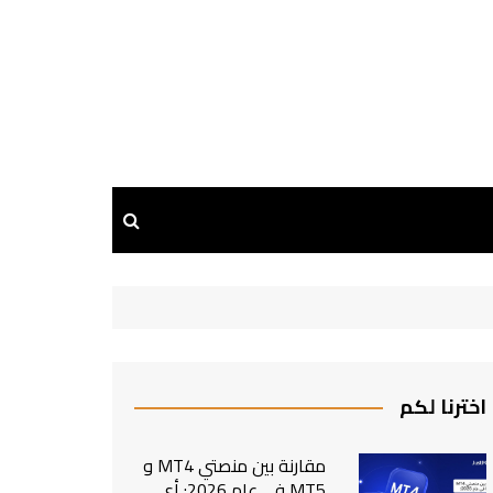
اخترنا لكم
مقارنة بين منصتي MT4 و
MT5 في عام 2026: أي