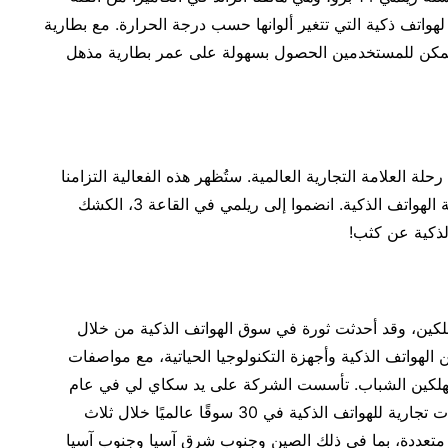
واتف ذكية التي تتغير ألوانها حسب درجة الحرارة. مع بطارية
اثي سحري، يمكن للمستخدمين الحصول بسهولة على عمر بطارية مذهل
MWC 20 خطوة مهمة في رحلة العلامة التجارية العالمية. ستُظهر هذه الفعالية التزامنا
بالابتكار وطموحنا للتنافس على أعلى مستويات صناعة الهواتف الذكية. انضموا إلى ريلمي في القاعة 3، الكشك
لكين، وقد أحدثت ثورة في سوق الهواتف الذكية من خلال
لهواتف الذكية وأجهزة التكنولوجيا الحياتية، مع مواصفات
تهلكين الشباب. تأسست الشركة على يد سكاي لي في عام
2018، وسرعان ما ظهرت كواحدة من أفضل 5 علامات تجارية للهواتف الذكية في 30 سوقًا عالميًا خلال ثلاث
تعددة، بما في ذلك الصين وجنوب شرق آسيا وجنوب آسيا