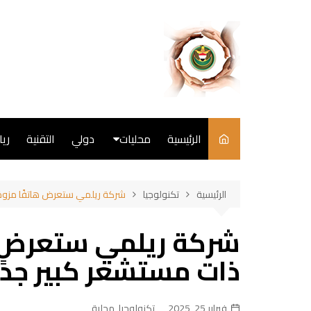
لتجاوز
لى
لمحتوى
الرئيسية
محليات
دولي
التقنية
ري
سياسة
الرئيسية
تكنولوجيا
شركة ريلمي ستعرض هاتفًا مزودًا بكا
فن
شركة ريلمي ستعرض هات
طبخ
ذات مستشعر كبير جدًا في م
فبراير 25, 2025
تكنولوجيا
,
محلية