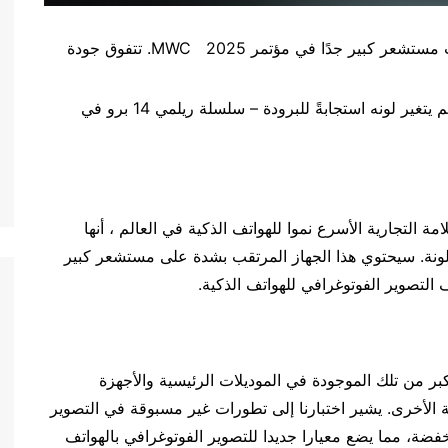
ستعرض شركة ريلمي هاتفًا مزودًا بكاميرا ذات مستشعر كبير جدًا في مؤتمر MWC 2025. تتفوق جودة
ستطلق شركة ريلمي أول هاتف ذكي في العالم يتغير لونه استجابةً للبرودة – سلسلة ريلمي 14 برو في
مة التجارية الأسرع نموا للهواتف الذكية في العالم ، أنها
ميرا رائدا في MWC 2025 في برشلونة. سيحتوي هذا الجهاز المرتقب بشدة على مستشعر كبير
لتصوير الفوتوغرافي للهواتف الذكية.
بر من تلك الموجودة في الموديلات الرئيسية والأجهزة
هواتف الذكية الأخرى. يشير اختبارنا إلى تطورات غير مسبوقة في التصوير
فضة، مما يضع معيارا جديدا للتصوير الفوتوغرافي بالهواتف