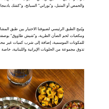
والحمص أو المتبل، و”بوراني” السبانخ، و”كشك بادمجان
ويُتيح الطبق الرئيسي لضيوفنا الاختيار بين طبق المشاو
ومكعبات لحم الضأن الطرية، و”شيش طاووق” بوصفة الم
للمكونات الموسمية، إضافة إلى شرب كميات غير محدود
تذوق مجموعة من الحلويات الإيرانية واللبنانية، خاصة ا