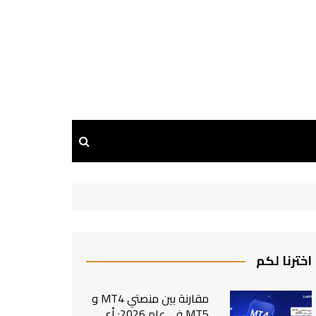
اخترنا لكم
مقارنة بين منصتي MT4 و
MT5 في عام 2026: أي