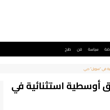
اضة
سياسة
فن
طبخ
ئية في “سويل” دبي
ق أوسطية استثنائية في