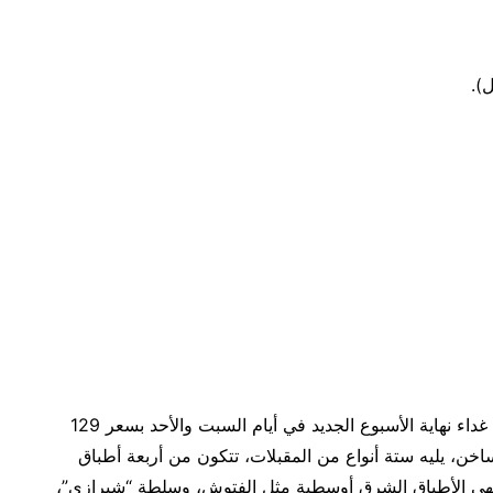
).
يدعوكم مطعم “سويل” لتذوق تشكيلة نكهات غنية في غداء نهاية الأسبوع الجديد في أيام السبت والأحد بسعر 129
ساخن، يليه ستة أنواع من المقبلات، تتكون من أربعة أطباق
شهى الأطباق الشرق أوسطية مثل الفتوش، وسلطة “شيرازي”،