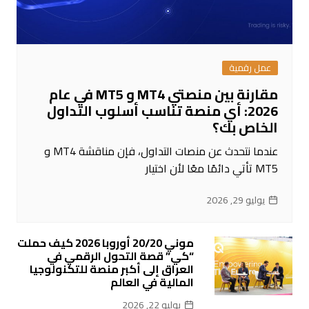
عمل رقمية
مقارنة بين منصتي MT4 و MT5 في عام
2026: أي منصة تناسب أسلوب التداول
الخاص بك؟
عندما نتحدث عن منصات التداول، فإن مناقشة MT4 و
MT5 تأتي دائمًا معًا لأن اختيار
يوليو 29, 2026
موني 20/20 أوروبا 2026 كيف حملت
“كي” قصة التحول الرقمي في
العراق إلى أكبر منصة للتكنولوجيا
المالية في العالم
يوليو 22, 2026