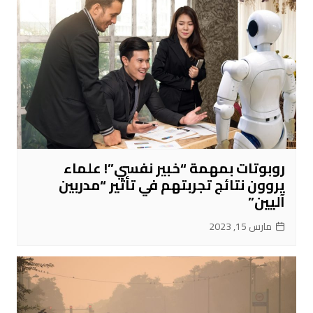
روبوتات بمهمة “خبير نفسي”! علماء
يروون نتائج تجربتهم في تأثير “مدربين
آليين”
مارس 15, 2023