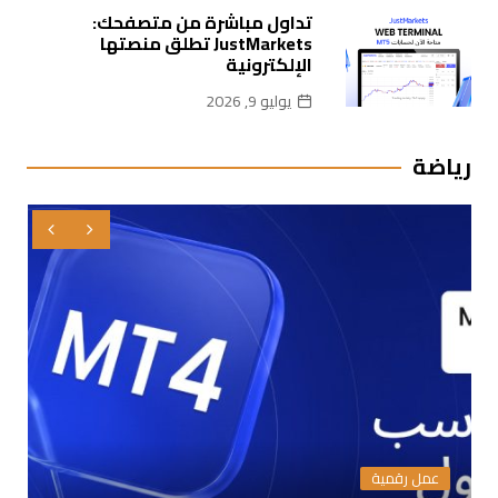
تداول مباشرة من متصفحك:
JustMarkets تطلق منصتها
الإلكترونية
يوليو 9, 2026
رياضة
اقتصاد
محلية
موني 20/20 أوروبا 2026 كيف حملت