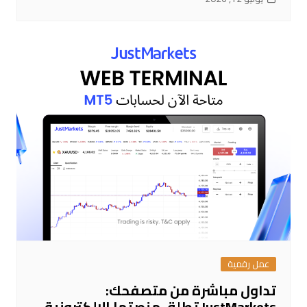
عمل رقمية
تداول مباشرة من متصفحك:
JustMarkets تطلق منصتها الإلكترونية