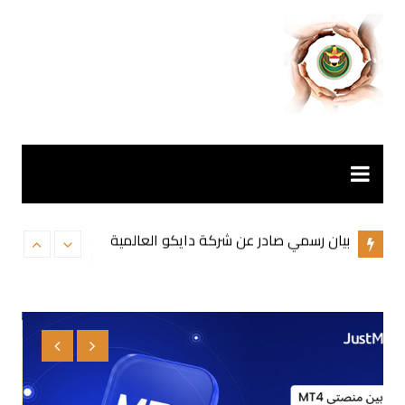
لتجاوز
لى
لمحتوى
بيان رسمي صادر عن شركة دايكو العالمية
نهضة العراق في
التحتية ستكون م
هل نتحمل المخاطرة أم نتجنبها؟ كيفية
قراءة معنويات السوق العالمية قبل التداول