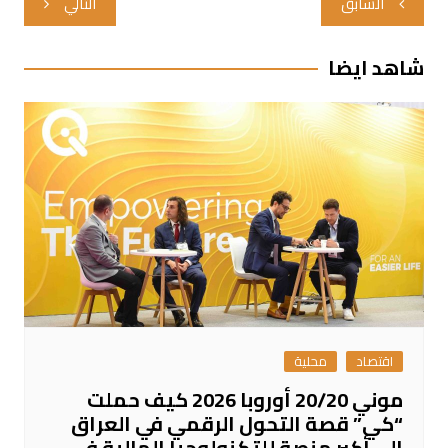
السابق
التالي
المقالات
شاهد ايضا
اقتصاد
محلية
موني 20/20 أوروبا 2026 كيف حملت
“كي” قصة التحول الرقمي في العراق
إلى أكبر منصة للتكنولوجيا المالية في