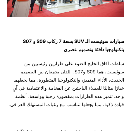
سيارات سوئيست الـ SUV بسعة 7 ركاب S09 و S07
بتكنولوجيا دافئة وتصميم عصري
سلطت آفاق الخليج الضوء على طرازين رئيسيين من
سوئيست، هما S09 وS07، اللذان يجمعان بين التصميم
الحديث، الأداء المتميز، والتكنولوجيا المتطورة، مما يجعلهما
خيارًا مثاليًا للعملاء الباحثين عن الفخامة والاعتمادية في آنٍ
واحد. تتميز هذه الطرازات بمقصورة رحبة وواسعة، أنظمة
قيادة ذكية، مما يجعلها تتناسب مع رغبات المستهلك العراقي.