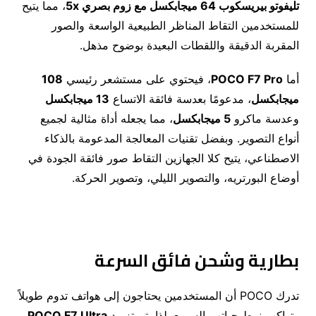
تليفوتو بيريسكوب 64 ميجابكسل مع زوم بصري 5
x
، مما يتيح
للمستخدمين التقاط المناظر الطبيعية الواسعة والصور
المقربة الدقيقة واللقطات البعيدة بوضوح مذهل.
أما
POCO F7 Pro
، فيحتوي على مستشعر رئيسي
108
ميجابكسل
، مدعومًا بعدسة فائقة الاتساع
13
ميجابكسل
وعدسة ماكرو
5
ميجابكسل
، مما يجعله أداة مثالية لجميع
أنواع التصوير. وبفضل تقنيات المعالجة المدعومة بالذكاء
الاصطناعي، يتيح كلا الجهازين التقاط صور فائقة الجودة في
أوضاع البورتريه، والتصوير الليلي، وتصوير الحركة.
بطارية وشحن فائق السرعة
تدرك POCO أن المستخدمين يحتاجون إلى هواتف تدوم طويلاً
وتواكب نمط حياتهم السريع. لذا، تم تزويد
POCO F7 Ultra