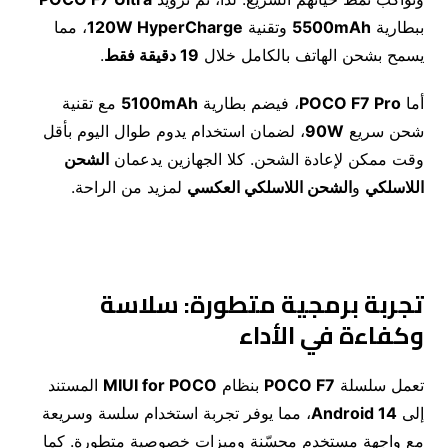
ببطارية
5500mAh
وتقنية
120W HyperCharge
، مما
يسمح بشحن الهاتف بالكامل خلال
19
دقيقة فقط
.
أما
POCO F7 Pro
، فيضم بطارية
5100mAh
مع تقنية
شحن سريع
90W
، لضمان استخدام يدوم طوال اليوم بأقل
وقت ممكن لإعادة الشحن. كلا الجهازين يدعمان
الشحن
اللاسلكي
و
الشحن اللاسلكي العكسي
لمزيد من الراحة.
تجربة برمجية متطورة: سلاسة
وكفاءة في الأداء
تعمل سلسلة
POCO F7
بنظام
MIUI for POCO
المستند
إلى
Android 14
، مما يوفر تجربة استخدام سلسة وسريعة
مع واجهة مستخدم محسّنة وميزات خصوصية متطورة. كما