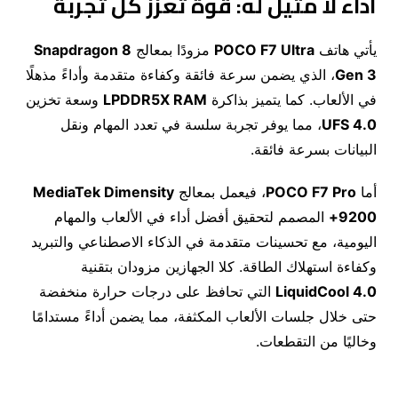
أداء لا مثيل له: قوة تُعزز كل تجربة
يأتي هاتف
POCO F7 Ultra
مزودًا بمعالج
Snapdragon 8
Gen 3
، الذي يضمن سرعة فائقة وكفاءة متقدمة وأداءً مذهلًا
في الألعاب. كما يتميز بذاكرة
LPDDR5X RAM
وسعة تخزين
UFS 4.0
، مما يوفر تجربة سلسة في تعدد المهام ونقل
البيانات بسرعة فائقة.
أما
POCO F7 Pro
، فيعمل بمعالج
MediaTek Dimensity
9200+
المصمم لتحقيق أفضل أداء في الألعاب والمهام
اليومية، مع تحسينات متقدمة في الذكاء الاصطناعي والتبريد
وكفاءة استهلاك الطاقة. كلا الجهازين مزودان بتقنية
LiquidCool 4.0
التي تحافظ على درجات حرارة منخفضة
حتى خلال جلسات الألعاب المكثفة، مما يضمن أداءً مستدامًا
وخاليًا من التقطعات.