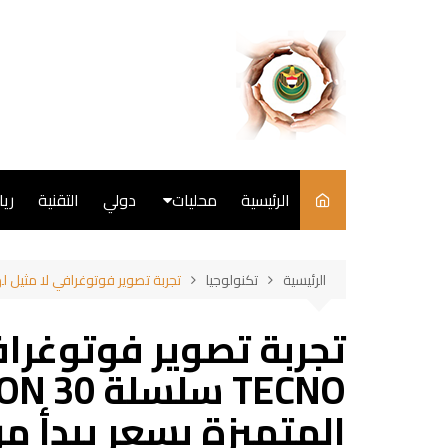
لتجاوز
لى
لمحتوى
الرئيسية
محليات
دولي
التقنية
ري
سياسة
الرئيسية
تكنولوجيا
تجربة تصوير فوتوغرافي لا مثيل لها: أطلقت TECNO سلسلة CAMON 30 مع الكاميرا المتميزة 
فن
تجربة تصوير فوتوغراف
طبخ
المتميزة بسعر يبدأ من 169 دولارً