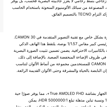
 زجاجي بنمط رخامي لا يعزز جاذبيته البصرية فحسب، بل يوفر
ة، المصنوعة من سبائك الألومنيوم المنحوتة باستخدام الحاسب
صميم الفائق.
سوف يشعر عشاق التصوير الفوتوغرافي بسعادة غامرة بشكل خاص مع تقنية التصوير المتقدمة في CAMON 30.
مزود بكاميرا رئيسية بدقة 50 ميجابكسل ومستشعر رئيسي كبير مقاس 1/1.57 بوصة، يلتقط هذا الهاتف الذكي
 بالكاميرات الاحترافية. يضمن تضمين تثبيت الصورة البصرية
حتى في ظروف الإضاءة المنخفضة الصعبة. بالإضافة إلى ذلك،
توفر ميزة ألوان الصورة متعددة الأنماط في هاتف CAMON 30 للمستخدمين مجموعة من أنماط الألوان لتناسب
ان النابضة بالحياة والمشرقة وحتى الألوان القديمة الرائعة.
عرض CAMON 30 مثير للإعجاب بنفس القدر. يتميز الجهاز بشاشة True AMOLED FHD+، مما يوفر صورًا حية
ومفصلة بشكل مذهل. ومع سطوع يصل إلى 1300nits ونسبة تباين مذهلة تبلغ 5000000:1 HDR، يمكن
أي ظروف إضاءة. يضمن معدل التحديث التكيفي، الذي ينتقل