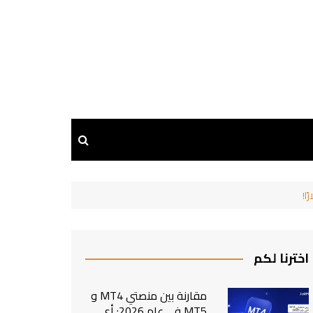
اخترنا لكم
مقارنة بين منصتي MT4 و
MT5 في عام 2026: أي