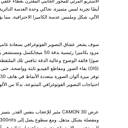
الاستريو المرئي للمحور الجانبي المقترن بغطاء خلفي
أيضًا تجربة لمس متميزة. تحاكي وحدة العدسة الدائري
الآلي، شكل وملمس عدسة الكاميرا الاحترافية، مما يؤكد التزام TECNO بالت
صورًا فائقة الوضوح وعالية الدقة تنافس تلك الملتقطة
(OIS) بقاء الصور ومقاطع الفيديو ثابتة وواضحة، 
احتياجات التصوير الفوتوغرافي المتنوعة، بدءًا من الألو
للمستخدمين الاستمتاع بتجربة مشاهدة استثنائية في 