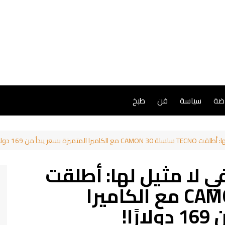
اضة
سياسة
فن
طبخ
بسعر يبدأ من 169 دولارًا!
ي لا مثيل لها: أطلقت
TECNO سلسلة CAMON 30 مع الكاميرا
ا!