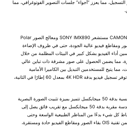
 التسجيل، مما يعزز “أجواء” جلسات التصوير الفوتوغرافي، مما
.
يوجد في قلب إمكانات التصوير في CAMON 30 Premier 5G مستشعر SONY IMX890 ومعالج الصور Polar
قاط صور ومقاطع فيديو عالية الجودة، حتى في ظروف الإضاءة
ل معالج الصور Polar Ace AI على تحسين أداء الفيديو بشكل كبير في البيئات المظلمة من خلال
رة، مما يضمن الحصول على صور مشرقة ذات تباين عالي
، مما يتيح للمستخدمين التبديل بين الكاميرا الأمامية
والكاميرا الرئيسية والعدسة المقربة بسلاسة. كما أنها توفر تسجيل فيديو بدقة 4K HDR بمعدل 60 إطارًا في الثانية،
تم تجهيز هاتف CAMON 30 Premier 5G بكاميرا رئيسية بدقة 50 ميجابكسل تتميز بميزة تثبيت الصورة البصرية
(OIS)، وعدسة فائقة الاتساع بدقة 50 ميجابكسل، وعدسة مقربة بدقة 50 ميجابكسل مع تقريب فائق يصل إلى
لتقاط كل شيء بدءًا من المناظر الطبيعية الواسعة وحتى
اللقطات المقربة التفصيلية بوضوح ودقة مذهلين. ويضمن تقنية OIS بقاء الصور ومقاطع الفيديو حادة ومستقرة،