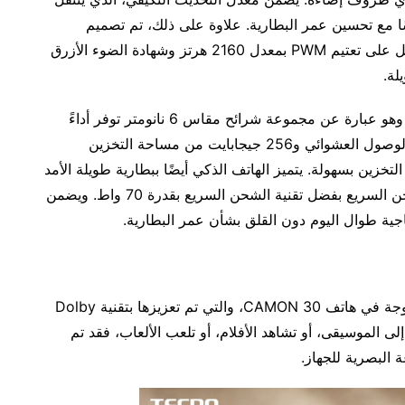
9 هرتز و60 هرتز، أداءً سلسًا مع تحسين عمر البطارية. علاوة على ذلك، تم تصميم
الشاشة مع وضع حماية العين في الاعتبار، حيث تشتمل على تعتيم PWM بمعدل 2160 هرتز وشهادة الضوء الأزرق
لة.
يتم تشغيل CAMON 30 بواسطة معالج Helio G99، وهو عبارة عن مجموعة شرائح مقاس 6 نانومتر توفر أداءً
فعالاً وقويًا. مع 8 جيجابايت + 8 جيجابايت من ذاكرة الوصول العشوائي و256 جيجابايت من مساحة التخزين
لتخزين بسهولة. يتميز الهاتف الذكي أيضًا ببطارية طويلة الأمد
بسعة 5000 مللي أمبير في الساعة، قادرة على الشحن السريع بفضل تقنية الشحن السريع بقدرة 70 واط. ويضمن
جية طوال اليوم دون القلق بشأن عمر البطارية.
سيقدر عشاق الصوت مكبرات الصوت الاستريو المزدوجة في هاتف CAMON 30، والتي تم تعزيزها بتقنية Dolby
إلى الموسيقى، أو تشاهد الأفلام، أو تلعب الألعاب، فقد تم
 البصرية للجهاز.