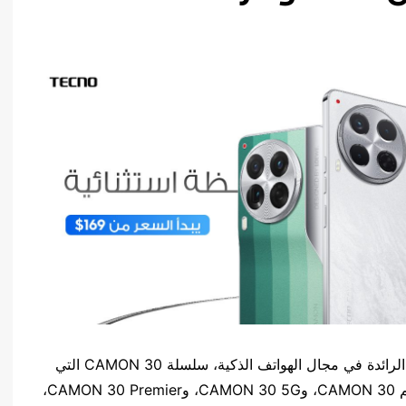
في 8 يونيو 2024، أطلقت TECNO، العلامة التجارية الرائدة في مجال الهواتف الذكية، سلسلة CAMON 30 التي
طال انتظارها. تهدف هذه المجموعة الجديدة، التي تضم CAMON 30، وCAMON 30 5G، وCAMON 30 Premier،