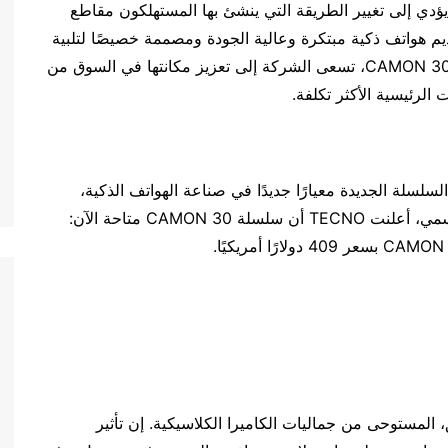
يؤدي إلى تغيير الطريقة التي ينشئ بها المستهلكون مقاطع
TEC سمعة طيبة في تقديم هواتف ذكية مبتكرة وعالية الجودة ومصممة خصيصًا لتلبية
الاحتياجات المتنوعة للمستخدمين. ومع طرح سلسلة CAMON 30، تسعى الشركة إلى تعزيز مكانتها في السوق من
الرئيسية الأكثر تكلفة.
 أن تضع هذه السلسلة الجديدة معيارًا جديدًا في صناعة الهواتف الذكية،
وخاصة في مجال التصوير المحمول. قبل الإطلاق الرسمي، أعلنت TECNO أن سلسلة CAMON 30 متاحة الآن:
ترافي والأنيق، المستوحى من جماليات الكاميرا الكلاسيكية. إن تأثير