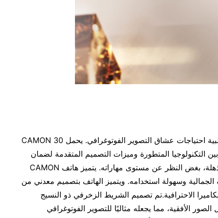
هاتف CAMON 30 Premier 5G، هو هاتف مصمم لتلبية احتياجات عشاق التصوير الفوتوغرافي. يحمل CAMON 30
 ويجمع بين التكنولوجيا المتطورة وميزات التصميم المتقدمة لضمان
قدرة كل مستخدم على التقاط صور ومقاطع فيديو مذهلة، بغض النظر عن مستوى مهاراته. يتميز هاتف CAMON
ن جاذبيته الجمالية وسهولة استخدامه. ويتميز الهاتف بتصميم معدني من
كاميرا الاحترافية.تم تصميم الشريط الزخرفي ذو النسيج
صور الأفقية، مما يجعله مثاليًا للتصوير الفوتوغرافي