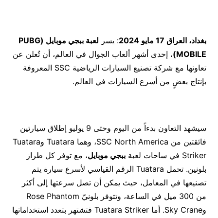
بغداد، العراق 17 مايو 2024
: يسر
لعبة ببجي موبايل (
PUBG
MOBILE
)
، إحدى أشهر ألعاب الجوال في العالم، أن تُعلن عن
تعاونها مع شركة تصنيع السيارات الرياضية SSC المعروفة
بإنتاج بعضٍ من أسرع السيارات في العالم.
سيشهد التعاون بدءاً من اليوم وحتى 9 يوليو إطلاق سيارتين
فائقتين من SSC North America، وهما Tuatara وTuatara
Striker في ساحات لعبة
ببجي موبايل
، مع توفر كل طراز
بلونين. تحمل Tuatara الرقم القياسي لأسرع سيارة يتم
تصنيعها في المعامل، حيث يمكن أن تصل سرعتها إلى أكثر
من 300 ميل في الساعة، وتتوفر بلونيّ Rose Phantom
وSky Crane. أما Tuatara Striker فتشتهر بتعدد استخداماتها