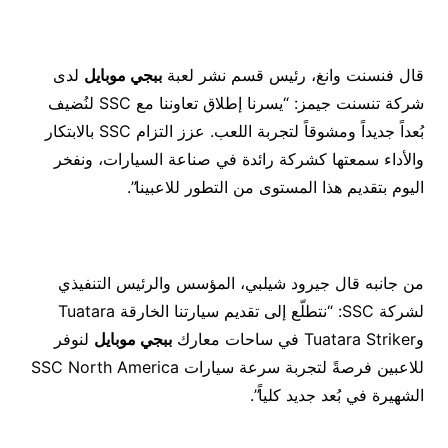
قال فنسنت وانغ، رئيس قسم نشر لعبة
ببجي موبايل
لدى
شركة تنسنت جيمز: “يسرنا إطلاق تعاوننا مع SSC لنُضيف
بُعداً جديداً ومشوقاً لتجربة اللعب. عزز التزام SSC بالابتكار
والأداء سمعتها كشركة رائدة في صناعة السيارات، ونفخر
اليوم بتقديم هذا المستوى من التطور للاعبينا”.
من جانبه قال جيرود شيلبي، المؤسس والرئيس التنفيذي
لشركة SSC: “نتطلّع إلى تقديم سيارتنا الخارقة Tuatara
وTuatara Striker في ساحات معارك
ببجي موبايل
لنوفر
للاعبين فرصةً لتجربة سرعة سيارات SSC North America
الشهيرة في بُعد جديد كلياً”.