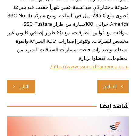
متبوعة باختبار ثانٍ بعد تسعة عشر شهراً حققت فيه سرعة
قصوى تبلغ 295.0 ميل في الساعة. وتنتج شركة SSC North
America حوالي 100سيارة من طراز SSC Tuatara
متوافقة مع قوانين الطرقات، مع 25 طراز إضافي قانوني غير
مخصص للطرقات. وتتوفر إصدارات عالية السرعة والقوة
السفلية وإصدارات خاصة بمسارات السباقات. للمزيد من
المعلومات، تفضلوا بزيارة
http://www.sscnorthamerica.com/
تصفّح
السابق
التالي
المقالات
شاهد ايضا