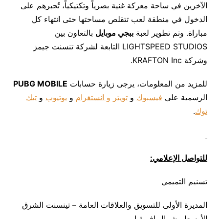
الآخرين في ساحة معركة غنية بصرياً وتكتيكياً، تُجبرهم على
الدخول في منطقة لعب تتقلص مساحتها حتى انتهاء كل
مباراة. وتم تطوير لعبة
ببجي موبايل
بالتعاون بين
LIGHTSPEED STUDIOS التابعة لشركة تنسنت جيمز
وشركة KRAFTON Inc.
للمزيد من المعلومات، يرجى زيارة حسابات
PUBG MOBILE
الرسمية على
فيسبوك
و
تويتر
و انستغرام
و
يوتيوب
و
تيك
توك
.
للتواصل الإعلامي:
تسنيم التميمي
المديرة الأولى للتسويق والعلاقات العامة – تينسنت الشرق
الأوسط وشمال إفريقيا