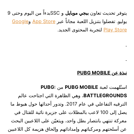
يتوفر تحديث تعاون
ببجي موبايل
و SSCبدءاً من اليوم وحتى 9
يوليو. تفضلوا بتنزيل اللعبة مجاناً عبر
App Store
و
Google
Play Store
لتجربة المحتوى الجديد.
نبذة عن
PUBG MOBILE
استُلهمت لعبة
PUBG MOBILE
من
PUBG:
BATTLEGROUNDS
، وهي الظاهرة التي اجتاحت عالم
الترفيه التفاعلي في عام 2017. وتدور أحداثها حول هبوط ما
يصل إلى 100 لاعب بالمظلات على جزيرة نائية للقتال في
معركة تنتهي بانتصار بطل واحد، ويتعيّن على اللاعبين البحث
عن أسلحتهم ومركباتهم وإمداداتهم وإلحاق هزيمة كل اللاعبين