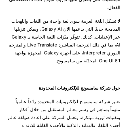
الفعال.
لا تشكل اللغة العربية سوى لغة واحدة من اللغات واللهجات
المدمجة حديثًا التي يدعمها الآن Galaxy AI، ويمكن تنزيلها
عبر الإعدادات. كذلك، تتوفّر ميّزات اللغة الخاصة بـ Galaxy
AI، بما في ذلك الترجمة المباشرة Live Translate والمترجم
الفوري Interpreter، على أجهزة Galaxy المجهزة بواجهة
One UI 6.1 المحدّثة من سامسونج.
حول شركة سامسونج للإلكترونيات المحدودة
تعتبر شركة سامسونج للإلكترونيات المحدودة رائداً عالمياً
ملهماً يساهم في رسم معالم المستقبل من خلال أفكار
وتقنيات ثورية مبتكرة. وتعمل الشركة على إعادة صياغة عالم
أجهزة التلفاز والهواتف الذكية والأجهزة القابلة للارتداء