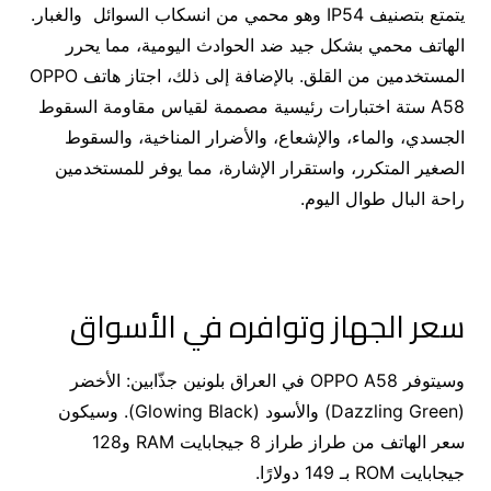
يتمتع بتصنيف IP54 وهو محمي من انسكاب السوائل والغبار.
الهاتف محمي بشكل جيد ضد الحوادث اليومية، مما يحرر
المستخدمين من القلق. بالإضافة إلى ذلك، اجتاز هاتف OPPO
A58 ستة اختبارات رئيسية مصممة لقياس مقاومة السقوط
الجسدي، والماء، والإشعاع، والأضرار المناخية، والسقوط
الصغير المتكرر، واستقرار الإشارة، مما يوفر للمستخدمين
راحة البال طوال اليوم.
سعر الجهاز وتوافره في الأسواق
وسيتوفر OPPO A58 في العراق
بلونين جذّابين: الأخضر
(Dazzling Green) والأسود (Glowing Black)
. وسيكون
سعر الهاتف من طراز
طراز 8 جيجابايت RAM و128
جيجابايت ROM
بـ 149 دولارًا.