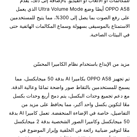
للمكالمات أو الألعاب أو الفيديو. بالإضافة إلى ذلك، يقدم
OPPO A58 أيضًا وضع Ultra Volume Mode الذي يعمل
على رفع الصوت بما يصل إلى 300%، مما يتيح للمستخدمين
الاستمتاع بالموسيقى بسهولة وسماع المكالمات الهاتفية حتى
في البيئات الصاخبة.
مزيد من الإبداع باستخدام نظام الكاميرا المحسّن
تم تجهيز OPPO A58 بكاميرا AI بدقة 50 ميجابكسل، مما
يسمح للمستخدمين بالتقاط صور واضحة تمامًا وعالية الدقة.
مع دعم تجميع وحدات البكسل، يتم دمج أربع وحدات بكسل
معًا لتكوين بكسل واحد أكبر، مما يحافظ على مزيد من
التفاصيل، خاصة في الإضاءة المنخفضة. تعمل كاميرا AI بدقة
50 ميجابكسل وكاميرا الصور الشخصية بدقة 2 ميجابكسل
معًا لتوفير ضبابية رائعة في الخلفية وإبراز الموضوع في