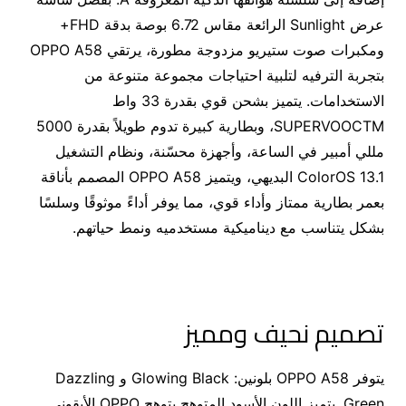
عرض Sunlight الرائعة مقاس 6.72 بوصة بدقة FHD+
ومكبرات صوت ستيريو مزدوجة مطورة، يرتقي OPPO A58
بتجربة الترفيه لتلبية احتياجات مجموعة متنوعة من
الاستخدامات. يتميز بشحن قوي بقدرة 33 واط
SUPERVOOCTM، وبطارية كبيرة تدوم طويلاً بقدرة 5000
مللي أمبير في الساعة، وأجهزة محسّنة، ونظام التشغيل
ColorOS 13.1 البديهي، ويتميز OPPO A58 المصمم بأناقة
بعمر بطارية ممتاز وأداء قوي، مما يوفر أداءً موثوقًا وسلسًا
بشكل يتناسب مع ديناميكية مستخدميه ونمط حياتهم.
تصميم نحيف ومميز
يتوفر OPPO A58 بلونين: Glowing Black و Dazzling
Green. يتميز اللون الأسود المتوهج بتوهج OPPO الأيقوني