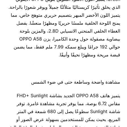
الذي يخلق تأثيرًا كريستاليًا متلألئًا جميلاً ويوفر شعورًا بالراحة.
يتميز اللون الأخضر المبهر بتصميم حريري متوهج خاص، مما
يمنح اللوحة الخلفية ملمسًا حريريًا ومظهرًا منعشًا. بفضل
الغطاء الخلفي المنحني الانسيابي 2.8D، والمزين بلوحة
بيضاوية مصقولة حول وحدة الكاميرا، يزن OPPO A58
حوالي 192 جرامًا ويبلغ سمكه 7.99 ملم فقط، مما يضمن
قبضة مريحة ومظهرًا نحيفًا وأنيقًا.
مشاهدة واضحة وساطعة حتى في ضوء الشمس
يتميز هاتف OPPO A58 الجديد بشاشة FHD+ Sunlight
مقاس 6.72 بوصة، مما يوفر تجربة مشاهدة غامرة. توفر
شاشة Sunlight سطوعًا يصل إلى 680 شمعة في المتر
المربع، بحيث يمكن للمستخدمين بسهولة عرض الصور أو