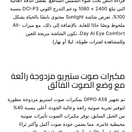
قراءة النص تحت ضوء الشمس الساطع. بفضل الدقة العالية
التي تبلغ 2400 × 1080 ودعم التدرج اللوني DCI-P3 بنسبة
100%، تعرض شاشة Sunlight محتوى نابضًا بالحياة بشكل
ملحوظ ونصًا حادًا للغاية. بالإضافة إلى ذلك، مع ميزات All-
Day AI Eye Comfort، تكون الشاشة مريحة للعين
وللمشاهدة لفترات طويلة، ليلا أو نهارا.
مكبرات صوت ستيريو مزدوجة رائعة
مع وضع الصوت الفائق
تم تجهيز OPPO A58 بمكبرات صوت استريو مزدوجة مطورة
لتوفير تجربة صوتية رائعة وعالية الجودة. أعلى بنسبة 40%
من الجيل السابق، توفر مكبرات الصوت تأثيرات صوتية
محيطية غامرة، مما يضمن جودة صوت أكمل وأكثر ثراءً