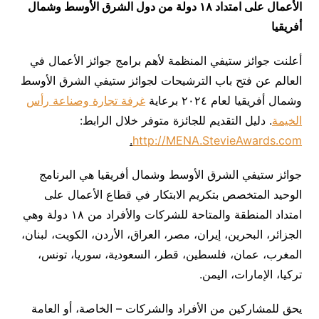
الأعمال على امتداد ١٨ دولة من دول الشرق الأوسط وشمال
أفريقيا
أعلنت جوائز ستيفي المنظمة لأهم برامج جوائز الأعمال في
العالم عن فتح باب الترشيحات لجوائز ستيفي الشرق الأوسط
وشمال أفريقيا لعام ۲٠۲٤ برعاية
غرفة تجارة وصناعة رأس
الخيمة
. دليل التقديم للجائزة متوفر خلال الرابط:
.
http://MENA.StevieAwards.com
جوائز ستيفي الشرق الأوسط وشمال أفريقيا هي البرنامج
الوحيد المتخصص بتكريم الابتكار في قطاع الأعمال على
امتداد المنطقة والمتاحة للشركات والأفراد من ١٨ دولة وهي
الجزائر، البحرين، إيران، مصر، العراق، الأردن، الكويت، لبنان،
المغرب، عمان، فلسطين، قطر، السعودية، سوريا، تونس،
تركيا، الإمارات، اليمن.
يحق للمشاركين من الأفراد والشركات – الخاصة، أو العامة