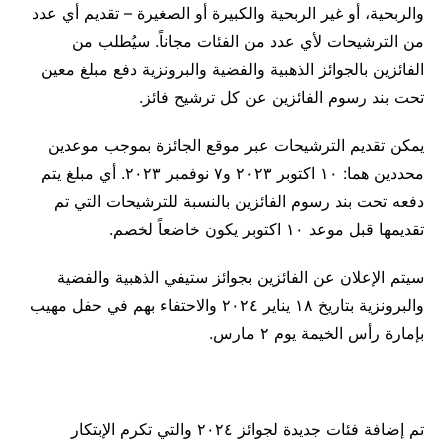
والربحية، أو غير الربحية والكبيرة أو الصغيرة – تقديم أي عدد
من الترشيحات لأي عدد من الفئات مجاناً. سيُطلب من
الفائزين بالجوائز الذهبية والفضية والبرونزية دفع مبلغ معين
تحت بند رسوم الفائزين عن كل ترشيح فائز.
يمكن تقديم الترشيحات عبر موقع الجائزة بموجب موعدين
محددين هما: ١٠ اكتوبر ۲٠۲٣ و٧ نوفمبر ۲٠۲٣. أي مبلغ يتم
دفعه تحت بند رسوم الفائزين بالنسبة للترشيحات التي تم
تقديمها قبل موعد ١٠ اكتوبر يكون خاضعاً لخصم.
سيتم الإعلان عن الفائزين بجوائز ستيفي الذهبية والفضية
والبرونزية بتاريخ ١٨ يناير ۲٠۲٤ والاحتفاء بهم في حفل مهيب
بإمارة رأس الخيمة يوم ٢ مارس.
تم إضافة فئات جديدة لجوائز ۲٠۲٤ والتي تكرم الإبتكار