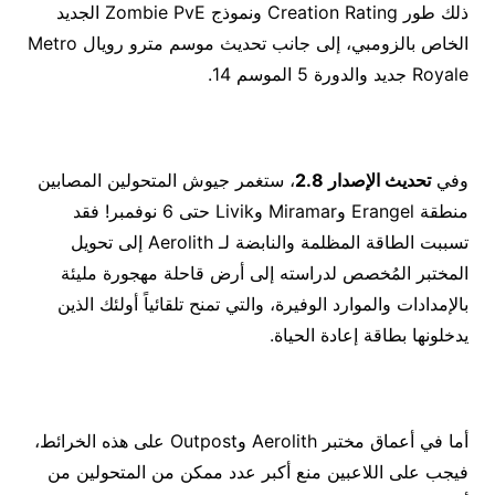
ذلك طور Creation Rating
‏
ونموذج‎‏ ‏Zombie PvE‏ الجديد
الخاص بالزومبي‎، إلى جانب تحديث موسم مترو رويال Metro
Royale جديد والدورة 5 الموسم 14.
وفي
تحديث الإصدار 2.8
، ستغمر جيوش المتحولين المصابين
منطقة Erangel وMiramar وLivik حتى 6 نوفمبر! فقد
تسببت الطاقة المظلمة والنابضة لـ Aerolith إلى تحويل
المختبر المُخصص لدراسته إلى أرض قاحلة مهجورة مليئة
بالإمدادات والموارد الوفيرة، والتي تمنح تلقائياً أولئك الذين
يدخلونها بطاقة إعادة الحياة.
أما في أعماق مختبر Aerolith وOutpost على هذه الخرائط،
فيجب على اللاعبين منع أكبر عدد ممكن من المتحولين من