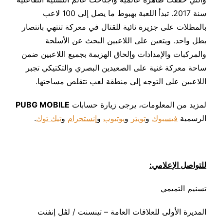
سنة 2017. تبدأ اللعبة بهبوط ما يصل إلى 100 لاعب
بالمظلات على جزيرة نائية للقتال في معركة تنتهي بانتصار
بطل واحد. ويتعين على اللاعبين البحث عن الأسلحة
والمركبات والإمدادات وإلحاق الهزيمة بجميع اللاعبين ضمن
ساحة معركة غنية على الصعيدين البصري والتكتيكي تجبر
اللاعبين على التوجه إلى منطقة لعب تتقلص مساحتها.
لمزيد من المعلومات، يرجى زيارة حسابات
PUBG MOBILE
الرسمية
فيسبوك
و
تويتر
و
يوتيوب
و
إنستجرام
و
تيك توك
.
للتواصل الإعلامي:
تسنيم التميمي
المديرة الأولى للعلاقات العامة – تينسنت / لڤل إنفنت