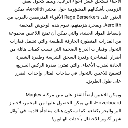
الأحياء تستحق عيش أجواء الرعب. وبينما يتجول بعض
الزومبي بأشكالهم المشؤومة حول مختبر Aerolith، يمكن
العثور على Rage Berserkers الأقوياء المتربصين بالقرب من
Aerolith. وبمجرد هزيمتهم، تقوم هذه الوحوش المخيفة
بإسقاط المواد الجينية، والتي يمكن أن تمنح اللاعبين مجموعة
من القدرات المتطورة الخارقة للطبيعة والتي تشمل قفازات
التحول وقفازات الذراع الضخمة التي تسبب كميات هائلة من
أضرار المشاجرة وقدرة السحق الشرسة وطفرة الشفرة
الحادة لضرب الأعداء، والتي تقترن بقدرة الركض السريع،
لتسمح للاعبين بالتجول في ساحات القتال وإحداث الضرر
على طول الطريق. ‎
ويمكن للاعبين أيضاً القفز على متن مركبة Maglev
Hoverboard، التي يمكن الحصول عليها من المختبر، لاجتياز
البر والبحر بكفاءة. كما ستكون هناك مفاجأة قادمة في أوائل
شهر أكتوبر للاحتفال بأحداث الهالوين!