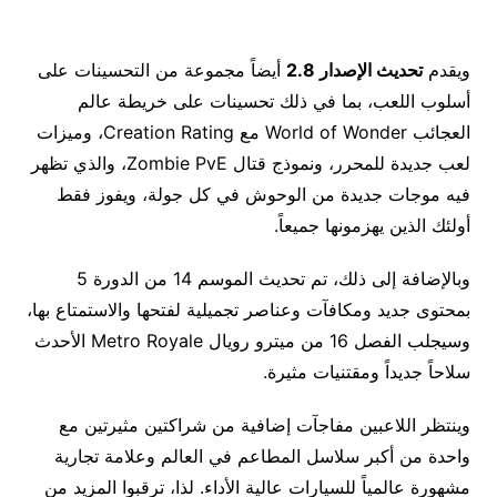
ويقدم
تحديث الإصدار 2.8
أيضاً مجموعة من التحسينات على
أسلوب اللعب، بما في ذلك تحسينات على خريطة عالم
العجائب World of Wonder مع Creation Rating، وميزات
لعب جديدة للمحرر، ونموذج قتال Zombie PvE، والذي تظهر
فيه موجات جديدة من الوحوش في كل جولة، ويفوز فقط
أولئك الذين يهزمونها جميعاً. ‎
وبالإضافة إلى ذلك، تم تحديث الموسم 14 من الدورة 5
بمحتوى جديد ومكافآت وعناصر تجميلية لفتحها والاستمتاع بها،
وسيجلب الفصل 16 من ميترو رويال Metro Royale الأحدث
سلاحاً جديداً ومقتنيات مثيرة. ‎
وينتظر اللاعبين مفاجآت إضافية من شراكتين مثيرتين مع
واحدة من أكبر سلاسل المطاعم في العالم وعلامة تجارية
مشهورة عالمياً للسيارات عالية الأداء. لذا، ترقبوا المزيد من