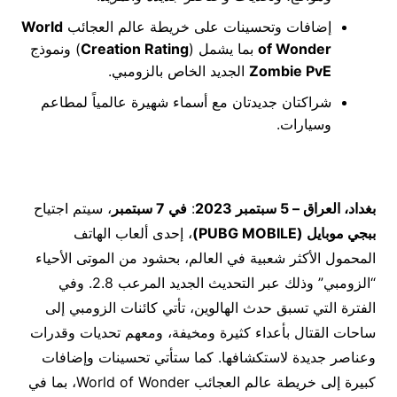
إضافات وتحسينات على خريطة عالم العجائب
World
of Wonder
بما يشمل (
Creation Rating
) ونموذج
Zombie PvE
الجديد الخاص بالزومبي. ‎
شراكتان جديدتان مع أسماء شهيرة عالمياً لمطاعم
وسيارات.
بغداد، العراق – 5 سبتمبر 2023
:
في 7 سبتمبر
، سيتم اجتياح
ببجي موبايل (
PUBG MOBILE
)
، إحدى ألعاب الهاتف
المحمول الأكثر شعبية في العالم، بحشود من الموتى الأحياء
“الزومبي” وذلك عبر التحديث الجديد المرعب 2.8. وفي
الفترة التي تسبق حدث الهالوين، تأتي كائنات الزومبي إلى
ساحات القتال بأعداء كثيرة ومخيفة، ومعهم تحديات وقدرات
وعناصر جديدة لاستكشافها. كما ستأتي تحسينات وإضافات
كبيرة إلى خريطة عالم العجائب World of Wonder، بما في