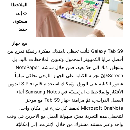
الملاحظا
ت إلى
مستوى
جديد
مع جهاز
Galaxy Tab S9 فأنت تحظى بامتلاك مفكرة رقميّة تمزج بين
أفضل مزايا الكمبيوتر المحمول وتدوين الملاحظات باليد، بل
وتتجاوز ذلك إلى حدّ بعيد، فمن خلال شاشة ‎NotePaper
Screenفإنّ تجربة الكتابة على الجهاز اللوحي تحاكي تماماً
شعور الكتابة على الورق. ويُمكنك استخدام قلم S Pen لتدوين
الأفكار والملاحظات الرئيسيّة في Samsung Notes أثناء
الفصل الدراسي، ثمّ مزامنة جهاز Tab S9 مع موجز
Microsoft OneNote لحفظ كل شيء في مكان واحد،
لتتخطى هذه التجربة مجرّد سهولة العمل مع الآخرين في وقت
واحد وعبر مستند مشترك من خلال الإنترنت، إلى إمكانيّة