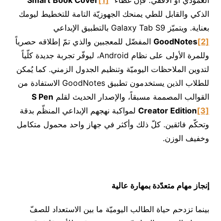
العمودي أو الأفقي؛ فإنّ غطاء “
[1]
Book Cover
Smart
”
الذكي والقابل للطي يمنحك الجهوزيّة التامة للتخطيط ليومك
بعناية. ويتميّز Galaxy Tab S9 بالتطبيق الإبداعي
[2]
GoodNotes
المفضّل للمعجبين والذي تمّ إطلاقه حصرياً
وللمرة الأولى على نظام Android، ليوفّر تجربة جديدة كلّياً
لتدوين الملاحظات اليوميّة وتنظيم الجدول الزمني. كما يُمكن
للطلاب الذين يستخدمون تطبيق GoodNotes الاستفادة من
القوالب المصممة مسبقاً، والإصدار الحديث لقلم
S Pen
[3]
Creator Edition
لمواكبة نهجهم الإبداعي المنظّم بدقة
وتحكّم فائقين. كلّ ذلك وأكثر في جهاز واحد محمول متكامل
وخفيف الوزن.
إنجاز مهام متعدّدة بمهارة عالية
بينما تزدحم حياة الطالب اليوميّة ما بين الاستعداد للصفّ