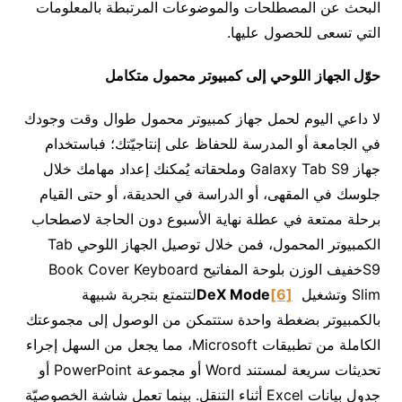
البحث عن المصطلحات والموضوعات المرتبطة بالمعلومات
التي تسعى للحصول عليها.
حوّل الجهاز
اللوحي
إلى كمبيوتر محمول متكامل
لا داعي اليوم لحمل جهاز كمبيوتر محمول طوال وقت وجودك
في الجامعة أو المدرسة للحفاظ على إنتاجيّتك؛ فباستخدام
جهاز Galaxy Tab S9 وملحقاته يُمكنك إعداد مهامك خلال
جلوسك في المقهى، أو الدراسة في الحديقة، أو حتى القيام
برحلة ممتعة في عطلة نهاية الأسبوع دون الحاجة لاصطحاب
الكمبيوتر المحمول، فمن خلال توصيل الجهاز اللوحي Tab
S9خفيف الوزن بلوحة المفاتيح Book Cover Keyboard
Slim وتشغيل
[6]
DeX Mode
لتتمتع بتجربة شبيهة
بالكمبيوتر بضغطة واحدة ستتمكن من الوصول إلى مجموعتك
الكاملة من تطبيقات Microsoft، مما يجعل من السهل إجراء
تحديثات سريعة لمستند Word أو مجموعة PowerPoint أو
جدول بيانات Excel أثناء التنقل. بينما تعمل شاشة الخصوصيّة