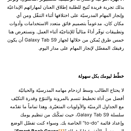
بذلك تجربة فريدة تُتيح للطلبة إطلاق العنان لمهاراتهم الإبداعيّة
وإنجاز المهام المدرسيّة على اختلافها أثناء التنقّل ومن أي
مكان كان، مدعوماً بتصميم فائق متعدد الاستخدامات وأدوات
وتطبيقات توفّر أداءً مثالياً للإنتاجيّة أثناء العمل. ونستعرض هنا
خمس طرق يُمكن من خلالها لجهاز Galaxy Tab S9 أن يكون
رفيقك المفضّل لإنجاز المهام على مدار اليوم.
خطّط ليومك بكل سهولة
لا يحتاج الطالب وسط ازدحام مهامه المدرسيّة والحياتيّة
أفضل من أداة تخطيط تتسم بالمرونة والتنوّع وقدرة التكيّف
مع الجداول الزمنيّة والأولويات المتغيّرة. وهذا تماماً ما تقدّمه
سلسلة Galaxy Tab S9، حيث تمكّنك من تنظيم يومك
وإعداد قائمة “to-do” الخاصة بك. وسواء كنت تفضّل الوضع