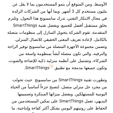
الأوسط، ومن المتوقع أن ينمو المستخدمون بما لا يقل عن
مليون مستخدم كل 3 أشهر. وبما أنها من الشركات الرائدة
في مجال الابتكار التقني، تدرك سامسونج هذا التحول، وتلتزم
بخلق مستقبل أفضل للجميع. وبفضل تقنية SmartThings
المتقدمة، تقوم الشركة بتحويل المنازل إلى منظومات متصلة
بالكامل، لإعادة تعريف المعنى الحقيقي للاتصال المنزلي.
وتضمن مجموعة الأجهزة المتصلة من سامسونج توفير الراحة
والترفيه، والتي تكون متصلة أيضاً بمنظومة واسعة من
الشركاء، وتشتمل على أنظمة منزلية ذكية للإضاءة والصوت،
[1]
وتكون جميعها مدمجة مع تطبيق SmartThings
.
وتطورت تقنية SmartThings من سامسونج حيث تحولت
من مجرد حل منزلي متصل، لتصبح جزءاً أساسياً من الحياة
اليومية للمستهلكين. وبفضل ميزاتها المبتكرة وتصميمها
البديهي، تعمل SmartThings على تمكين المستخدمين من
الحفاظ على روتينهم اليومي بشكل أكثر كفاءة وإنتاجية، ما