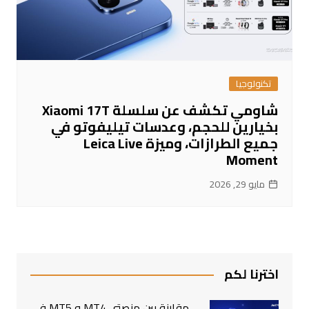
تكنولوجيا
شاومي تكشف عن سلسلة Xiaomi 17T
بخيارين للحجم، وعدسات تيليفوتو في
جميع الطرازات، وميزة Leica Live
Moment
مايو 29, 2026
اخترنا لكم
مقارنة بين منصتي MT4 و MT5 في