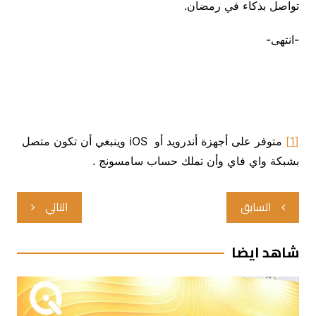
تواصل بذكاء في رمضان.
-انتهى-
[1]
متوفر على أجهزة أندرويد أو iOS وينبغي أن تكون متصل
بشبكة واي فاي وأن تملك حساب سامسونج .
تصفّح
السابق
التالي
المقالات
شاهد ايضا