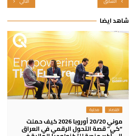
السابق
التالي
المقالات
شاهد ايضا
اقتصاد
محلية
موني 20/20 أوروبا 2026 كيف حملت
“كي” قصة التحول الرقمي في العراق
إلى أكبر منصة للتكنولوجيا المالية في