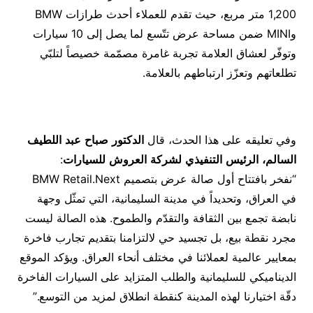
1,200 متر مربع، حيث تقدم للعملاء أحدث طرازات BMW
وMINI ضمن مساحة عرض تتّسع لما يصل إلى 10 سيارات
وتوفّر لعشاق العلامة تجربة غامرة مصمّمة خصيصاً لتلبّي
تطلعاتهم وتعزّز ارتباطهم بالعلامة.
وفي تعليقه على هذا الحدث، قال
الدكتور
صباح
عبد
اللطيف
السالم،
الرئيس
التنفيذي
لشركة
العروش
للسيارات
:
“نفخر بافتتاح أول صالة عرض بتصميم BMW Retail.Next
في العراق، وتحديداً في مدينة السليمانية، التي تمثّل وجهة
نابضة تجمع بين الثقافة والتقدّم والطموح. هذه الصالة ليست
مجرد نقطة بيع، بل تجسيد حي لالتزامنا بتقديم تجارب فاخرة
بمعايير عالمية لعملائنا في مختلف أنحاء العراق. ويؤكد الموقع
الديناميكي للسليمانية والطلب المتزايد على السيارات الفاخرة
دقّة اختيارنا لهذه المدينة كنقطة انطلاق لمزيد من التوسع.”