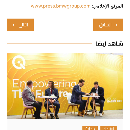
الموقع الإعلامي:
www.press.bmwgroup.com
تصفّح
السابق
التالي
المقالات
شاهد ايضا
اقتصاد
محلية