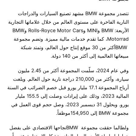
تتصدر مجموعة BMW مشهد تصنيع السيارات والدراجات
النارية الفاخرة على مستوى العالم من خلال علاماتها التجارية
الأربعة: BMW وMINI وRolls-Royce Motor Cars وBMW
Motorrad، كما تقدم خدمات مالية مميزة. وتضم مجموعة
BMWأكثر من 30 موقع إنتاج حول العالم، وتمتد شبكة
مبيعاتها العالمية إلى أكثر من 140 دولة.
وفي عام 2024، سلّمت المجموعة أكثر من 2.45 مليون
سيارة، وأكثر من 210,000 دراجة نارية حول العالم. وبلغت
أرباح المجموعة 17.1 مليار يورو قبل خصم الضرائب في السنة
المالية 2023، وذلك على إيرادات وصلت إلى 155.5 مليار
يورو. وبحلول 31 ديسمبر 2023، وصل حجم قوى العمل في
مجموعة BMW إلى 154,950موظفاً.
ولطالما حققت مجموعة BMWنجاحها الاقتصادي على بفضل
خططها طويلة الأمد والعمل الجاد. وتشكل الاستدامة عنصراً