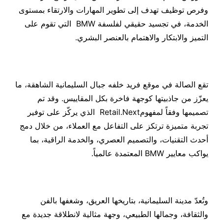
وفرص توظيف تهدف إلى تطوير المهارات والارتقاء بمستوى
الخدمة، في تجسيد حقيقي لفلسفة BMW التي تقوم على
التميز والابتكار والاهتمام بالعنصر البشري.
تقع الصالة في موقع فريد خلفه جبال السليمانية الشاهقة، ما
يعزّز من جاذبيتها كوجهة فاخرة بكل المقاييس. وقد تم
تصميمها وفقاً لمفهومRetail.Next الذي يركّز على توفير
تجربة متميزة ترتكز على التفاعل مع العملاء، من خلال دمج
أحدث التقنيات، والتصميم العصري، والخدمة الراقية، بما
يواكب معايير BMW المعتمدة عالمياً.
وتُعدّ مدينة السليمانية، بتاريخها العريق، وشغفها بالفن
والثقافة، وجمالها الطبيعي، وجهة مثالية لانطلاقة جديدة مع