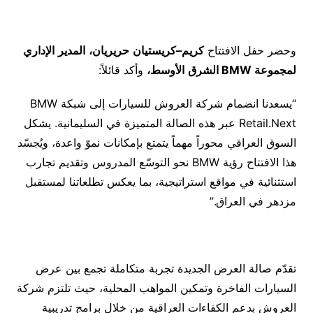
وحضر حفل الافتتاح
كريم
–
كريستيان
حريريان،
المدير
الإداري
لمجموعة
BMW
الشرق
الأوسط،
وأكد قائلاً:
“يسعدنا انضمام شركة العروش للسيارات إلى شبكة BMW
Retail.Next عبر هذه الصالة المتميزة في السليمانية. يشكل
السوق العراقي محوراً مهماً يتمتع بإمكانات نموّ واعدة، ويُجسّد
هذا الافتتاح رؤية BMW نحو التوسّع المدروس وتقديم تجارب
استثنائية في مواقع استراتيجية، بما يعكس تطلعاتنا لمستقبل
مزدهر في العراق.”
تقدّم صالة العرض الجديدة تجربة متكاملة تجمع بين عرض
السيارات الفاخرة وتمكين المواهب المحلية، حيث تلتزم شركة
العروش بدعم الكفاءات العراقية من خلال برامج تدريبية