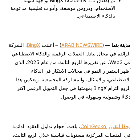
تم إطلاق BingX Academy 2.0 بواجهة سهلة
الاستخدام، ودروس موسعة، وأدوات تعليمية مدعومة
بالذكاء الاصطناعي.
مدينة بنما —
(
ARAB NEWSWIRE
) – أعلنت
BingX
، الشركة
الرائدة في مجال تبادل العملات الرقمية والذكاء الاصطناعي
في Web3، عن تقريرها للربع الثالث من عام 2025، الذي
أظهر استمرار النمو في مجالات الابتكار في الذكاء
الاصطناعي، والامتثال، والمشاركة المجتمعية. ويعكس هذا
الربع التزام BingX بمهمتها في جعل التمويل الرقمي أكثر
ذكاءً وشمولية وسهولة في الوصول.
وفقًا لتقرير CoinGecko
، بلغت أحجام تداول العقود الدائمة
في المنصات المركزية مستويات قياسية خلال الربع الثالث،