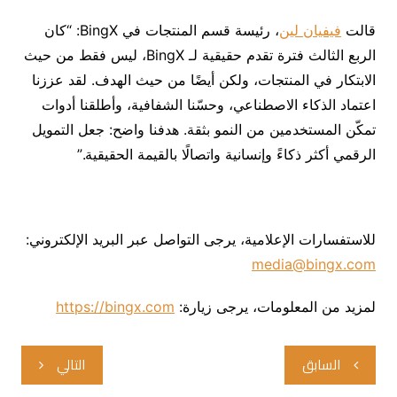
قالت
فيفيان لين
، رئيسة قسم المنتجات في BingX: “كان
الربع الثالث فترة تقدم حقيقية لـ BingX، ليس فقط من حيث
الابتكار في المنتجات، ولكن أيضًا من حيث الهدف. لقد عززنا
اعتماد الذكاء الاصطناعي، وحسّنا الشفافية، وأطلقنا أدوات
تمكّن المستخدمين من النمو بثقة. هدفنا واضح: جعل التمويل
الرقمي أكثر ذكاءً وإنسانية واتصالًا بالقيمة الحقيقية.”
للاستفسارات الإعلامية، يرجى التواصل عبر البريد الإلكتروني:
media@bingx.com
لمزيد من المعلومات، يرجى زيارة:
https://bingx.com
تصفّح
السابق
التالي
المقالات