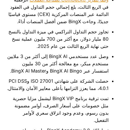
في الربع الثالث، بلغ إجمالي حجم التداول في العقود
الدائمة عبر المنصات المركزية (CEX) مستوى قياسيًا
جديدًا، وجاءت BingX ضمن أفضل المنصات أداءً.
تجاوز حجم التداول التراكمي في ميزة التداول بالنسخ
80 مليار دولار، مع أكثر من 700 مليون عملية نسخ
حتى نهاية الربع الثالث من عام 2025.
وصل عدد مستخدمي BingX AI إلى أكثر من 3 ملايين
مستخدم مبكر، مع معالجة أكثر من 30 مليون
استفسار عبر BingX AI Bingo وBingX AI Master.
حصلت الشركة على شهادتي ISO 27001 وPCI DSS
4.0.1، مما يعزز التزامها بأعلى معايير الأمان والامتثال.
تمت ترقية برنامج BingX VIP ليشمل مزايا حصرية
مثل خصومات على أسعار الصرف، أوامر مضمونة
بدون رسوم، وعدم وجود انزلاق سعري لأوامر
التفعيل.