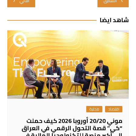
السابق
التالي
المقالات
شاهد ايضا
اقتصاد
محلية
موني 20/20 أوروبا 2026 كيف حملت
“كي” قصة التحول الرقمي في العراق
إلى أكبر منصة للتكنولوجيا المالية في