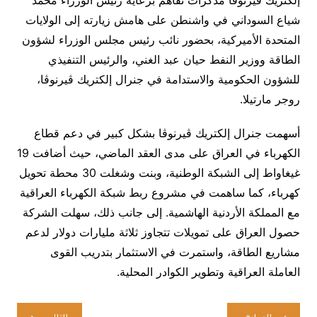
إلكتريك ڤيرنوڤا مذكرات تفاهم برعاية رئيس الوزراء محمد
شياع السوداني في واشنطن على هامش زيارته إلى الولايات
المتحدة الأميركية، بحضور نائب رئيس مجلس الوزراء لشؤون
الطاقة ووزير النفط حيان عبد الغني، والرئيس التنفيذي
للشؤون الحكومية والاستدامة في جنرال إلكتريك ڤيرنوڤا،
روجر مارتيلا.
أسهمت جنرال إلكتريك ڤيرنوڤا بشكل كبير في دعم قطاع
الكهرباء في العراق على مدى العقد الماضي، حيث أضافت 19
غيغاواط إلى الشبكة الوطنية، وبنت وشغلت 30 محطة تحويل
كهرباء، كما ساهمت في مشروع ربط شبكة الكهرباء العراقية
مع المملكة الأردنية الهاشمية. إلى جانب ذلك، سهلت الشركة
حصول العراق على تمويلات تتجاوز ثلاثة مليارات دولار لدعم
مشاريع الطاقة، واستمرت في الاستثمار بتدريب القوى
العاملة العراقية وتطوير الكوادر المحلية.
تصفّح