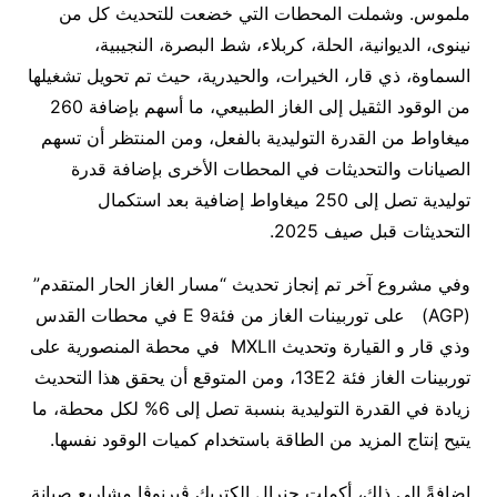
ملموس. وشملت المحطات التي خضعت للتحديث كل من
نينوى، الديوانية، الحلة، كربلاء، شط البصرة، النجيبية،
السماوة، ذي قار، الخيرات، والحيدرية، حيث تم تحويل تشغيلها
من الوقود الثقيل إلى الغاز الطبيعي، ما أسهم بإضافة 260
ميغاواط من القدرة التوليدية بالفعل، ومن المنتظر أن تسهم
الصيانات والتحديثات في المحطات الأخرى بإضافة قدرة
توليدية تصل إلى 250 ميغاواط إضافية بعد استكمال
التحديثات قبل صيف 2025.
وفي مشروع آخر تم إنجاز تحديث “مسار الغاز الحار المتقدم”
(AGP) على توربينات الغاز من فئةE 9 في محطات القدس
وذي قار و القيارة وتحديث MXLII في محطة المنصورية على
توربينات الغاز فئة 13E2، ومن المتوقع أن يحقق هذا التحديث
زيادة في القدرة التوليدية بنسبة تصل إلى 6% لكل محطة، ما
يتيح إنتاج المزيد من الطاقة باستخدام كميات الوقود نفسها.
إضافةً إلى ذلك، أكملت جنرال إلكتريك ڤيرنوڤا مشاريع صيانة