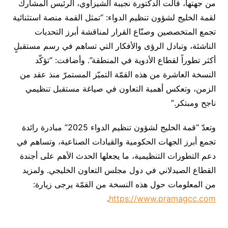
من جهتها، قالت الدكتورة نجيبة الشيزاوي، الرئيس المشارك
لقمة الخليج لشؤون تنظيم الدواء: “تمثل القمة منصة استثنائية
تجمع المتخصصين وصنّاع القرار لمناقشة أبرز التحديات
الناشئة، وتبادل الرؤى والأفكار التي تساهم في رسم مستقبلٍ
أكثر تطوراً لقطاع الأدوية في المنطقة”. وأضافت: “تؤكّد
النسخة العاشرة من هذه القمّة التميّز المستمرّ منذ عقد من
الزمن، وتعكس أهمية التعاون في صياغة مستقبل تنظيمي
ناجح ومبتكر.”
وتعدّ “قمة الخليج لشؤون تنظيم الدواء 2025” مبادرة رائدة
تجمع أبرز الجهات الحكومية والقيادات الصناعية، وتساهم في
دعم التطورات التنظيمية، ما يجعلها الحدث الأهم على أجندة
القطاع الصيدلاني في دول مجلس التعاون الخليجي. ولمزيد
من المعلومات حول هذه النسخة من القمّة يرجى زيارة:
.
https://www.pramagcc.com