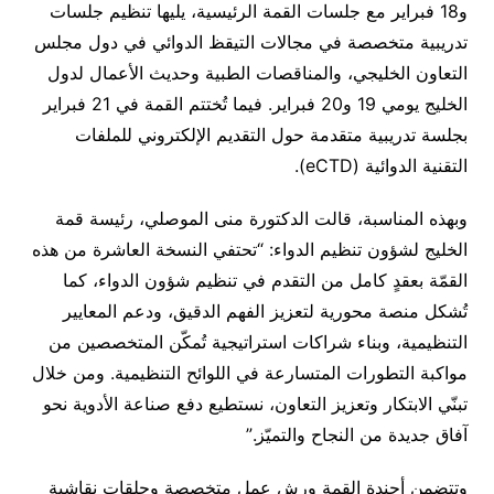
و18 فبراير مع جلسات القمة الرئيسية، يليها تنظيم جلسات
تدريبية متخصصة في مجالات التيقظ الدوائي في دول مجلس
التعاون الخليجي، والمناقصات الطبية وحديث الأعمال لدول
الخليج يومي 19 و20 فبراير. فيما تُختتم القمة في 21 فبراير
بجلسة تدريبية متقدمة حول التقديم الإلكتروني للملفات
التقنية الدوائية (eCTD).
وبهذه المناسبة، قالت الدكتورة منى الموصلي، رئيسة قمة
الخليج لشؤون تنظيم الدواء: “تحتفي النسخة العاشرة من هذه
القمّة بعقدٍ كامل من التقدم في تنظيم شؤون الدواء، كما
تُشكل منصة محورية لتعزيز الفهم الدقيق، ودعم المعايير
التنظيمية، وبناء شراكات استراتيجية تُمكّن المتخصصين من
مواكبة التطورات المتسارعة في اللوائح التنظيمية. ومن خلال
تبنّي الابتكار وتعزيز التعاون، نستطيع دفع صناعة الأدوية نحو
آفاق جديدة من النجاح والتميّز.”
وتتضمن أجندة القمة ورش عمل متخصصة وحلقات نقاشية