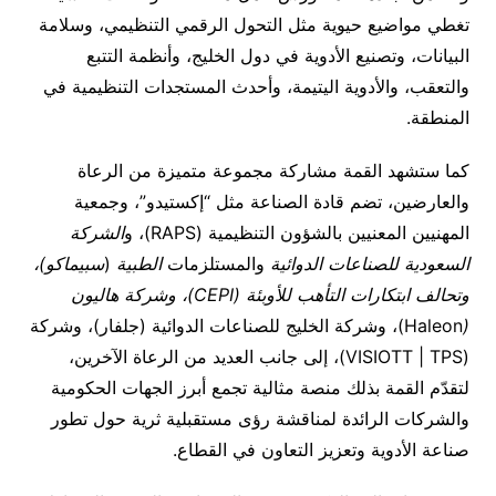
تغطي مواضيع حيوية مثل التحول الرقمي التنظيمي، وسلامة
البيانات، وتصنيع الأدوية في دول الخليج، وأنظمة التتبع
والتعقب، والأدوية اليتيمة، وأحدث المستجدات التنظيمية في
المنطقة.
كما ستشهد القمة مشاركة مجموعة متميزة من الرعاة
والعارضين، تضم قادة الصناعة مثل “إكستيدو”، وجمعية
المهنيين المعنيين بالشؤون التنظيمية (RAPS)، و
الشركة
السعودية للصناعات الدوائية
والمستلزمات
الطبية
(
سبيماكو)،
وتحالف ابتكارات التأهب للأوبئة (
CEPI
)، وشركة هاليون
(
Haleon)، وشركة الخليج للصناعات الدوائية (جلفار)، وشركة
(VISIOTT | TPS)، إلى جانب العديد من الرعاة الآخرين،
لتقدّم القمة بذلك منصة مثالية تجمع أبرز الجهات الحكومية
والشركات الرائدة لمناقشة رؤى مستقبلية ثرية حول تطور
صناعة الأدوية وتعزيز التعاون في القطاع.