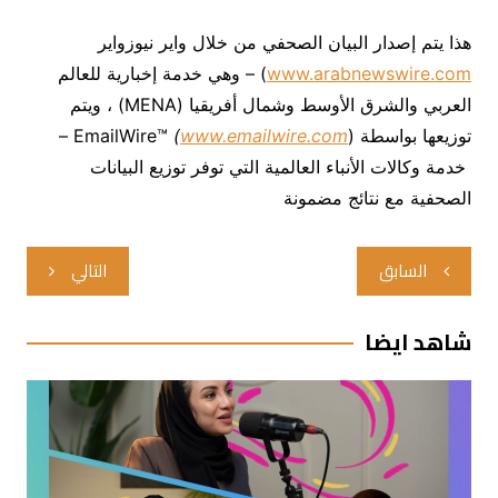
هذا يتم إصدار البيان الصحفي من خلال واير نيوزواير
www.arabnewswire.com
) – وهي خدمة إخبارية للعالم
العربي والشرق الأوسط وشمال أفريقيا (MENA) ، ويتم
توزيعها بواسطة EmailWire™
www.emailwire.com
(
) –
خدمة وكالات الأنباء العالمية التي توفر توزيع البيانات
الصحفية مع نتائج مضمونة
تصفّح
السابق
التالي
المقالات
شاهد ايضا