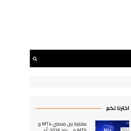
اخترنا لكم
مقارنة بين منصتي MT4 و
MT5 في عام 2026: أي