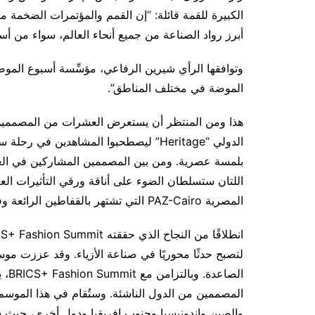
أبرز رواد الصناعة من جميع أنحاء العالم، سواء من أسوا
وتوافقها الرأي شيرين الرفاعي، مؤسِّسة أسبوع الموض
الموضة في مختلف المناطق”.
الدولي “Heritage” ليصطحبوا المشاهدين في
بلمسة عصرية. ومن بين المصممين المشاركين في ال
اللتان ستسلطان الضوء على أناقة ورقي التأثيرات الع
المصرية PAZ-Cairo التي تشتهر بالقفاطين الرائعة وفساتين الجلابية ومجموعات الأزياء الأنيقة من الملابس الجاهزة.
لتصبح حدثًا محوريًا في صناعة الأزياء. وقد عززت مو
الص
المصممين من الدول الناشئة. وستُقام في هذا الموسم
والصين وإندونيسيا وجنوب إفريقيا ودول أخرى، حيث 