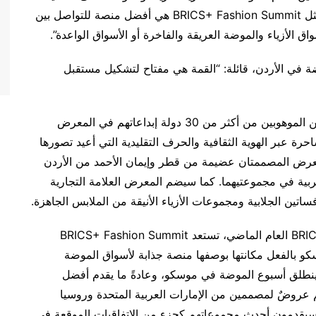
الكبيرة للقمة قائلة: “إن القمم والمؤتمرات الضخمة مثل BRICS+ Fashion Summit هي أفضل منصة للتواصل بين
ق الأزياء والموضة العريقة والفاخرة أو الأسواق الواعدة”.
ة في الأردن، قائلة: “القمة هي مفتاح لتشكيل مستقبل
هذا ومن المنتظر أن يستعرض العشرات من المصممين الموهوبين من أكثر من 30 دولة إبداعاتهم في المعرض
 رحلة ساحرة عبر الهوية الثقافية والحرف التقليدية التي أعيد تصورها
عرض المصممتان عضيمة من قطر وإيمان الأحمد من الأردن
ربية في مجموعتيهما. كما سيضم المعرض العلامة التجارية
انطلاقًا من النجاح الذي حققته BRICS+ Fashion Summit العام الماضي، تستعد BRICS+ Fashion Summit
سكو بالفعل مكانتها بوصفها منصة جذابة لأسواق الموضة
اعدة. وبالتزامن مع BRICS+ Fashion Summit، ينطلق أسبوع الموضة في موسكو، وعادةً ما يقدم أفضل
 عروضٌ لمصممين من الإمارات العربية المتحدة وروسيا
سيقدمون أحدث مجموعاتهم كجزء من الاتفاقيات الموقعة في