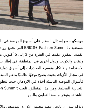
موسكو –
مع إسدال الستار على أسبوع الموضة في با
القمة، المقرر ع
ولبنان والكويت ودول أخرى في المنطقة، في إطار برن
الاستدامة والابتكار وتوسيع الصادرات إلى أسواق دولية 
في مجال الأزياء، بحيث يصبح توجهًا عالميًا يدعم المبد
فأسواق الموضة الناشئة آخذة في الازدهار، حيث تتطو
الناشئة، وتوفر منصة للتعاون والنمو.
وتؤكد سوزان ثابت، عضو مجلس الإدارة المؤسس والأمي