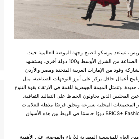
ريس، تستعد موسكو لتصبح وجهة الموضة العالمية حيث
تستضيف BRICS+ Fashion Summit التي تجمع رواد الصناعة من الشرق الأوسط و100 دولة أخرى. وستشهد
قدها في الفترة من 3 إلى 5 أكتوبر، مشاركة وفود من الإمارات العربية المتحدة ومصر والأردن
امج أعمال حافل يركز على أبرز التوجهات الصناعية، مثل
جديدة. وتتمثل المهمة الجوهرية للقمة في الارتقاء بقوة التنوع
عين المحليين الذين يحاولون الحفاظ على التقاليد الثقافية.
ر المجتمعات المحلية بسرعة وتخلق فرصًا مذهلة للعلامات
التجارية المحلية. ومن هذا المنطلق، تلعب BRICS+ Fashion Summit دورًا حاسمًا في الربط بين هذه الأسواق
ن العام للمؤسسة المصرية للأزياء والموضة، على الأهمية