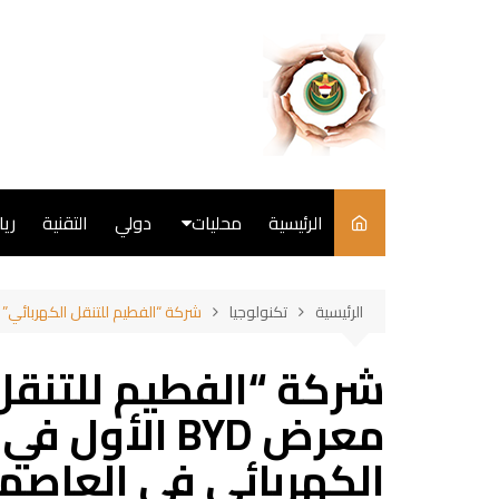
لتجاوز
لى
لمحتوى
الرئيسية
محليات
دولي
التقنية
ري
سياسة
الرئيسية
تكنولوجيا
شركة “الفطيم للتنقل الكهربائي” تفتتح معرض BYD الأول في أبوظبي: ريادة ا
فن
شركة “الفطيم للتنقل 
طبخ
معرض BYD الأو
الكهربائي في العاصم