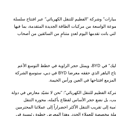
ارات” وشركة “الفطيم للتنقل الكهربائي” عبر افتتاح سلسلة
لال المجموعة الواسعة من مركبات الطاقة الجديدة المتقدمة، بما فيها
التي باتت تقدمها اليوم لعددٍ متنامٍ من السائقين من أصحاب
كما يأتي المعرض الجديد في إطار استراتيجية “أقرب إليك” في BYD، ويمثل حجر الزاوية في خطط التوسع الأعم
في شركة “الفطيم للتنقل الكهربائي”. ففي أعقاب النجاح الباهر الذي حققه معرضا BYD في دبي، ستوسع الشركة
لمزمع افتتاحها في العين ورأس الخيمة.
كة الفطيم للتنقل الكهربائي”: “نحن لا نشيّد معارض في دولة
سب، بل نضع حجر الأساس لقطاع بأكمله، محوره التنقل
ة إلى تقريب التنقل الأكثر اخضراراً إلى عملائنا المحترمين
ملة مخصصة للعملاء الجدد. وهذا المعرض خطوة رئيسية في