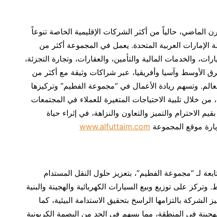
 الماضي، حالياً من أكثر الشركات الإقليمية الخاصة تنوعاً
 الإمارات العربية المتحدة. يعمل في المجموعة أكثر من
رات، والخدمات المالية والتأمين، والعقارات، وتجارة التجزئة،
لك في أكثر من 20 دولة في الشرق الأوسط وآسيا وأفريقيا، عبر شراكات وثيقة مع أكثر من
 في العالم. وتسهم ريادة الأعمال في “مجموعة الفطيم” وتركيزها
 من خلال تلبية الاحتياجات المتغيرة للعملاء في المجتمعات
م الاحترام والتميز والتعاون والنزاهة، في إثراء حياة
زيارة موقع المجموعة
www.alfuttaim.com
عة لـ “مجموعة الفطيم”، بتعزيز حلول النقل المستدام
تركز على توزيع وبيع السيارات الكهربائية والهجينة والبنية
ز الشركة بالتزامها الراسخ بتحقيق الاستدامة البيئية، كما
لهجينة في المنطقة، مما يسهم في الحد من البصمة الكربونية