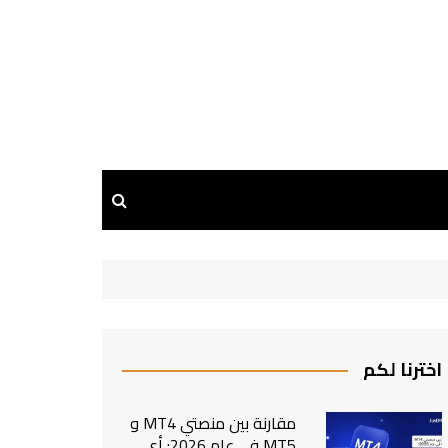
اخترنا لكم
مقارنة بين منصتي MT4 و
MT5 في عام 2026: أي