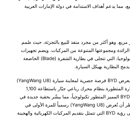
، مما يدعم أهداف الاستدامة في دولة الإمارات العربية
معرض الجديد في أبوظبي على مساحة 131 متر مربع. وهو أكثر من مجرد منفذ للبيع بالتجزئة، حيث صُمم
توفير تجربة ثرية لسكان أبوظبي عن تكنولوجيا BYD الرائدة ومجموعتها المتنوعة من المركبات. ويضم تجهيزات
تفاعلية لاطلاع الزوار على براعة BYD في مجال التكنولوجيا، التي تتجلى في بطارية الشفرة (Blade) الخاضعة
وفي انطلاقة مثيرة، مُنح الحضور في الافتتاح الكبير لمعرض BYD فرصة حصرية لمعاينة سيارة (YangWang U8)
الرياضية الكهربائية الفاخرة المرتقبة. وتمتاز هذه السيارة المتطورة بنظام محرك رباعي جبّار باستطاعة 1,100
حصان وقدرات متقدمة على الطرق الوعرة وبتصميم BYD المميز المتطور تكنولوجياً، مما يبشّر بحقبة جديدة في
ابتكارات المركبات الكهربائية في المنطقة. ومن المنتظر أن تُعرض (YangWang U8) رسمياً للمرة الأولى في
الإمارات العربية المتحدة في عام 2025، ممّا يؤكد على رؤية BYD التي تتمثل بتقديم المركبات الكهربائية والهجينة