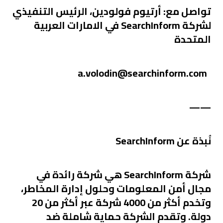
تواصل مع:
أرتيوم فولودين، الرئيس التنفيذي
لشركة SearchInform في الامارات العربية
المتحدة
a.volodin@searchinform.com
——
نُبذة عن
SearchInform
شركة SearchInform هي شركة رائدة في
مجال أمن المعلومات وحلول إدارة المخاطر،
وتخدم أكثر من 4000 شركة عبر أكثر من 20
دولة. وتقدم الشركة حماية شاملة ضد