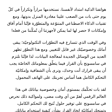
هواتفنا الذكية امتداد لأنفسنا، نستخدمها مراراً وتكراراً في كلّ
يوم حتى بات من الصعب علينا مغادرة المنزل بدونها، ومع
تقنيات الذكاء الاصطناعي المتنوّعة والمتطوّرة فإنّنا أمام آفاق
وإمكانات لا حصر لها لما يمكن لأجهزتنا أن تُمكّننا من فعله!
وفي الوقت الذي تتسارع فيه التطوّرات التكنولوجيّة؛ يبقى
أمانك وخصوصيّتك غير قابل للتغيير. ومع هذا التطوّر تظهر
العديد من الوسائل الجديدة لمعالجة البيانات، لذا فإنّنا نلتزم
في سامسونج بأن القرار فيما يتعلّق بمعلوماتك الخاصّة يجب
أن يبقى قرارك أنت وحدك، ونرى بأن الشفافية وإمكانيّة
التحكم الكامل هما أساس تجربتك على الهاتف المحمول.
لقد بات تحكّمك بمستوى أمان وخصوصية بياناتك في هذا
العالم الرقمي أهمّ من أي وقت مضى، ولمواكبة ذلك نحرص
في سامسونج على توفير حلول تُتيح لك التحكم الكامل،
وتمنحك إمكانيّة اتخاذ القرار بشأن كيفية استخدام بياناتك.