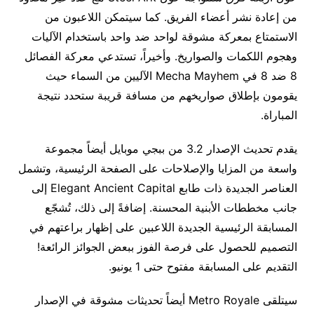
من إعادة نشر أعضاء الفريق. كما سيتمكن اللاعبون من
الاستمتاع بمعركة مشوقة لواحد ضد واحد باستخدام الآليات
وهجوم اللكمات والصواريخ. وأخيراً، تستدعي معركة الفصائل
8 ضد 8 في Mecha Mayhem الآليين من السماء حيث
يقومون بإطلاق صواريخهم من مسافة قريبة ستحدد نتيجة
المباراة.
يقدم تحديث الإصدار 3.2 من ببجي موبايل أيضاً مجموعة
واسعة من المزايا والإصلاحات على الصفحة الرئيسية، وتشمل
العناصر الجديدة ذات طابع Elegant Ancient Capital إلى
جانب مخططات الأبنية المحسنة. إضافةً إلى ذلك، تُشجّع
المسابقة الرئيسية الجديدة اللاعبين على إظهار براعتهم في
التصميم للحصول على فرصة الفوز ببعض الجوائز الرائعة!
التقديم على المسابقة مفتوح حتى 1 يونيو.
سيتلقى Metro Royale أيضاً تحديثات مشوقة في الإصدار