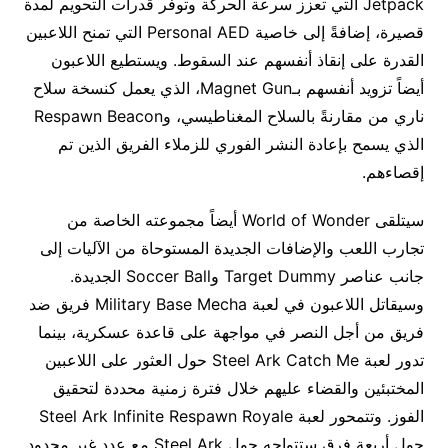
Jetpack التي تعزز سرعة الحركة وتوفر قدرات التحويم لمدة
قصيرة، إضافةً إلى خاصية Personal AED التي تمنح اللاعبين
القدرة على إنقاذ أنفسهم عند السقوط. ويستطيع اللاعبون
أيضاً تزويد أنفسهم بـMagnet Gun، الذي يعمل كنسخة سلاح
ناري من مقارنةً بالسلاح المغناطيسي، وRespawn Beacon
الذي يسمح بإعادة النشر الفوري للزملاء الفريق الذين تم
إقصاءهم.
سيتلقى World of Wonder أيضاً مجموعته الخاصة من
تجارب اللعب والإضافات الجديدة المستوحاة من الآليات إلى
جانب عناصر Target Dummy وSoccer Ball الجديدة.
وسيقاتل اللاعبون في لعبة Military Base Mecha فريق ضد
فريق من أجل النصر في مواجهة على قاعدة عسكرية، بينما
تدور لعبة Steel Ark Catch Me حول العثور على اللاعبين
المختبئين والقضاء عليهم خلال فترة زمنية محددة لتحقيق
الفوز. وتتمحور لعبة Steel Ark Infinite Respawn Royale
حول أربعة فرق ستتواجه حول Steel Ark مع عدد غير محدود