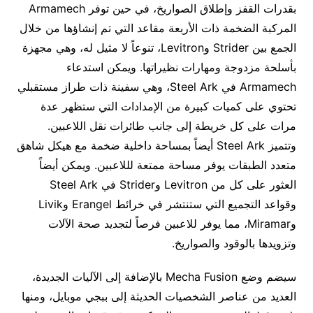
بقدرات القفز وإطلاق الصواريخ، في حين توفر Armamech
المركبة الضخمة ذات الأربعة مقاعد التي تم إنشاؤها من خلال
الجمع بين Strider وLevitron، تنوعاً لا مثيل له، وهي مجهزة
بأسلحة مزدوجة ومهارات نظيراتها. ويمكن استدعاء
Armamech في Steel Ark، وهي سفينة ذات طراز مستقبلي
تحتوي على كميات كبيرة من الإمدادات التي ستظهر عدة
مرات على كل خريطة إلى جانب طائرات نقل اللاعبين.
وتتميز Steel Ark أيضاً بمساحة داخلية ضخمة مع هيكل شاهق
متعدد الطبقات يوفر مساحة ممتعة لللاعبين. ويمكن أيضاً
العثور على كل من Levitron وStrider في Steel Ark
وقواعد التجميع التي ستنتشر في خرائط Erangel وLivik
وMiramar، مما يوفر للاعبين فرصاً لتجديد صحة الآلات
وتزويدها بالوقود والصواريخ.
سيضم وضع Mecha Fusion بالإضافة إلى الآليات الجديدة،
العديد من عناصر الشخصيات الحديثة إلى ببجي موبايل، ومنها