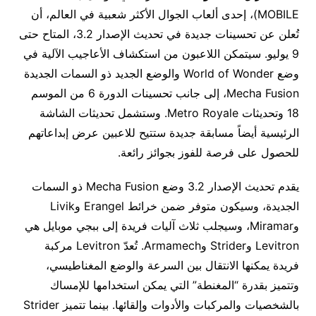
MOBILE)، إحدى ألعاب الجوال الأكثر شعبية في العالم، أن
تُعلن عن تحسينات جديدة في تحديث الإصدار 3.2، المتاح حتى
9 يوليو. سيتمكن اللاعبون من استكشاف الأعاجيب الآلية في
وضع World of Wonder والوضع الجديد ذو السمات الجديدة
Mecha Fusion، إلى جانب تحسينات الدورة 6 من الموسم
18 وتحديثات Metro Royale. وستشمل تحديثات الشاشة
الرئيسية أيضاً مسابقة جديدة ستتيح للاعبين عرض إبداعاتهم
للحصول على فرصة للفوز بجوائز رائعة.
يقدم تحديث الإصدار 3.2 وضع Mecha Fusion ذو السمات
الجديدة، وسيكون متوفر ضمن خرائط Erangel وLivik
وMiramar، وسيجلب ثلاث آليات فريدة إلى ببجي موبايل هي
Levitron وStrider وArmamech. تُعدّ Levitron مركبة
فريدة يمكنها الانتقال بين السرعة والوضع المغناطيسي،
وتتميز بقدرة “المغنطة” التي يمكن استخدامها للإمساك
بالشخصيات والمركبات والأدوات وإلقائها. بينما تتميز Strider