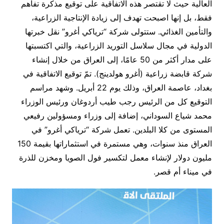
العالية حيث لا تقتصر هذه الاتفاقية على توقيع مذكرة تفاهم
فقط، بل إنها اصبحت تهدف إلى زيادة الإنتاجية الزراعية،
والتأمين الغذائي. ستتولى شركة “ترياكي أغرو” نقل خبرتها
الدولية في مجال سلاسل التوريد الزراعية، والتي اكتسبتها
على مدار أكثر من 50 عامًا، إلى العراق من خلال إنشاء
شركة قابضة زراعية (أغرو هولدينج). تمّ توقيع الاتفاقية في
بغداد، عاصمة العراق، وذلك يوم 22 أبريل. وشهد مراسم
التوقيع كل من الرئيس رجب طيب أردوغان ورئيس الوزراء
محمد شياع السوداني، إضافة إلى وزراء ومسؤولين رفيعي
المستوى من كلا البلدين. تعمل شركة “ترياكي أغرو” في
العراق منذ سنوات، وهي مستمرة في استثماراتها بقيمة 150
مليون دولار لإنشاء معمل لتكسير فول الصويا ومخزن للذرة
في ميناء أم قصر.