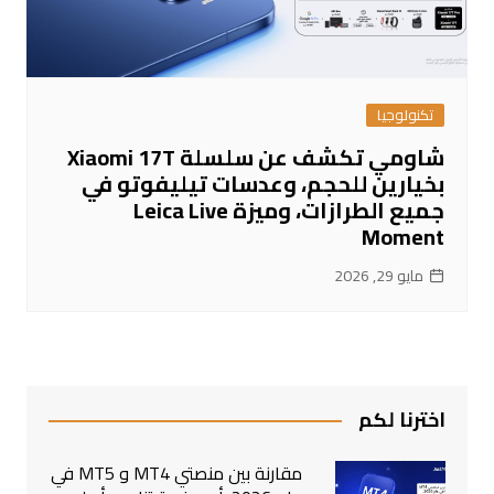
تكنولوجيا
شاومي تكشف عن سلسلة Xiaomi 17T
بخيارين للحجم، وعدسات تيليفوتو في
جميع الطرازات، وميزة Leica Live
Moment
مايو 29, 2026
اخترنا لكم
مقارنة بين منصتي MT4 و MT5 في