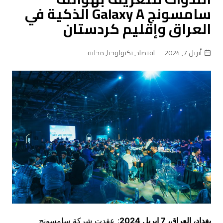
سامسونج Galaxy A الذكية في
العراق وإقليم كردستان
أبريل 7, 2024
اقتصاد
,
تكنولوجيا
,
محلية
بغداد، العراق، 7
إبريل
2024
: عقدت شركة سامسونج