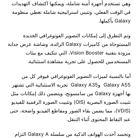
وهي تستخدم أجهزة آمنة شاملة، ويمكنها اكتشاف التهديدات
في الوقت الفعلي، وتتبنى استراتيجية شاملة تغطي منظومة
Galaxy بأكملها.
وتم التطرق إلى إمكانات التصوير الفوتوغرافي الجديدة
المستوحاة من كاميرات Galaxy الرائدة، وشاشة عرض جذابة
مزودة بتقنية Vision Booster، التي تتكيف مع بيئات
المستخدمين للحصول على تجربة مشاهدة استثنائية.
أما بالنسبة لميزات التصوير الفوتوغرافي فيوفر كل من
Galaxy A55 وGalaxy A35 تجربة الاستثنائية التي تشتهر
بها أجهزة Galaxy من سامسونج، ويتضمن ذلك إمكانات مثل
تثبيت الصورة البصرية (OIS) وتثبيت الصورة الرقمية للفيديو
(VDIS)، مما يضمن بقاء الصور ومقاطع الفيديو واضحة، حتى
عند التقاط المحتوى أثناء التنقل.
وتجسد أحدث الهواتف الذكية من سلسلة Galaxy A التزام