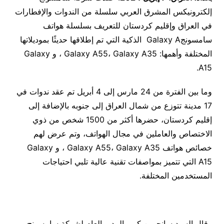
إلكترونيكس المشرق العربي سلسلة من الندوات والإفطارات
في العراق وإقليم كردستان للتعريف بسلسلة هواتف
سامسونجGalaxy A الذكية التي تم إطلاقها حديثًا بموديلاتها
المختلفة وأهمها: Galaxy A55، Galaxy A35 ، و Galaxy
A15.
وما بين الفترة من 24 مارس إلى 4 أبريل تم عقد ندوات في
17 مدينة تتوزع من شمال العراق إلى جنوبه بالإضافة إلى
إقليم كردستان، حضرها أكثر من 1500 شخص من ذوي
الاختصاص والعاملين في مجال الهواتف، وتم عرض لهم
خصائص هواتف Galaxy A55، Galaxy A35 ، و Galaxy
A15 التي تتميز بمواصفات تقنية عالية تلبي احتياجات
المستخدمين المختلفة.
وقال السيد سانجمين كيم، المدير العام لشركة سامسونج