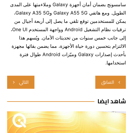
سامسونج بضمان أمان أجهزة Galaxy وملاءمتها على المدى
الطويل. ومع هاتفي Galaxy A55 5G وGalaxy A35 5G،
يمكن للمستخدمين توقع تلقي ما يصل إلى أربعة أجيال من
ترقيات نظام التشغيل Android وواجهة المستخدم One UI،
إلى جانب خمس سنوات من تحديثات الأمان. ويُسهم هذا
الالتزام بتحسين دورة حياة الأجهزة، مما يضمن بقائها مجهزة
بأحدث إصدارات Galaxy وميّزات Android طوال فترة
استخدامها.
تصفّح
السابق
التالي
المقالات
شاهد ايضا