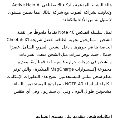
هالة النشاط المدعمة بالذكاء الاصطناعي Active Halo AI
وتعاونت بشراكة الصوت مع شركة JBL، مما يضمن مستوى
لا مثيل له من الأداء والكفاءة.
تمثل سلسلة انفنكس Note 40 تقدماً ملحوظًا في تقنية
الشحن ، مما يحول تجربة الطاقة. بفضل شريحة Cheetah X1
الخاصة بنا في جوهرها ، دخل الشحن السريع الشامل عصرًا
جديدًا ، حيث يوفر ميزات مثل الشحن متعدد السرعات
والشحن في درجات حرارة قاسية. لقد قمنا أيضًا بتقديم
مجموعة إكسسوارات MagCharge المبتكرة ، والتي توفر
نظام شحن سلس للمستخدمين. تفتح هذه التطورات الإمكانات
الكاملة لسلسلة NOTE 40 ، مما يتيح للمستخدمين البقاء
مشحونين طوال اليوم ، وفي أي سيناريو ، وفي أي طقس
إمكانيات شحن متقدمة على مستوى الصناعة