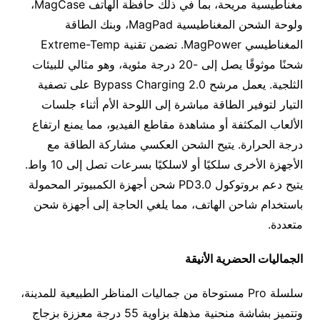
مغناطيسية مريحة، بما في ذلك حافظة الهاتف MagCase،
ولوحة الشحن المغناطيسية MagPad، وبنك الطاقة
المغناطيسي MagPower. تضمن تقنية Extreme-Temp
شحنًا موثوقًا يصل إلى -20 درجة مئوية، وهو مثالي للبيئات
الثلجية. يعمل مرشح Bypass Charging 2.0 على تصفية
التيار لتوفير الطاقة مباشرة إلى اللوحة الأم أثناء جلسات
الألعاب المكثفة أو مشاهدة مقاطع الفيديو، مما يمنع ارتفاع
درجة الحرارة. يتيح الشحن العكسي مشاركة الطاقة مع
الأجهزة الأخرى سلكيًا أو لاسلكيًا بسرعات تصل إلى 10 واط.
يتيح دعم بروتوكول PD3.0 شحن أجهزة الكمبيوتر المحمولة
باستخدام شاحن الهاتف، مما يلغي الحاجة إلى أجهزة شحن
متعددة.
الجماليات الحضرية الأنيقة
سلسلة Pro مستوحاة من جماليات المناظر الطبيعية للمدينة،
وتتميز بشاشة منحنية مذهلة بزاوية 55 درجة معززة بزجاج