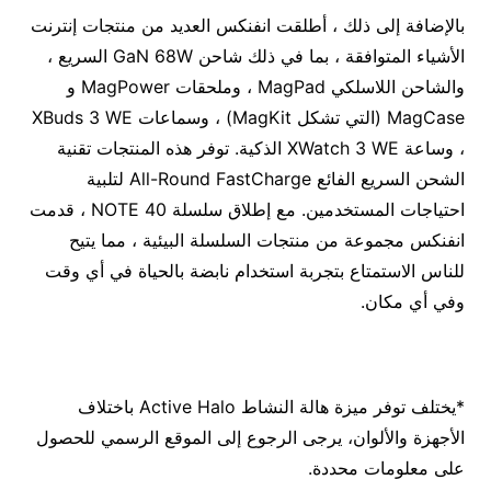
بالإضافة إلى ذلك ، أطلقت انفنكس العديد من منتجات إنترنت
الأشياء المتوافقة ، بما في ذلك شاحن GaN 68W السريع ،
والشاحن اللاسلكي MagPad ، وملحقات MagPower و
MagCase (التي تشكل MagKit) ، وسماعات XBuds 3 WE
، وساعة XWatch 3 WE الذكية. توفر هذه المنتجات تقنية
الشحن السريع الفائع All-Round FastCharge لتلبية
احتياجات المستخدمين. مع إطلاق سلسلة NOTE 40 ، قدمت
انفنكس مجموعة من منتجات السلسلة البيئية ، مما يتيح
للناس الاستمتاع بتجربة استخدام نابضة بالحياة في أي وقت
وفي أي مكان.
*يختلف توفر ميزة هالة النشاط Active Halo باختلاف
الأجهزة والألوان، يرجى الرجوع إلى الموقع الرسمي للحصول
على معلومات محددة.