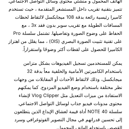
الهاتف المحمول و منشئي محتوى وسائل التواصل الاجتماعي.
تتميز بتقنية تقريب داخل المستشعر المتقدمة ، حيث تستخدم
كاميرا رئيسية رائعة بدقة 108 ميجابكسل لالتقاط لحظات
المسافات الطويلة مع تقريب سوبر بدون فقد 3x ، مع
الحفاظ على وضوح الصورة وتفاصيلها. تشتمل سلسلة Pro
على تقنية تثبيت الصورة البصري (OIS) ، مما يقلل من اهتزاز
الكاميرا للحصول على لقطات أكثر وضوحًا واستقراراً.
يمكن للمستخدمين تسجيل الفيديوهات بشكل متزامن
باستخدام الكاميرتين الأمامية والخلفية معاً بدقة 32
ميجابكسل، وذلك لالتقاط الأحداث أو المقابلات من وجهات
نظر مختلفة باستخدام وضع الفيديو المزدوج. كما يمكنهم
الاستفادة من ميزات التعديل مثل Vlog Clipper لإنشاء
محتوى مدونات فيديو جذاب لوسائل التواصل الاجتماعي.
سلسلة NOTE 40 أداة قيمة لعشاق الإبداع الذين يتطلعون
إلى تحسين قدراتهم في مجال التصوير الفوتوغرافي وسرد
القصص باستخدام الهاتف المحمول.