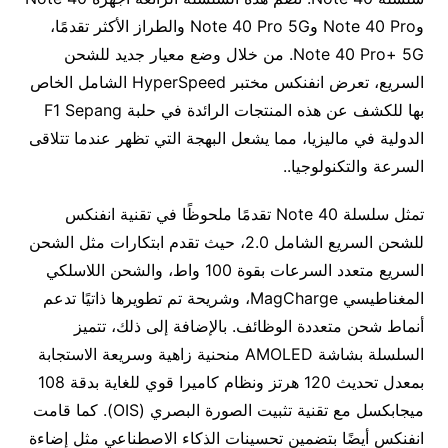
وNote 40 Pro وNote 40 Pro 5G والطراز الأكثر تقدمًا،
Note 40 Pro+ 5G. من خلال وضع معيار جديد للشحن
السريع، تعرض انفنكس مختبر HyperSpeed الشامل الخاص
بها للكشف عن هذه المنتجات الرائدة في حلبة F1 Sepang
الدولية في ماليزيا، مما يشعل البهجة التي تظهر عندما تتلاقى
السرعة والتكنولوجيا..
تمثل سلسلة Note 40 تقدمًا ملحوظًا في تقنية انفنكس
للشحن السريع الشامل 2.0، حيث تقدم ابتكارات مثل الشحن
السريع متعدد السرعات بقوة 100 واط، والشحن اللاسلكي
المغناطيسي MagCharge، وشريحة تم تطويرها ذاتيًا تدعم
أنماط شحن متعددة الوظائف. بالإضافة إلى ذلك، تتميز
السلسلة بشاشة AMOLED منحنية زاهية وسريعة الاستجابة
بمعدل تحديث 120 هرتز ونظام كاميرا قوي للغاية بدقة 108
ميجابكسل مع تقنية تثبيت الصورة البصري (OIS). كما قامت
انفنكس أيضًا بتضمين تحسينات الذكاء الاصطناعي مثل إضاءة