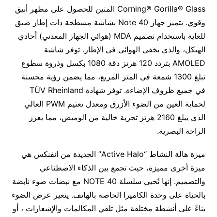
Corning® Gorilla® Glass المتين للحصول على مظهر أنيق
وقوي. يتميز جهاز Note 40 بشاشة مسطحة ذات إطار ضيق
للغاية باستخدام تصميم MDA (هوائي الجهاز المعدني) أحادي
الهيكل، والذي يخفي الهوائي في الإطار. توفر شاشة
AMOLED بتردد 120 هرتز دقة 1080 بكسل وذروة سطوع
تبلغ 1300 شمعة في المتر المربع، مما يضمن رؤية محسنة
في جميع ظروف الإضاءة. توفر شهادة TÜV Rheinland
لحماية العين من الضوء الأزرق ومعدل تعتيم PWM العالي
الذي يبلغ 2160 هرتز تجربة خالية من الوميض، مما يعزز
الراحة البصرية.
ميزة هالة النشاط “Active Halo” الجديدة من انفنكس هي
ميزة أخرى مميزة، حيث تجمع بين الذكاء الاصطناعي
والتصميم. إنها تُحيي سلسلة NOTE 40 مع نبضات ضوء نابضة
بالحياة على وحدة الكاميرا الخاصة بالهاتف. يتغير عرض الضوء
بناءً على أنشطة مختلفة مثل تلقي المكالمات والإشعارات ، أو