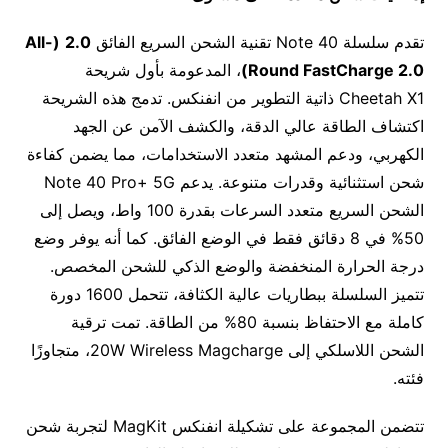
تقدم سلسلة Note 40 تقنية الشحن السريع الفائق
2.0
(All-
Round FastCharge 2.0)
، المدعومة بأول شريحة
Cheetah X1 ذاتية التطوير من انفنكس. تدمج هذه الشريحة
اكتشاف الطاقة عالي الدقة، والكشف الآمن عن الجهد
الكهربي، ودعم المشهد متعدد الاستخدامات، مما يضمن كفاءة
شحن استثنائية وقدرات متنوعة. يدعم Note 40 Pro+ 5G
الشحن السريع متعدد السرعات بقدرة 100 واط، ويصل إلى
50% في 8 دقائق فقط في الوضع الفائق. كما أنه يوفر وضع
درجة الحرارة المنخفضة والوضع الذكي للشحن المخصص.
تتميز السلسلة ببطاريات عالية الكثافة، تتحمل 1600 دورة
كاملة مع الاحتفاظ بنسبة 80% من الطاقة. تمت ترقية
الشحن اللاسلكي إلى 20W Wireless Magcharge، متجاوزًا
فئته.
تتضمن المجموعة على تشكيلة انفنكس MagKit لتجربة شحن