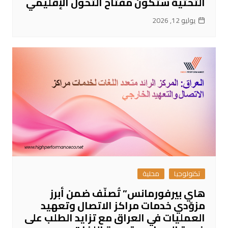
التحتية ستكون مفتاح التحول الإقليمي
يوليو 12, 2026
تكنولوجيا
محلية
هاي بيرفورمانس” تُصنّف ضمن أبرز
مزوّدي خدمات مراكز الاتصال وتعهيد
العمليات في العراق مع تزايد الطلب على