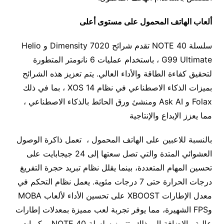
ألعاب الهاتف المحمول على مستوى أعلى
سلسلة NOTE 40 تقدم شرائح Dimensity 7020 و Helio
G99 Ultimate ، باستخدام عمليات 6 نانومتر المتطورة
لتحقيق كفاءة الطاقة والأداء العالي. يتم تعزيز هذه الشرائح
بميزات الذكاء الاصطناعي في نظام XOS 14 ، بما في ذلك
Folax و Ask AI ومنشئ ورق الحائط بالذكاء الاصطناعي ،
مما يعزز الإبداع والإنتاجية
بالنسبة للاعبين على الهاتف المحمول ، تعمل ذاكرة الوصول
العشوائي المتدة والتي تصل سعتها إلى 24 جيجابايت على
تحسين المهام المتعددة، بينما يقلل نظام تبريد حجرة التفريغ
درجات الحرارة حتى 7 درجات مئوية. يعمل نظام التحكم في
معدل الإطارات XBOOST على تحسين الأداء لألعاب MOBA
وFPS الشهيرة، مما يوفر تجربة لعب مميزة بمعدلات إطارات
عالية. بالإضافة إلى ذلك، تتميز سلسلة NOTE 40 بمكبرات