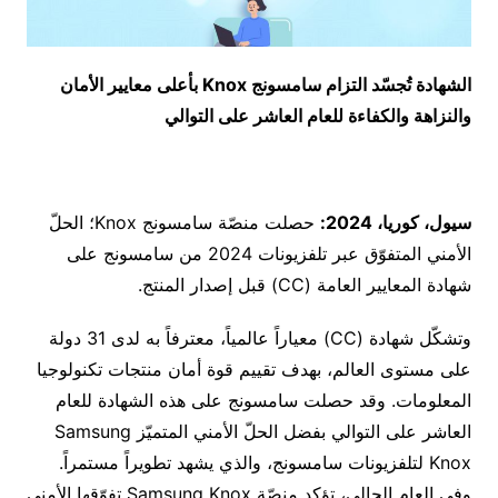
الشهادة
تُجسّد
التزام سامسونج
Knox
بأعلى معايير الأمان
والنزاهة والكفاءة للعام العاشر على التوالي
سيول، كوريا، 2024:
حصلت منصّة سامسونج Knox؛ الحلّ
الأمني المتفوّق عبر تلفزيونات 2024 من سامسونج على
شهادة المعايير العامة (CC) قبل إصدار المنتج.
وتشكّل شهادة (CC) معياراً عالمياً، معترفاً به لدى 31 دولة
على مستوى العالم، بهدف تقييم قوة أمان منتجات تكنولوجيا
المعلومات. وقد حصلت سامسونج على هذه الشهادة للعام
العاشر على التوالي بفضل الحلّ الأمني المتميّز Samsung
Knox لتلفزيونات سامسونج، والذي يشهد تطويراً مستمراً.
وفي العام الحالي، تؤكد منصّة Samsung Knox تفوّقها الأمني