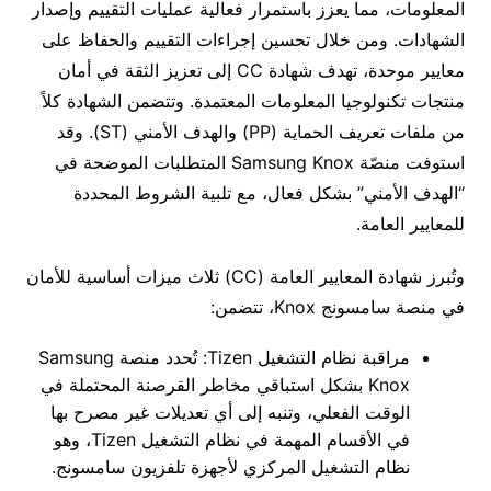
المعلومات، مما يعزز باستمرار فعالية عمليات التقييم وإصدار
الشهادات. ومن خلال تحسين إجراءات التقييم والحفاظ على
معايير موحدة، تهدف شهادة CC إلى تعزيز الثقة في أمان
منتجات تكنولوجيا المعلومات المعتمدة. وتتضمن الشهادة كلاً
من ملفات تعريف الحماية (PP) والهدف الأمني (ST). وقد
استوفت منصّة Samsung Knox المتطلبات الموضحة في
“الهدف الأمني” بشكل فعال، مع تلبية الشروط المحددة
للمعايير العامة.
وتُبرز شهادة المعايير العامة (CC) ثلاث ميزات أساسية للأمان
في منصة سامسونج Knox، تتضمن:
مراقبة نظام التشغيل Tizen: تُحدد منصة Samsung
Knox بشكل استباقي مخاطر القرصنة المحتملة في
الوقت الفعلي، وتنبه إلى أي تعديلات غير مصرح بها
في الأقسام المهمة في نظام التشغيل Tizen، وهو
نظام التشغيل المركزي لأجهزة تلفزيون سامسونج.