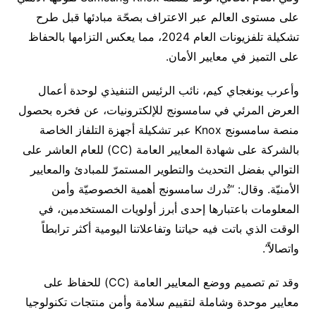
على مستوى العالم عبر الاعتراف بصحّة مبادئها قبل طرح
تشكيلة تلفزيونات العام 2024، مما يعكس التزامها بالحفاظ
على التميز في معايير الأمان.
وأعرب يونغجاي كيم، نائب الرئيس التنفيذي لوحدة أعمال
العرض المرئي في سامسونج للإلكترونيات، عن فخره بحصول
منصة سامسونج Knox عبر تشكيلة أجهزة التلفاز الخاصة
بالشركة على شهادة المعايير العامة (CC) للعام العاشر على
التوالي بفضل التحديث والتطوير المستمرّ للمبادئ والمعايير
الأمنيّة. وقال: “تُدرك سامسونج أهمية الخصوصيّة وأمن
المعلومات باعتبارها إحدى أبرز أولويات المستخدمين، في
الوقت الذي باتت فيه حياتنا وتفاعلاتنا اليومية أكثر ترابطاً
واتصالاً”.
وقد تم تصميم ووضع المعايير العامة (CC) للحفاظ على
معايير موحدة وشاملة لتقييم سلامة وأمن منتجات تكنولوجيا