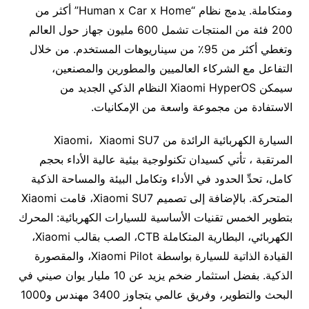
ومتكاملة. يدمج نظام “Human x Car x Home” أكثر من
200 فئة من المنتجات تشمل 600 مليون جهاز حول العالم
وتغطي أكثر من 95٪ من سيناريوهات المستخدم. من خلال
التفاعل مع الشركاء العالميين والمطورين والمصنعين،
سيمكن Xiaomi HyperOS النظام الذكي الجديد من
الاستفادة من مجموعة واسعة من الإمكانيات.
السيارة الكهربائية الرائدة من Xiaomi، Xiaomi SU7
المرتقبة ، تأتي كسيدان تكنولوجية بيئية عالية الأداء بحجم
كامل، تحدِّ الحدود في الأداء وتكامل البيئة والمساحة الذكية
المتحركة. بالإضافة إلى تصميم Xiaomi SU7، قامت Xiaomi
بتطوير الخمس تقنيات الأساسية للسيارات الكهربائية: المحرك
الكهربائي، البطارية المتكاملة CTB، الصب بقالب Xiaomi،
القيادة الذاتية للسيارة بواسطة Xiaomi Pilot، والمقصورة
الذكية. بفضل استثمار ضخم يزيد عن 10 مليار يوان صيني في
البحث والتطوير، وفريق عالمي يتجاوز 3400 مهندس و1000