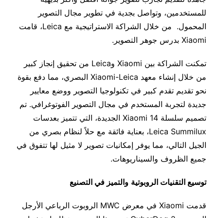
للمستخدمين، وتواصل بجدية في تطوير مجال التصوير
المحمول. من خلال الشراكة الاستراتيجية مع Leica، قامت
Xiaomi بدرس جوهر التصوير.
تمكنت الشراكة بين Xiaomi وLeica من تحقيق إنجاز كبير
من خلال إنشاء معهد Xiaomi-Leica البصري، مما دفع بقوة
نحو تقديم تقدم كبير في تكنولوجيا التصوير ووضع معايير
جديدة لتجربة المستخدم في مجال التصوير الفوتوغرافي. تم
تصميم سلسلة Xiaomi 14 الجديدة، التي تتميز بعدسات
Leica Summilux، بعناية فائقة مع حلاً لنظام بصري من
الجيل التالي، مما يوفر إمكانيات تصوير لا مثيل لها تتفوق في
جميع الظروف والسيناريوهات.
توسيع التقنيات الروبوتية
والتميز في التصنيع
قدمت Xiaomi في معرض MWC الروبوت الرباعي الأرجل