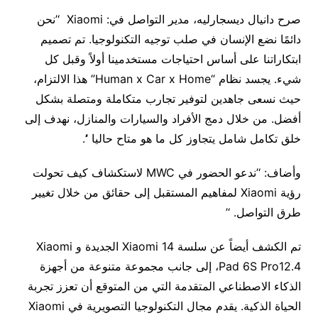
صرح دانيال ديسجارليه، مدير التواصل في: Xiaomi ‘’نحن
دائمًا نضع الإنسان في صلب توجيه التكنولوجيا. تم تصميم
ابتكاراتنا على أساس احتياجات مستخدمينا أولاً وقبل كل
شيء. يجسد نظام “Human x Car x Home” هذا الالتزام،
حيث نسعى جاهدين لتوفير تجارب متكاملة ومتصلة بشكل
أفضل. من خلال دمج الأفراد والسيارات والمنازل، نهدف إلى
خلق تكامل شامل يتجاوز كل ما هو متاح حاليا ‘’.
وأضاف: ‘’ندعو الحضور في MWC لاستكشاف كيف تحولت
رؤية Xiaomi لمفاهيم المستقبل إلى حقائق من خلال تغيير
طرق التواصل. ‘’
تم الكشف أيضاً عن سلسة Xiaomi 14 الجديدة و Xiaomi
Pad 6S Pro12.4، إلى جانب مجموعة متنوعة من أجهزة
الذكاء الاصطناعي المتقدمة التي من المتوقع أن تعزز تجربة
الحياة الذكية. يقدم مجال التكنولوجيا التصويرية في Xiaomi