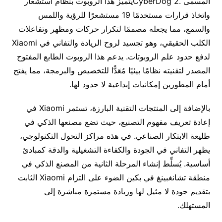
المسمى .CyberDog 2يتميز هذا الروبوت بنظام استشعار
واتخاذ قرارات مستخدمًا 19 مستشعرًا للرؤية واللمس
والسمع، مما يجعله مصممًا لتكرار حركات ومظهر وتفاعلات
الكلب الحقيقي، وهو تجسيد لروح الريادة والتفاني في Xiaomi
لدفع حدود علم الروبوتات. يدعم هذا الروبوت الطابع المفتوح
المصدر لتقنيته نظامًا بيئيًا مُعَدًّا للتخصيص والبرمجة، مما يفتح
أمام المطورين إمكانيات إبداعية لا حدود لها.
بالإضافة إلى المنتجات التقنية البارزة، تستمر Xiaomi في
إعادة تعريف مفهوم التصنيع، حيث تضع مصنعها الذكي في
طليعة الابتكار الصناعي. في هذه مراكز التحول التكنولوجي،
يظهر التفاني في الجودة والكفاءة التشغيلية والدقة كمبادئ
أساسية. يُسلِّط إنشاء المرحلة الثانية من المصنع الذكي في
منطقة تشانغبينغ في بكين الضوء على التزام Xiaomi الثابت
بتقديم جودة لا مثيل لها وريادة مستمرة مباشرة إلى
المستهلك.