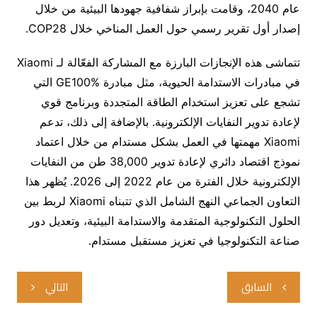
عام 2040، وقامت بإبراز شفافية جهودها البيئية من خلال
إصدار أول تقرير رسمي حول العمل المناخي خلال COP28.
تتماشى هذه الإنجازات البارزة مع المشاركة الفعّالة لـ Xiaomi
في مبادرات الاستدامة الحيوية، مثل مبادرة GE100% التي
تشجع على تعزيز استخدام الطاقة المتجددة وبرنامج قوي
لإعادة تدوير النفايات الإلكترونية. بالإضافة إلى ذلك، تدعم
Xiaomi مهمتها في العمل بشكل مستدام من خلال اعتماد
نموذج اقتصاد دائري لإعادة تدوير 38,000 طن من النفايات
الإلكترونية خلال الفترة من عام 2022 إلى 2026. يُظهر هذا
التعاون الجماعي النهج الشامل الذي تتبناه Xiaomi لربط بين
الحلول التكنولوجية المتقدمة والاستدامة البيئية، وتعديل دور
صناعة التكنولوجيا في تعزيز مستقبل مستدام.
تصفّح
السابق
التالي
المقالات