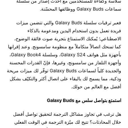
سلاسة وكفاءة للمستخدمين مع أحدث إصدار من سلسلة
سماعات Galaxy Buds ووظائفها المحسّنة.
فعبر ترقيات سلسلة Galaxy Buds والتي تتضمن ميزات
فريدة تعمل بدون استخدام اليدين ومدعومة بالذكاء
الاصطناعي؛ يُمكنك الاستمتاع بتجربة صوت فائقة الوضوح،
كما تمنحك اتصالاً متكاملاً مع منظومة سامسونج. وعند إقرانها
بأجهزة مثل هواتف Galaxy S24، وسلسلة Galaxy Book4،
وأجهزة التلفاز من سامسونج، وغيرها، فإنّ القدرات المحسنة
والجديدة كلياً لسماعات Galaxy Buds توفّر لك ميزات مريحة
وذكية، مما يسمح لك بالبقاء على اتصال أكثر والتكيّف بشكل
أفضل مع العالم من حولك.
استمتع بتواصل سلس مع
Galaxy Buds
هل ترغب في تجاوز مشاكل الترجمة لتحقيق تواصل أفضل
خلال المحادثات؟ تتيح لك ميّزة الترجمة في الوقت الفعلي