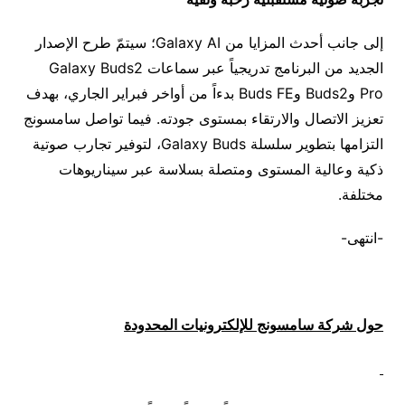
إلى جانب أحدث المزايا من Galaxy AI؛ سيتمّ طرح الإصدار
الجديد من البرنامج تدريجياً عبر سماعات Galaxy Buds2
Pro وBuds2 وBuds FE بدءاً من أواخر فبراير الجاري، بهدف
تعزيز الاتصال والارتقاء بمستوى جودته. فيما تواصل سامسونج
التزامها بتطوير سلسلة Galaxy Buds، لتوفير تجارب صوتية
ذكية وعالية المستوى ومتصلة بسلاسة عبر سيناريوهات
مختلفة.
-انتهى-
حول شركة سامسونج للإلكترونيات المحدودة