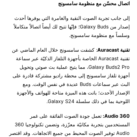
اتصال محسّن مع منظومة سامسونج
إلى جانب تجربة الصوت النقية والغامرة التي يوفرها أحدث
إصدار من Galaxy Buds؛ فإنّها تتيح لك أيضاً اتصالاً متكاملاً
وسلساً مع منظومة سامسونج.
تقنية
Auracast
: كشفت سامسونج خلال العام الماضي عن
تقنية Auracast الخاصة بأجهزة التلفاز الذكيّة عبر سماعة
Galaxy Buds2 Pro، مما يتيح عملية بث صوتي وتحويل
أجهزة تلفاز سامسونج إلى محطة راديو مشتركة قادرة على
البث عبر سماعات Buds عديدة في نفس الوقت. ومع
الإصدار الأحدث؛ باتت هذه الميزة متاحة للهواتف والأجهزة
اللوحية بما في ذلك سلسلة Galaxy S24.
Audio 360
:
تعمل جودة الصوت الفائقة على غمر
المستخدمين بتجربة مكانيّة معزّزة، وتضمن تكنولوجيا 360
Audio توفير الصوت المحيط من جميع الاتجاهات. وقد اقتصر