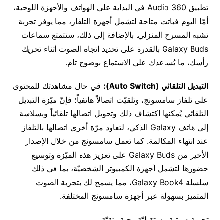
تطبيق 360 Audio في البداية على الهواتف والأجهزة اللوحية،
أمّا اليوم فباتت متاحة لتشمل أجهزة التلفاز، مما يوفر تجربة
تشبه المسرح المنزلي. بالإضافة إلى ذلك، ستتمتع سماعات
Galaxy Buds بالقدرة على تحديد اتجاه الصوت أثناء تحريك
رأسك، ما يُساعدك على الاستماع بوضوح تام.
التبديل التلقائي (
Auto Switch
)
:
في حال مشاهدتك للمحتوى
على تلفاز سامسونج، وتلقيّت اتصالاً هاتفياً؛ فإنّ ميّزة التبديل
التلقائي يُمكنها اكتشاف ذلك وتحويل اتصالها تلقائياً وبسلاسة
إلى هاتف Galaxy الذكي، لتعاود مرّة أخرى اتصالها بالتلفاز
عند انتهاء المكالمة. كما تعمل سامسونج من خلال الإصدار
الأخير من Galaxy Buds على تعزيز هذه الميّزة وتوسيع
حضورها لتشمل أجهزة الكمبيوتر الشخصيّة، بما في ذلك
سلسلة Galaxy Book4، مما يسمح لك بتجربة الصوت
المتميز بسهولة عبر أجهزة سامسونج المختلفة.
تجربة صوتية مستقبليّة رحبة ونقيّة