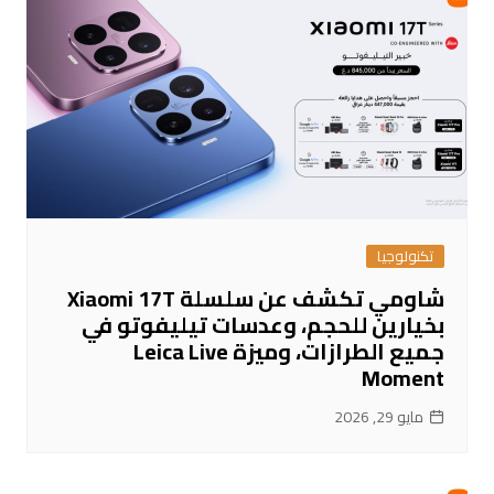
تكنولوجيا
شاومي تكشف عن سلسلة Xiaomi 17T
بخيارين للحجم، وعدسات تيليفوتو في
جميع الطرازات، وميزة Leica Live
Moment
مايو 29, 2026