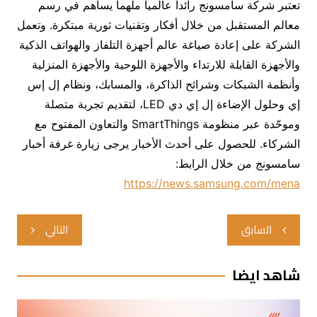
تعتبر شركة سامسونج رائداً عالمياً ملهماً يساهم في رسم
معالم المستقبل من خلال أفكار وتقنيات ثورية مبتكرة. وتعمل
الشركة على إعادة صياغة عالم أجهزة التلفاز والهواتف الذكية
والأجهزة القابلة للارتداء والأجهزة اللوحية والأجهزة المنزلية
وأنظمة الشبكات وشرائح الذاكرة، والمسابك، ونظام إل إس
إي وحلول الإضاءة إل إي دي LED، لتقديم تجربة متصلة
وموحّدة عبر منظومة SmartThings والتعاون المفتوح مع
الشركاء. للحصول على أحدث الأخبار يرجى زيارة غرفة أخبار
سامسونج من خلال الرابط:
https://news.samsung.com/mena
تصفّح
السابق
التالي
المقالات
شاهد ايضا