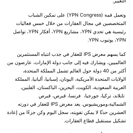
التغيير.
وتعمل قمة (YPN Congress) على تمكين الشباب
المتخصصين في مجال العقارات من خلال خمس فعاليات
رئيسية هي تحدي YPN، مشاريع YPN، أفكار YPN، تواصل
YPN، يوتيوب YPN.
كما يسهم معرض IPS للعقار في جذب انتباه المستثمرين
العالميين، ويشارك فيه إلى جانب دولة الإمارات، عارضون من
أكثر من 40 دولة حول العالم تشمل المملكة المتحدة،
الولايات المتحدة الأمريكية، اليونان، إسبانيا، ألبانيا، المملكة
العربية السعودية، الكويت، البحرين، الباكستان، الفلبين،
تايلاند، تركيا، جورجيا، فرنسا، قبرص، قبرص
الشمالية،وموريشيوس. يعد معرض IPS للعقار في دورته
العشرين حدثًا لا يمكن تفويته، سجل اليوم وكن جزءًا من إعادة
تشكيل مستقبل قطاع العقارات.