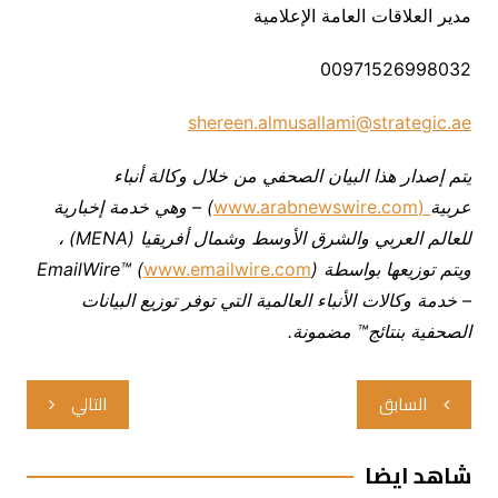
مدير العلاقات العامة الإعلامية
00971526998032
shereen.almusallami@strategic.ae
يتم إصدار هذا البيان الصحفي من خلال وكالة أنباء
عربية
(www.arabnewswire.com
) –
وهي خدمة إخبارية
للعالم العربي والشرق الأوسط وشمال أفريقيا
(MENA)
،
ويتم توزيعها بواسطة
)
www.emailwire.com
EmailWire™ (
–
خدمة وكالات الأنباء العالمية التي توفر توزيع البيانات
الصحفية بنتائج™ مضمونة.
تصفّح
السابق
التالي
المقالات
شاهد ايضا