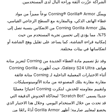
الشراكة عزّزت الثقة وراحة البال لدى المستخدمين.
ويمثّل Corning® Gorilla® Armor نوعاً مميزاً من مواد
غطاء الهاتف الذكي، وبالمقارنة مع السطح الزجاجي القياسي،
يقلل Corning Gorilla Armor من الانعكاس بنسبة تصل إلى
75%، مما يؤدي إلى تحسين تجربة المستخدم من حيث
إمكانية قراءة الشاشة، كما يساعد على تقليل وهج الشاشة أو
انعكاساتها في بيئات مختلفة.
وقد تمّ تصميم مادة الغطاء الجديدة من Corning لتعزيز متانة
هواتف Galaxy S24 Ultra، حيث أظهرت Corning Gorilla
أثناء الاختبارات المعملية الداخلية لـ Corning متانة فائقة
مقارنة مقارنة بتلك المصنوعة من مادة الألومينوسيليكات.
ولتقييم مقاومته للخدش، ابتكرت Corning اختبارًا معمليًا
جديدًا يسمى “Scratch Bot” لمحاكاة الخدوش الدقيقة التي
قد تحدث من خلال الاستخدام اليومي. وخلال هذا الاختبار الذي
يخضع لمعايير صارمة؛ أظهر Gorilla Armor أداءً رائعًا من