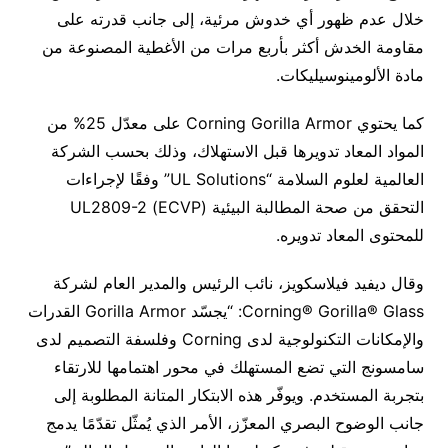
خلال عدم ظهور أي خدوش مرئية، إلى جانب قدرته على
مقاومة الخدش أكثر بأربع مرات من الأغطية المصنوعة من
مادة الألومينوسيليكات.
كما يحتوي Corning Gorilla Armor على معدّل 25% من
المواد المعاد تدويرها قبل الاستهلاك، وذلك بحسب الشركة
العالمية لعلوم السلامة “UL Solutions” وفقًا لإجراءات
التحقق من صحة المطالبة البيئية (ECVP) UL2809-2
للمحتوى المعاد تدويره.
وقال ديفيد فيلاسكويز، نائب الرئيس والمدير العام لشركة
Corning® Gorilla® Glass: “يجسّد Gorilla Armor القدرات
والإمكانات التكنولوجية لدى Corning وفلسفة التصميم لدى
سامسونج التي تضع المستهلك في محور اهتمامها للارتقاء
بتجربة المستخدم. ويوفّر هذه الابتكار المتانة المطلوبة إلى
جانب الوضوح البصري المعزّز، الأمر الذي يُمثّل تقدّمًا يدمج