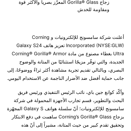
زجاج Gorilla® Glass المعزّز بصرياً والأكثر قوة
ومقاومة للخدش
أعلنت شركة سامسونج للإلكترونيات و Corning
Incorporated (NYSE:GLW) تعزيز هاتف Galaxy S24
Ultra بغطاء مصنوع من مادة Corning® Gorilla® Armor
الجديدة، والتي توفّر مزيجًا استثنائيًا من المتانة والوضوح
البصري، وبالتالي تقديم تجربة مشاهدة أكثر ثراءً ووضوحًا، إلى
جانب حماية أفضل ضد الأضرار الناجمة عن الاستخدام اليومي.
وأكّد كوانغ جين باي، نائب الرئيس التنفيذي ورئيس فريق
البحث والتطوير، قسم تجارب الأجهزة المحمولة في شركة
سامسونج للإلكترونيات؛ أنّ سلسلة هواتف Galaxy S المجهّزة
بزجاج Corning’s Gorilla® Glass ساهمت في دفع الابتكار
وتحقيق تقدم كبير من حيث المتانة، مشيراً إلى أنّ هذه