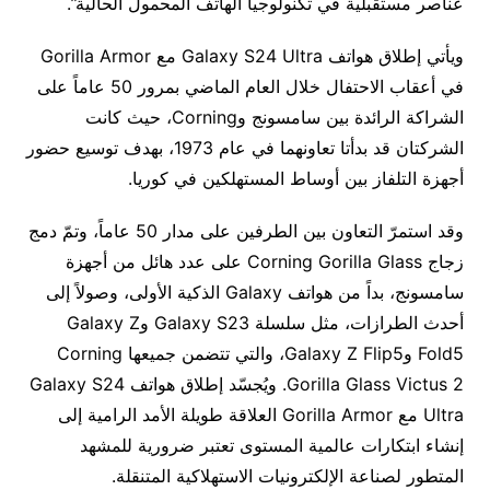
عناصر مستقبلية في تكنولوجيا الهاتف المحمول الحالية”.
ويأتي إطلاق هواتف Galaxy S24 Ultra مع Gorilla Armor
في أعقاب الاحتفال خلال العام الماضي بمرور 50 عاماً على
الشراكة الرائدة بين سامسونج وCorning، حيث كانت
الشركتان قد بدأتا تعاونهما في عام 1973، بهدف توسيع حضور
أجهزة التلفاز بين أوساط المستهلكين في كوريا.
وقد استمرّ التعاون بين الطرفين على مدار 50 عاماً، وتمّ دمج
زجاج Corning Gorilla Glass على عدد هائل من أجهزة
سامسونج، بداً من هواتف Galaxy الذكية الأولى، وصولاً إلى
أحدث الطرازات، مثل سلسلة Galaxy S23 وGalaxy Z
Fold5 وGalaxy Z Flip5، والتي تتضمن جميعها Corning
Gorilla Glass Victus 2. ويُجسّد إطلاق هواتف Galaxy S24
Ultra مع Gorilla Armor العلاقة طويلة الأمد الرامية إلى
إنشاء ابتكارات عالمية المستوى تعتبر ضرورية للمشهد
المتطور لصناعة الإلكترونيات الاستهلاكية المتنقلة.