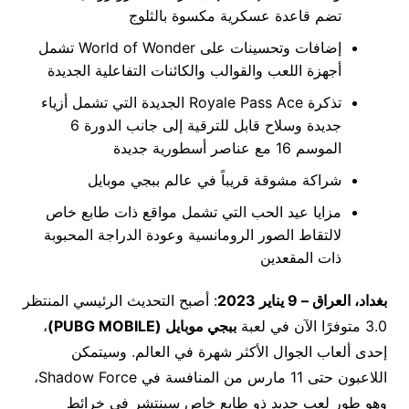
تضم قاعدة عسكرية مكسوة بالثلوج
إضافات وتحسينات على World of Wonder تشمل
أجهزة اللعب والقوالب والكائنات التفاعلية الجديدة
تذكرة Royale Pass Ace الجديدة التي تشمل أزياء
جديدة وسلاح قابل للترقية إلى جانب الدورة 6
الموسم 16 مع عناصر أسطورية جديدة
شراكة مشوقة قريباً في عالم ببجي موبايل
مزايا عيد الحب التي تشمل مواقع ذات طابع خاص
لالتقاط الصور الرومانسية وعودة الدراجة المحبوبة
ذات المقعدين
بغداد، العراق – 9 يناير 2023
: أصبح التحديث الرئيسي المنتظر
3.0 متوفرًا الآن في لعبة
ببجي موبايل (
PUBG MOBILE
)
،
إحدى ألعاب الجوال الأكثر شهرة في العالم. وسيتمكن
اللاعبون حتى 11 مارس من المنافسة في Shadow Force،
وهو طور لعب جديد ذو طابع خاص سينتشر في خرائط