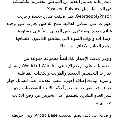
تمت إعادة تصميم العديد من المناطق الحضرية الكلاسيكية
في الخرائط، مثل Yasnaya Polyana و
PrisonوGeorgopol. كما أضيفت مباني جديدة وأجريت
تغييرات على المباني الحالية، لمنح اللاعبين تجارب عبور وجمع
غنائم جديدة. وستحتوي بعض المباني أيضاً على مستودعات
الإمدادات وأبواب التمويه التي يستطيع اللاعبون اكتشافها
وجمع الغنائم الإضافية من خلالها.
ويوفر تحديث الإصدار 3.0 أيضاً مجموعة متنوعة من
التحسينات على الوضع الإبداعي World of Wonder، وتشمل
خيارات التخصيص الجديدة والقوالب والكائنات التفاعلية
والمزيد. وتمت إضافة أجهزة اللعب الجديدة أيضاً، لتشمل جهاز
عرض افتراضي يعرض صوراً ثلاثية الأبعاد للشخصيات وجهاز
نشر العدو البشري لتصميم أعداء بشريين في وضع اللاعب
ضد البيئة.
وإضافةً إلى ذلك، يضم التحديث Arctic Base، وهي خريطة