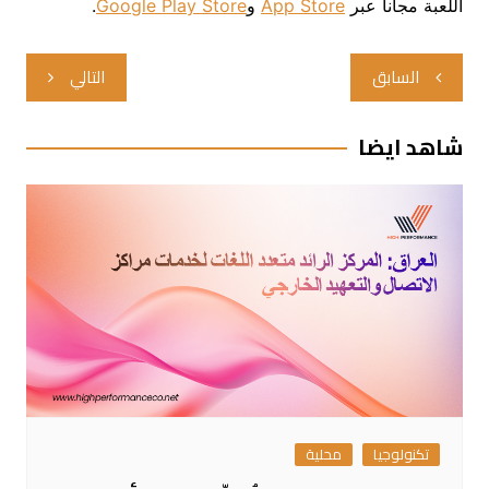
اللعبة مجاناً عبر
App Store
و
Google Play Store
.
تصفّح
السابق
التالي
المقالات
شاهد ايضا
تكنولوجيا
محلية