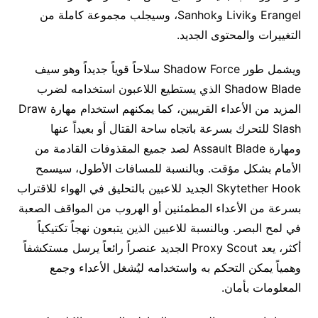
Erangel وLivik وSanhok، وسيجلب مجموعة كاملة من
التغييرات والمحتوى الجديد.
ويشمل طور Shadow Force سلاحاً قوياً جديداً وهو سيف
Shadow Blade الذي يستطيع اللاعبون استخدامه لضرب
المزيد من الأعداء القريبين، كما يمكنهم استخدام مهارة Draw
Slash للتحرك بسرعة باتجاه ساحة القتال أو بعيداً عنها
ومهارة Assault Blade لصد جميع المقذوفات القادمة من
الأمام بشكل مؤقت. وبالنسبة للمسافات الأطول، سيسمح
Skytether Hook الجديد للاعبين بالتحليق في الهواء للاقتراب
بسرعة من الأعداء المطمئنين أو الهروب من المواقف الصعبة
في لمح البصر. وبالنسبة للاعبين الذين يتبعون نهجاً تكتيكياً
أكثر، يعد Proxy Scout الجديد عنصراً رائعاً يرسل مستكشفاً
وهمياً يمكن التحكم به واستخدامه ليُشغل الأعداء وجمع
المعلومات بأمان.