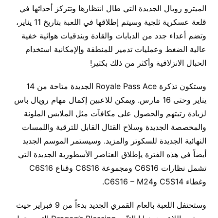
الميترو رويال الجديدة التي طال انتظارها وتتركز أحداثها في
قلعة عسكرية ثلجية وسيتم إطلاقها في اللعبة بتاريخ 11 يناير،
وتضم أعداء جدد من الدبابات والقادة وبندقيات هوائية خفية
عالية الضغط وعمليات تدمير للمنطقة وإلإمكانية استخدام
الحبال الانزلاقية وأكثر من ذلك بكثير!
وستكون تذكرة Royale Pass Ace الجديدة متاحة من 14
يناير وحتى 16 مارس. ويمكن للاعبين إكمال مهام رويال باس
لزيادة رتبتهم والحصول على مكافآت مثل الملابس الملونة
والمخصصة الجديدة وسلاح القتال القابل للترقية واللمسات
النهائية الجديدة للسكوتر والمزيد. وسيستمر الموسم الجديد
أيضاً في هذه الفترة يإطلاق العناصر الأسطورية الجديدة التي
تشمل نظارات C6S16 ومجموعة C6S16 وقناع C6S16
وغطاء C5S14 وC6S16 – M24.
وستحتفل اللعبة بالعام القمري الجديد بدءاً من 9 فبراير حيث