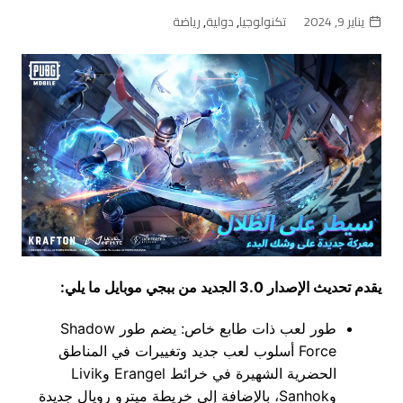
يناير 9, 2024
تكنولوجيا
,
دولية
,
رياضة
يقدم تحديث الإصدار 3.0 الجديد من ببجي موبايل ما يلي:
طور لعب ذات طابع خاص: يضم طور Shadow
Force أسلوب لعب جديد وتغييرات في المناطق
الحضرية الشهيرة في خرائط Erangel وLivik
وSanhok، بالإضافة إلى خريطة ميترو رويال جديدة