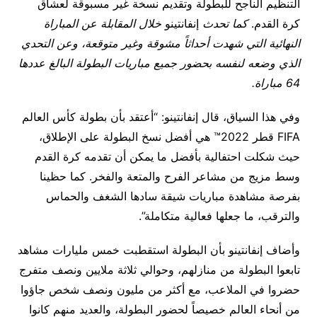
التنظيم الناجح للبطولة وتقديم نسخة غير مسبوقة لعشاق
كرة القدم.
كما تحدث
إنفانتينو
خلال المقابلة عن المباراة
النهائية التي شهدت أحداثاً مشوقة وغير متوقعة، وعن التحدي
الذي وضعه لنفسه بحضور جميع مباريات البطولة البالغ عددها
64 مباراة.
وفي هذا السياق، قال إنفانتينو: “أعتقد بأن بطولة كأس العالم
FIFA قطر 2022™ هي أفضل نسخ البطولة على الإطلاق،
حيث شكلت احتفالية بأفضل ما يمكن أن تقدمه كرة القدم
وسط مزيج من مشاعر الفرح والمتعة والفخر. كما حظينا
بفرصة مشاهدة مباريات شيقة سادها الشغف والحماس
والترقب، ما جعلها فعالية متكاملة”.
وأضاف إنفانتينو بأن البطولة استقطبت خمس مليارات مشاهد
تابعوا البطولة من منازلهم، وحوالي ثلاثة ملايين ونصف متفرج
حضروا في الملاعب، مع أكثر من مليون ونصف شخص جاؤوا
من أنحاء العالم خصيصاً لحضور البطولة، والعديد منهم كانوا