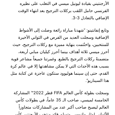
الأرجنتيني بقيادة ليونيل ميسي في التغلب على نظيره
الفرنسي حامل اللقب بركلات الترجيح بعد انتهاء الوقت
الإضافي بالتعادل 3-3.
وتابع إنفانتينو: “شهدنا مباراة رائعة وصلت إلى الأشواط
الإضافية وسجلت العديد من الفرص في الثواني الأخيرة
للمنتخبين، واختُتمت بنهاية مميزة مع ركلات الترجيح، حيث
أحرز ميسي ثلاثة أهداف بينما أحرز كيليان مبابي أربعة،
متضمنةً ركلات الترجيح بالطبع. وغمرتنا جميعاً مشاعر قوية
بسبب هذه الأحداث التي لا يمكن مشاهدتها إلا في عالم كرة
القدم، حتى إن سينما هوليوود ستكون عاجزة عن كتابة مثل
هذا السيناريو”.
وسجلت بطولة كأس العالم FIFA قطر 2022™ المشاركة
الخامسة لميسي، صاحب الـ 35 عاماً، في بطولات كأس
العالم ليصبح صاحب أكبر عدد من المشاركات متجاوزاً
الألماني لوثار ماتيوس. وتسلم قائد منتخب الأرجنتين كأس