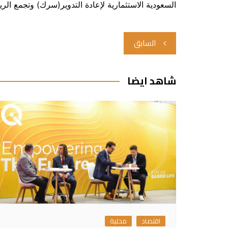
السعودية الاستثمارية لإعادة التدوير(سرك) وتجمع الر
تصفّح
السابق
المقالات
شاهد ايضا
اقتصاد
محلية