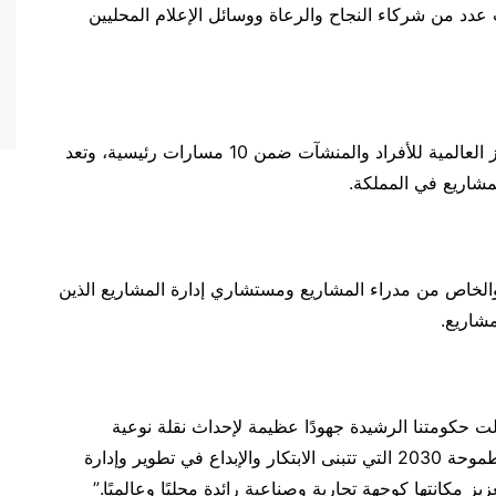
ب عدد من شركاء النجاح والرعاة ووسائل الإعلام المحليين
كما شهدت القمة تكريم 30 فائزًا بجوائز مشاريع التميز العالمية للأفراد والمنشآت ضمن 10 مسارات رئيسية، وتعد
لمشاريع في المملكة.
خاص من مدراء المشاريع ومستشاري إدارة المشاريع الذين
شاريع.
لت حكومتنا الرشيدة جهودًا عظيمة لإحداث نقلة نوعية
وحضارية في كافة المجالات، وذلك من خلال رؤيتنا الطموحة 2030 التي تتبنى الابتكار والإبداع في تطوير وإدارة
 مكانتها كوجهة تجارية وصناعية رائدة محليًا وعالميًا.”