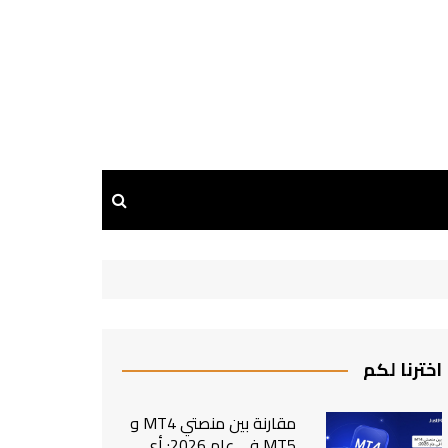
اخترنا لكم
مقارنة بين منصتي MT4 و
MT5 في عام 2026: أي