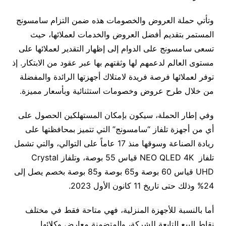
وتأتي حملة العروض والخصومات هذه ضمن التزام سامسونج
المستمر بتقديم أفضل العروض والخدمات لعملائها، حيث
تسعى سامسونج على الدوام إلى إظهار التقدير لعملائها على
مستوى العالم لدعمهم لها وثقتهم بها عبر عقود من الابتكار. إذ
توفر لعملائها فرصة فريدة لامتلاك أجهزتها الرائدة والمفضلة
من خلال طرح عروض وخصومات استثنائية وبأسعار مميزة.
وفي إطار الحملة، سيكون بإمكان المستهلكين الحصول على
أي من أجهزة تلفاز “سامسونج” التي تتميز بمحافظتها على
ريادة الصناعة وسوقها منذ 17 عاماً على التوالي، والتي تشمل
تلفاز NEO QLED 4K قياس 55 بوصة، وتلفاز Crystal
UHD قياس 60 بوصة و65 بوصة و85 بوصة بخصم يصل إلى
24% وذلك حتى تاريخ 11 كانون الأول 2023.
أما بالنسبة للأجهزة المنزلية، فهي متاحة فقط في مختلف
نقاط البيع التابعة للشركة، والمتضمنة معارض وكلائها