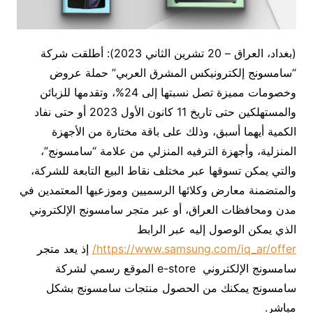
(بغداد، العراق – 20 تشرين الثاني 2023): أطلقت شركة
“سامسونج إلكترونيكس المشرق العربي” حملة عروض
وخصومات مميزة تصل نسبتها إلى 24%، وتقدمها للزبائن
والمستهلكين حتى تاريخ 11 كانون الأول 2023 أو حتى نفاد
الكمية أيهما أسبق، وذلك على باقة مختارة من الأجهزة
المنزلية، وأجهزة الترفيه المنزلي من علامة “سامسونج”،
والتي يمكن تسوقها عبر مختلف نقاط البيع التابعة للشركة،
والمتضمنة معارض وكلائها الرسميين وموزعيها المعتمدين في
مدن ومحافظات العراق، أو عبر متجر سامسونج الإلكتروني
الذي يمكن الوصول إليه عبر الرابط
https://www.samsung.com/iq_ar/offer/
إذ يعد متجر
سامسونج الإلكتروني e-store الموقع رسمي لشركة
سامسونج يمكنك من الحصول منتجات سامسونج بشكل
مباشر.