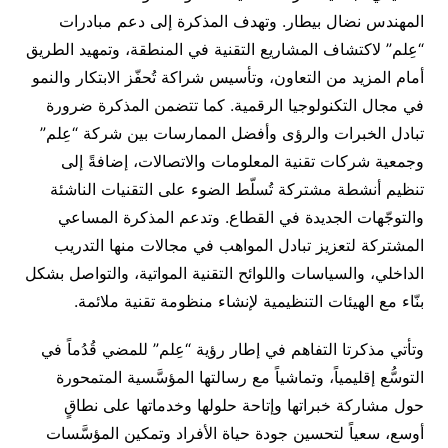
المهندس نضال بيطار. وتهدف المذكرة إلى دعم مبادرات
“عِلم” لاكتشاف المشاريع التقنية في المنطقة، وتمهيد الطريق
أمام المزيد من التعاون، وتأسيس شراكة تُحفّز الابتكار والنمو
في مجال التكنولوجيا الرقمية. كما تتضمن المذكرة ضرورة
تبادل الخبرات والرؤى وأفضل الممارسات بين شركة “عِلم”
وجمعية شركات تقنية المعلومات والاتصالات، إضافةً إلى
تنظيم أنشطة مشتركة تُسلّط الضوء على التقنيات الناشئة
والتوجّهات الجديدة في القطاع. وتدعم المذكرة المساعي
المشتركة لتعزيز تبادل المواهب في مجالات منها التدريب
الداخلي، والسياسات واللوائح التقنية المواتية، والتواصل بشكل
بنّاء مع الهيئات التنظيمية لإنشاء منظومة تقنية ملائمة.
وتأتي مذكرتا التفاهم في إطار رؤية “عِلم” للمضي قُدُماً في
التوسُّع إقليمياً، وتماشياً مع رسالتها المؤسَّسية المتمحورة
حول مشاركة خبراتها وإتاحة حلولها وخدماتها على نطاقٍ
أوسع، سعياً لتحسين جودة حياة الأفراد وتمكين المؤسَّسات