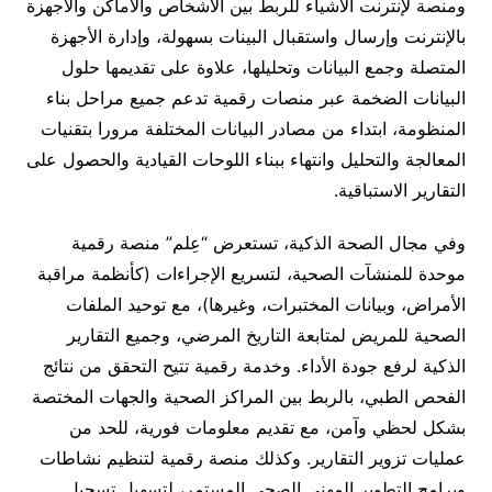
ومنصة لإنترنت الأشياء للربط بين الأشخاص والأماكن والأجهزة
بالإنترنت وإرسال واستقبال البينات بسهولة، وإدارة الأجهزة
المتصلة وجمع البيانات وتحليلها، علاوة على تقديمها حلول
البيانات الضخمة عبر منصات رقمية تدعم جميع مراحل بناء
المنظومة، ابتداء من مصادر البيانات المختلفة مرورا بتقنيات
المعالجة والتحليل وانتهاء ببناء اللوحات القيادية والحصول على
التقارير الاستباقية.
وفي مجال الصحة الذكية، تستعرض “عِلم” منصة رقمية
موحدة للمنشآت الصحية، لتسريع الإجراءات (كأنظمة مراقبة
الأمراض، وبيانات المختبرات، وغيرها)، مع توحيد الملفات
الصحية للمريض لمتابعة التاريخ المرضي، وجميع التقارير
الذكية لرفع جودة الأداء. وخدمة رقمية تتيح التحقق من نتائج
الفحص الطبي، بالربط بين المراكز الصحية والجهات المختصة
بشكل لحظي وآمن، مع تقديم معلومات فورية، للحد من
عمليات تزوير التقارير. وكذلك منصة رقمية لتنظيم نشاطات
وبرامج التطوير المهني الصحي المستمر، لتسهيل تسجيل