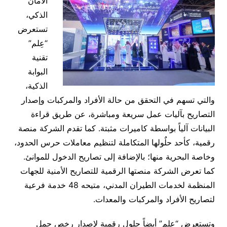
الأمان
الذكي،
تستعرض
“عِلم”
تقنية
البوابة
الذكية،
والتي تسهم في التحقق من حالة الأفراد والمركبات وإصدار
التصاريح بآليات عمل سريعة ومباشرة، عن طريق قراءة
البيانات آلياً بواسطة كاميرات مثبتة. كما تقدم الشركة منصة
رقمية، كأحد حلٌولها المتكاملة لتنظيم معاملات حرس الحدود،
وخاصة البحرية منها؛ بالإضافة إلى تصاريح الدخول للموانئ.
كما تعرض الشركة منصتها الرقمية للتصاريح الأمنية للجهات
المنظمة لخدمات الطيران المدني، متيحه 48 خدمة فرعية
لتصاريح الأفراد والمركبات والمعدات.
وتستعرض “عِلم” أيضاً حلول رقمية لإصدار رخص حمل