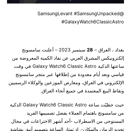
@SamsungLevant #SamsungUnpacked
#GalaxyWatch6ClassicAstro
بغداد ، العراق –
28
سبتمبر 2023 – أعلنت سامسونج
إلكترونيكس المشرق العربي عن نفاذ الكمية المعروضة من
ساعتها الذكية Galaxy Watch6 Classic Astro في وقت
قياسي وبعد أيام معدودة من إطلاقها عبر متجر سامسونج
الإلكتروني في العراق، ومعارض الموزعين والوكلاء الرسميين
ونقاط البيع المعتمدة في جميع أنحاء العراق.
حيث حظيّت ساعة Galaxy Watch6 Classic Astro الذكية
من سامسونج باهتمام العملاء بفضل تصميمها الفريد
المستوحى من الاسطرلاب -أحد أشهر الاختراعات في مجال
تحديد الزمان والمكان-. إذ تمتاز الساعة بتصميم أنيق بشاشة