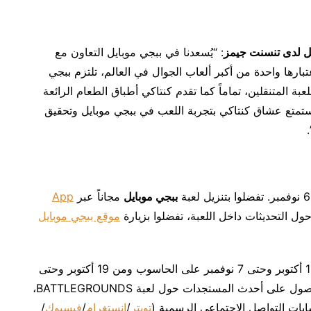
ل لدى تنسنت جيمز
: “يُسعدنا في ببجي موبايل التعاون مع
عتبارها واحدة من أكبر ألعاب الجوال في العالم، تلتزم ببجي
عبة المتنقلين، تماماً كما تقدم كنتاكي أطباق الطعام الرائعة
 يستمتع عشاق كنتاكي بتجربة اللعب في ببجي موبايل وتحقيق
ببجي موبايل
مجاناً عبر
App
ول التحديثات داخل اللعبة، تفضلوا بزيارة
موقع ببجي موبايل
فيما يتوفر تعاون كنتاكي وBATTLEGROUNDS من 11 أكتوبر وحتى 7 نوفمبر على الحاسوب ومن 19 أكتوبر وحتى
15 نوفمبر على أجهزة الألعاب الإلكترونية الأخرى. للحصول على أحدث المستجدات حول لعبة BATTLEGROUNDS،
بات التواصل الاجتماعي الرسمية (
تويتر
/
إنستغرام
/
فيسبوك
/