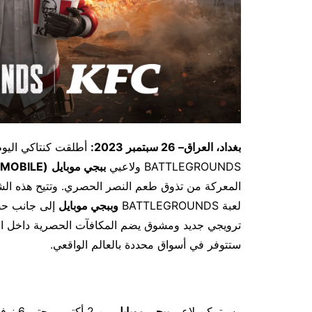
بغداد، العراق– 26 سبتمبر 2023:
أطلقت كنتاكي اليوم 
BATTLEGROUNDS ولاعبي
ببجي موبايل
(
 MOBILE
المعركة من تذوق طعم النصر الحصري. وتتيح هذه الشرا
لعبة BATTLEGROUNDS
وببجي موبايل
إلى جانب حص
ترويجي جديد ومشوق يضم المكافآت الحصرية داخل ال
ستتوفر في أسواق محددة بالعالم الواقعي.
وسيتمكن لاعبو
ببجي موبايل
من 2 