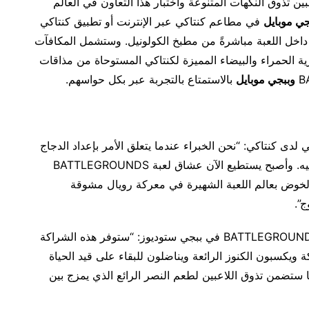
بين تذوق النكهات المتنوعة واختبار هذا التعاون في العالم
جي موبايل
في مطاعم كنتاكي عبر الإنترنت أو تطبيق كنتاكي
اخل اللعبة مباشرةً من مطبخ الكولونيل. وستشمل المكافآت
ية الحمراء والبيضاء المميزة لكنتاكي المستوحاة من مذاقات
وببجي موبايل
بالاستمتاع بالتجربة عبر بكل حواسهم.
 لدى كنتاكي: “نحن الخبراء عندما يتعلق الأمر بإعداد الدجاج
بح يستطيع الآن عشاق لعبة BATTLEGROUNDS
الخوض بعالم اللعبة الشهيرة في معركة رويال مشوقة
”.
ومن جانبه قال تايسوك جانغ، المنتج التنفيذي للعبة BATTLEGROUNDS في ببجي ستوديوز: “ستوفر هذه الشراكة
ويكسبون الكنوز الرائعة ويناضلون للبقاء على قيد الحياة
 ستضمن تذوق اللاعبين لطعم النصر الرائع الذي يمزج بين