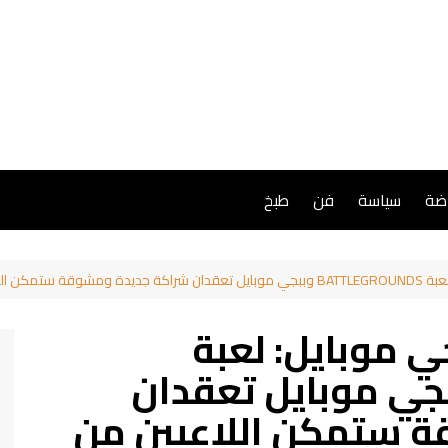
اضة
سياسة
فن
طبخ
ستمتاع بمذاق النصر
ي موبايل: لعبة
BATTLEGR وببجي موبايل تعقدان
 ستمكن اللاعبين من