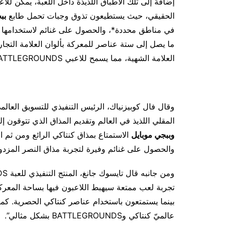
إضافةً إلى تلك الأطباق اللذيذة داخل اللعبة، يمكن للاع
الحقيقي، حيث يستطيعون تذوق وجبات تحمل طابع
بب
في مناطق محددة*، والحصول على غنائم لاستخدامها د
ما يصل إلى ستة عناصر للمعركة بألوان العلامة التجار
العلامة الشهية، مما يسمح للاعبي BATTLEGROUNDS
وقال فال كوبيزنياك، الرئيس التنفيذي للتسويق العالمي
المقلي اللذيذ في العالم وتقديم المذاق الذي تتوقون إليه. وأص
وببجي موبايل
الاستمتاع بمذاق كنتاكي الرائع ومن ثم 
والحصول على غنائم وفيرة لتجربة مذاق النصر المزدوج
تجربة لعب ممتعة سيهبط اللاعبون فيها بساحة المعركة 
بينما يستمتعون باستخدام عناصر كنتاكي الحصرية. كما
عالميّ كنتاكي وBATTLEGROUNDS بشكل مثالي”.