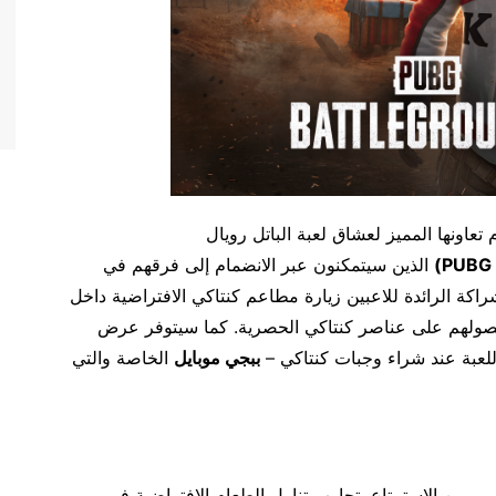
تعاونها المميز لعشاق لعبة الباتل رويال
PUBG
)
الذين سيتمكنون عبر الانضمام إلى فرقهم في
كة الرائدة للاعبين زيارة مطاعم كنتاكي الافتراضية داخل
ولهم على عناصر كنتاكي الحصرية. كما سيتوفر عرض
لعبة عند شراء وجبات كنتاكي –
ببجي موبايل
الخاصة والتي
أكتوبر وحتى 6 نوفمبر من الاستمتاع بتجارب تناول الطعام الافتراضية في