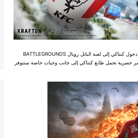
استعدوا لتجربة مذهلة من التشويق والمذاق الرائع مع دخول كنتاكي إلى لعبة الباتل رويال BATTLEGROUNDS
صر حصرية تحمل طابع كنتاكي إلى جانب وجبات خاصة ستتوفر