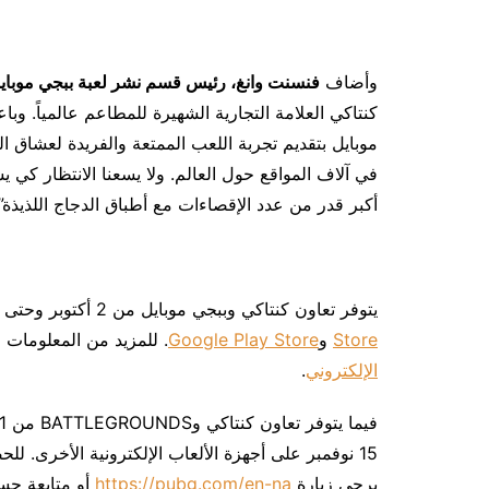
وأضاف
فنسنت وانغ، رئيس قسم نشر لعبة ببجي موباي
كنتاكي العلامة التجارية الشهيرة للمطاعم عالمياً. وبا
موبايل بتقديم تجربة اللعب الممتعة والفريدة لعشاق الل
في آلاف المواقع حول العالم. ولا يسعنا الانتظار كي
أكبر قدر من عدد الإقصاءات مع أطباق الدجاج اللذيذة”.
يتوفر تعاون كنتاكي وببجي موبايل من 2 أكتوبر وحتى 6 نوفمبر. تفضلوا بتنزيل لعبة
Store
و
Google Play Store
. للمزيد من المعلومات ح
الإلكتروني
.
يرجى زيارة
https://pubg.com/en-na
أو متابعة حسا