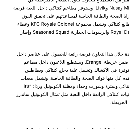
مطاعم كنتاكي رويال ضمن خرائط Erangel وMiramar وNusa وLivik. وستوفر مطاعم كنتاكي داخل اللعبة فرصة
زايا الصحة والطاقة الخاصة لمساعدتهم على تحقيق الفوز.
ويستطيع اللاعبون أيضاً استخدام العناصر التي تحمل طابع كنتاكي وتشمل مجموعة KFC Royale Colonel وغطاء
ومجموعة بطل Champ Cover وسترة ومظلة Royal Delight والرسومات الجدارية Seasoned Squad وإطار
BATTLEGROUND ولفترة محدودة خلال هذا التعاون فرصة رائعة للحصول على عناصر داخل
اللعبة تحمل طابع كنتاكي واستكشاف مطاعم كنتاكي ضمن خريطة Erangel. ويستطيع اللاعبون داخل مطاعم
متوفرة في الأكشاك وتشمل علبة دجاج كنتاكي وبطاطس
قدم كل منها فوائد الصحة والطاقة الخاصة. وتشمل معدات
اللعبة والانتصارات والملحقات قبعة الكولونيل بطابع كنتاكي وسترة وشورت وحذاء ومظلة الكولونيل ورذاذ “It’s
ون أيضاً بمرئيات كنتاكي الرائعة داخل اللعبة مثل تمثال الكولونيل ساندرز
 الخريطة.