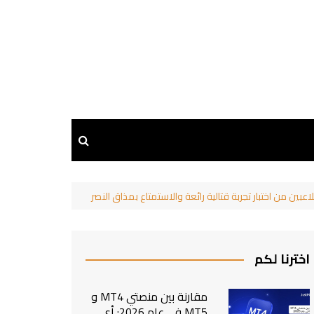
اخترنا لكم
مقارنة بين منصتي MT4 و
MT5 في عام 2026: أي