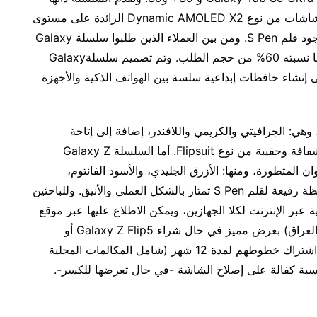
تجربة كمبيوتر لوحي فريدة من نوعها بفضل تزويدها بشاشات من نوع Dynamic AMOLED X2 الرائدة على مستوى
الصناعة، وتصنيف IP68 عبر جميع الطرز الثلاثة مع وجود قلم S Pen. ومن بين العملاء الذين طلبوا سلسلة Galaxy
Tab S9 مسبقًا، استحوذ الجهاز Tab S9 Ultra على ما نسبته 60% من حجم الطلب. وتم تصميم سلسلةGalaxy
ساعد على إنشاء حافظات إبداعية سلسة بين الهواتف الذكية والأجهزة
ة من الطبيعة، وهي: الجرافيتي والكريمي واللافندر، إضافة إلى إتاحة
مجموعة من الملحقات، بما في ذلك حقيبة الأدوات الشفافة وحقيبة من نوع Flipsuit. أما السلسلة Galaxy Z
ان المتطورة، ومنها: الأزرق الجليدي، والأسود الفانتوم،
والكريم، مع تزويدها بملحقات جديدة، بما في ذلك حافظة رفيعة لقلم S Pen تمتاز بالشكل العملي والأنيق. وللباحثين
بر الإنترنت لكلا الجهازين، ويمكن الاطلاع عليها عبر موقع
هذا وسيحظى مشتركو زين(العراق) بعرض مميز في حال شراء Galaxy Z Flip5 أو
Galaxy Z Fold5 سعة 256 جيجابايت، يتضمن تجديد اشتراك خطوطهم لمدة 12 شهر (شامل المكالمات المحلية
ب نسبة كفالة على إصلاح الشاشة -في حال تعرضها للكسر-.