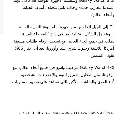
الهواتف Galaxy Z Flip5 و5 Z Fold وسلسلة الساعات Galaxy Watch 6 وسلسلة الأجهزة اللوحية Tab S9، فإننا
لائنا بتجارب جديدة وجذابة تلبي مختلف أنماط الحياة.
حاء العالم”.
وتنتمي السلسلتان Galaxy Z Flip5 و Galaxy Z Fold5 إلى الجيل الخامس من أجهزة سامسونج الثورية القابلة
عوامل الشكل المثالية، بما في ذلك “المفصلة المرنة”
الطلب في جميع أنحاء العالم، مع تسجيل أرقام طلبات مسبقة
حطمت الأرقام القياسية في العديد من الأسواق، مثل أمريكا اللاتينية وجنوب شرق آسيا وأوروبا، بعد أن اختار 65%
كما وقد حظيت الساعتان Galaxy Watch6 و Galaxy Watch6 Classic بترحيب واسع في جميع أنحاء العالم، مع
توفرها، مثل التحليل العميق للنوم والإحصاءات الشخصية
الأداء القوي والشاشات الأكبر التي تساعد على تحقيق مستويات
وتتوفر سلسلة Galaxy Tab S9 بثلاثة طرازات، وهي: Galaxy Tab S9 Ultra و S9+ وS9. وتقدم السلسلة ذاتها