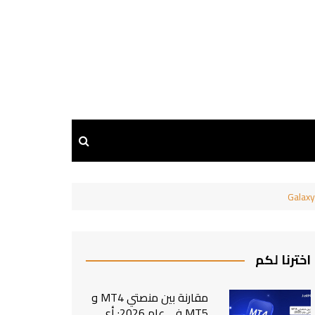
اخترنا لكم
مقارنة بين منصتي MT4 و
MT5 في عام 2026: أي