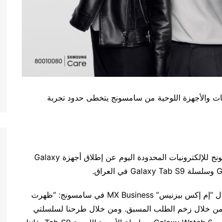
عات والأجهزة اللوحية من سامسونج يتخطى حدود تجربة
سبتمبر 2023: أعلنت شركة سامسونج للإلكترونيات المحدودة اليوم عن إطلاق أجهزة Galaxy
وقال تي إم روه، الرئيس والمدير التنفيذي لوحدة أعمال “إم إكس بيزنيس” MX Business في سامسونج: “ظهرت
دمين الأوائل لأجهزة Galaxy الجديدة من خلال زخم الطلب المسبق. ومن خلال طرحنا لسلسلتي