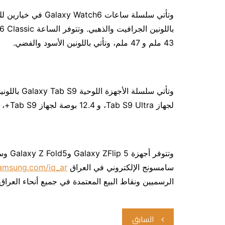
43 ملم و 47 ملم، وتأتي باللونين الأسود والفضي.
لجهاز Tab S9 Ultra، و 12.4 بوصة لجهاز Tab S9+، و 11 بوصة لجهاز Tab S9.
سامسونج الإلكتروني في العراق
amsung.com/iq_ar/
الرسميين ونقاط البيع المعتمدة في جميع أنحاء العراق.
تصفّح
السابق