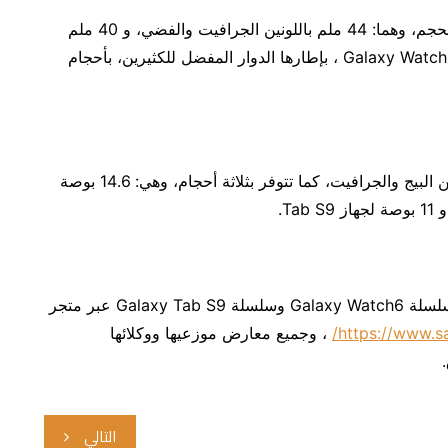
وتأتي سلسلة ساعات Galaxy Watch6 في خيارين للحجم، وهما: 44 ملم باللونين الجرافيت والفضي، و 40 ملم
باللونين الجرافيت والذهبي. وتتوفر الساعة Galaxy Watch6 Classic ، بإطارها الدوار المفضل للكثيرين، بأحجام
وتأتي سلسلة الأجهزة اللوحية Galaxy Tab S9 باللونين البيج والجرافيت، كما تتوفر بثلاثة أحجام، وهي: 14.6 بوصة
وتتوفر أجهزة Galaxy ZFlip 5 وGalaxy Z Fold5 وسلسلة Galaxy Watch6 وسلسلة Galaxy Tab S9 عبر متجر
https://www.s
، وجميع معارض موزعيها ووكلائها
التالي