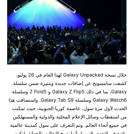
خلال نسخة Galaxy Unpacked لهذا العام في 26 يوليو،
كشفت سامسونج عن إضافات جديدة ومثيرة ضمن سلسلة
Galaxy، بما في ذلك Galaxy Z Flip5 و Z Fold5 وسلسلة
Galaxy Watch6 وسلسلة Galaxy Tab S9. واستضافت هذا
الحدث لأول مرة سول، عاصمة كوريا الجنوبية، حيث تمكنت
من استقطاب وسائل الإعلام المحلية والدولية والمستهلكين
في جميع أنحاء العالم. وتم التعرف على سول كمدينة عالمية
رائدة في التقدم، لاسيما وأنها تدمج التقاليد والحداثة، لتكون