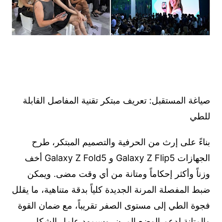
صياغة المستقبل: تعريف مبتكر تقنية المفاصل القابلة
للطي
بناءً على إرث من الحرفية والتصميم المبتكر، طرح
الجهازات Galaxy Z Flip5 و Galaxy Z Fold5 أخف
وزناً وأكثر إحكاماً ومتانة من أي وقت مضى. ويمكن
ضبط المفصلة المرنة الجديدة كلياً بدقة متناهية، ما يقلل
فجوة الطي إلى مستوى الصفر تقريباً، مع ضمان القوة
والمتانة لدعم الوضع المرن. وسيمهد عامل الشكل