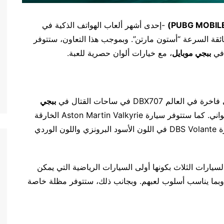
PUBG MOBIL
)
-إحدى أشهر ألعاب الهواتف الذكية في
ائقة السرعة “أستون مارتن”. وبموجب هذا التعاون، ستتوفر
 في
ببجي موبايل
، مع خيارات ألوان حصرية للعبة.
DBX في ساحات القتال في
ببجي
، مع توفرها باللون الأزرق النجمي والنيون الأرجواني. كما ستتوفر سيارة Aston Martin Valkyrie الخارقة
بلون الألماس الساطع واللون الأخضر. هذا بجانب سيارة DBS Volante في اللون الأسود البرونزي واللون الوردي
Aston Martin DBS Volant من بين السيارات الثلاث بكونها أولى السيارات الرياضية التي يمكن
بما يناسب أسلوب لعبهم. وبجانب ذلك، ستتوفر مظلة خاصة