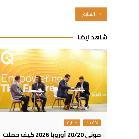
تصفّح
السابق
المقالات
شاهد ايضا
اقتصاد
محلية
موني 20/20 أوروبا 2026 كيف حملت