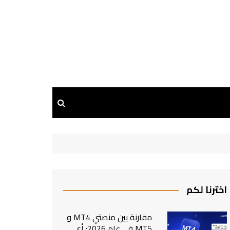
اخترنا لكم
مقارنة بين منصتي MT4 و
MT5 في عام 2026: أي