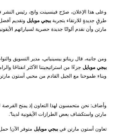
وعلى هذا الإعلان، صرّح فينسينت وانج، رئيس النشر 
طرقٍ جديدةٍ للارتقاء بتجربة
ببجي موبايل
وتقديم أفضل ا
مارتن وأن نقدم ألوانًا جديدة حصرية لسياراتهم الأيقونية
ومن جانبه، قال ريناتو بيسينياني، مدير التسويق والت
ببجي موبايل
جزءًا من استراتيجيتنا الأكثر انفتاحًا والر
وبناء طموحنا مع الجيل القادم من محبي أستون مارتن”
وأضاف: نحن متحمسون لهذا التعاون إذ يمنح الفرصة لم
مارتن واستكشاف بعض الطرازات الأيقونية لدينا”.
تعاون أستون مارتن في
ببجي موبايل
متوفر الآن! حمل 