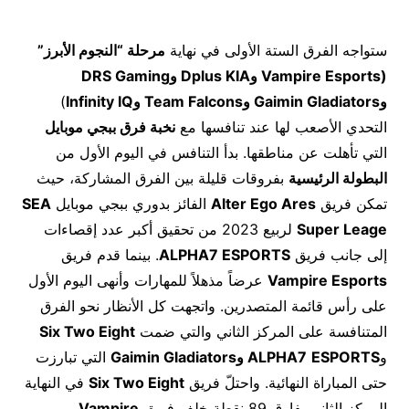
ستواجه الفرق الستة الأولى في نهاية
مرحلة “النجوم الأبرز”
(
Vampire Esports
و
Dplus KIA
و
DRS Gaming
و
Gaimin Gladiators
و
Team Falcons
و
Infinity IQ
)
التحدي الأصعب لها عند تنافسها مع
نخبة فرق ببجي موبايل
التي تأهلت عن مناطقها. بدأ التنافس في اليوم الأول من
البطولة الرئيسية
بفروقات قليلة بين الفرق المشاركة، حيث
تمكن فريق
Alter Ego Ares
الفائز بدوري ببجي موبايل
SEA
Super Leage
لربيع 2023 من تحقيق أكبر عدد إقصاءات
إلى جانب فريق
ALPHA7 ESPORTS
. بينما قدم فريق
Vampire Esports
عرضاً مذهلاً للمهارات وأنهى اليوم الأول
على رأس قائمة المتصدرين. واتجهت كل الأنظار نحو الفرق
المتنافسة على المركز الثاني والتي ضمت
Six Two Eight
و
ESPORTS
ALPHA7
و
Gaimin Gladiators
التي تبارزت
حتى المباراة النهائية. واحتلّ فريق
Six Two Eight
في النهاية
المركز الثاني بفارق 89 نقطة خلف فريق
Vampire