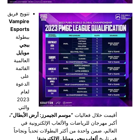
تتويج فريق
Vampire
Esports
ببطولة
ببجي
موبايل
العالمية
القائمة
على
الدعوة
لعام
2023
والتي
أقيمت خلال فعاليات
“موسم الجيمرز: أرض الأبطال”،
أكبر مهرجان للرياضات والألعاب الإلكترونية في
العالم، ضمن واحدة من أكثر البطولات تحدياً ونجاحاً
في تاريخ
ألعاب ببجي موبايل الإلكترونية
!