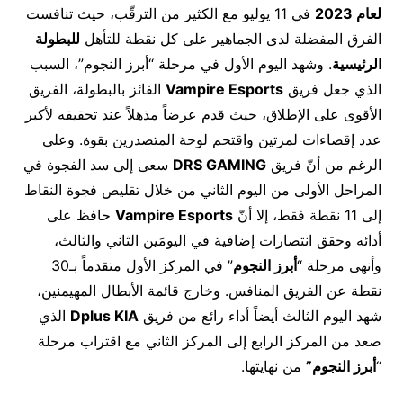
لعام 2023
في 11 يوليو مع الكثير من الترقّب، حيث تنافست
الفرق المفضلة لدى الجماهير على كل نقطة للتأهل
للبطولة
الرئيسية
. وشهد اليوم الأول في مرحلة “أبرز النجوم”، السبب
الذي جعل فريق
Vampire Esports
الفائز بالبطولة، الفريق
الأقوى على الإطلاق، حيث قدم عرضاً مذهلاً عند تحقيقه لأكبر
عدد إقصاءات لمرتين واقتحم لوحة المتصدرين بقوة. وعلى
الرغم من أنّ فريق
DRS GAMING
سعى إلى سد الفجوة في
المراحل الأولى من اليوم الثاني من خلال تقليص فجوة النقاط
إلى 11 نقطة فقط، إلا أنّ
Vampire Esports
حافظ على
أدائه وحقق انتصارات إضافية في اليومَين الثاني والثالث،
وأنهى مرحلة “
أبرز النجوم
” في المركز الأول متقدماً بـ30
نقطة عن الفريق المنافس. وخارج قائمة الأبطال المهيمنين،
شهد اليوم الثالث أيضاً أداء رائع من فريق
Dplus KIA
الذي
صعد من المركز الرابع إلى المركز الثاني مع اقتراب مرحلة
“
أبرز النجوم”
من نهايتها.