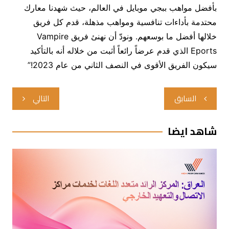
بأفضل مواهب ببجي موبايل في العالم، حيث شهدنا معارك
محتدمة بأداءات تنافسية ومواهب مذهلة، قدم كل فريق
خلالها أفضل ما بوسعهم. ونودّ أن نهنئ فريق Vampire
Eports الذي قدم عرضاً رائعاً أثبت من خلاله أنه بالتأكيد
سيكون الفريق الأقوى في النصف الثاني من عام 2023!”
تصفّح
السابق
التالي
المقالات
شاهد ايضا