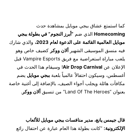
كما استمتع عشاق ببجي موبايل بمشاهدة حدث
Homecoming
الذي ضم
“أبرز النجوم” في بطولة ببجي
موبايل العالمية القائمة على الدعوة لعام 2023،
والذي شارك
فيه منسق الموسيقى الشهير
ألان ووكر
كضيف خاص وهو
يلعب مباراة استعراضية مع فريق Vampire Esports قبل
الإعلان عن
Air Drop Carnival
! وسيقام هذا الحدث في
أغسطس، وسيكون احتفالاً عالمياً بلعبة
ببجي موبايل
يضم
مكافآت هائلة ويجلب أجواء الصيف، بالإضافة إلى أغنية خاصة
بعنوان “Land Of The Heroes” من تنسيق
ألان ووكر
.
قال جيمس يانغ، مدير منافسات ببجي موبايل للألعاب
الإلكترونية:
“كانت بطولة هذا العام عبارة عن احتفال رائع