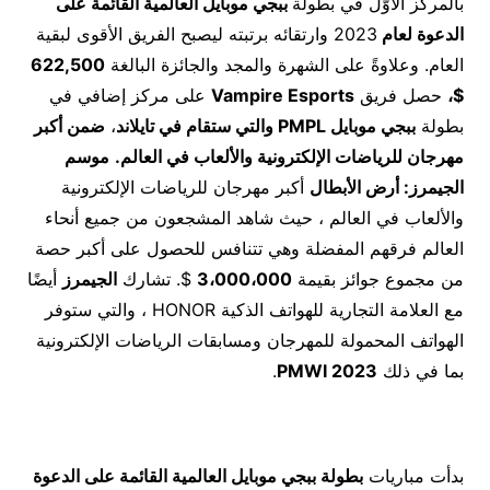
بالمركز الأوّل في بطولة
ببجي موبايل العالمية القائمة على
الدعوة لعام
2023 وارتقائه برتبته ليصبح الفريق الأقوى لبقية
العام. وعلاوةً على الشهرة والمجد والجائزة البالغة
622,500
$
،
حصل فريق
Vampire Esports
على مركز إضافي في
بطولة
ببجي موبايل
PMPL
والتي ستقام في تايلاند
،
ضمن أكبر
مهرجان للرياضات الإلكترونية والألعاب في العالم
.
موسم
الجيمرز: أرض الأبطال
أكبر مهرجان للرياضات الإلكترونية
والألعاب في العالم ، حيث شاهد المشجعون من جميع أنحاء
العالم فرقهم المفضلة وهي تتنافس للحصول على أكبر حصة
من مجموع جوائز بقيمة
3،000،000
$. تشارك
الجيمرز
أيضًا
مع العلامة التجارية للهواتف الذكية HONOR ، والتي ستوفر
الهواتف المحمولة للمهرجان ومسابقات الرياضات الإلكترونية
بما في ذلك
2023
PMWI
.
بدأت مباريات
بطولة ببجي موبايل العالمية القائمة على الدعوة