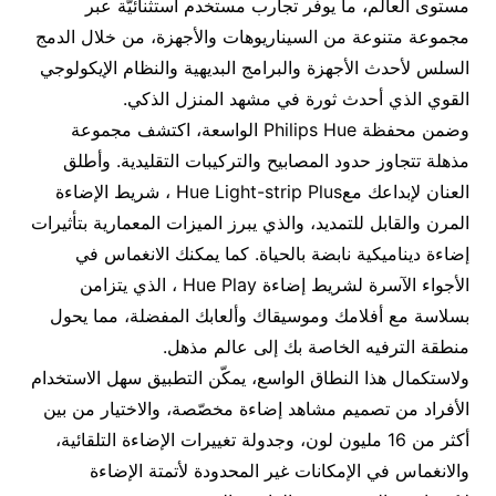
مستوى العالم، ما يوفر تجارب مستخدم استثنائيّة عبر
مجموعة متنوعة من السيناريوهات والأجهزة، من خلال الدمج
السلس لأحدث الأجهزة والبرامج البديهية والنظام الإيكولوجي
القوي الذي أحدث ثورة في مشهد المنزل الذكي.
وضمن محفظة Philips Hue الواسعة، اكتشف مجموعة
مذهلة تتجاوز حدود المصابيح والتركيبات التقليدية. وأطلق
العنان لإبداعك معHue Light-strip Plus ، شريط الإضاءة
المرن والقابل للتمديد، والذي يبرز الميزات المعمارية بتأثيرات
إضاءة ديناميكية نابضة بالحياة. كما يمكنك الانغماس في
الأجواء الآسرة لشريط إضاءة Hue Play ، الذي يتزامن
بسلاسة مع أفلامك وموسيقاك وألعابك المفضلة، مما يحول
منطقة الترفيه الخاصة بك إلى عالم مذهل.
ولاستكمال هذا النطاق الواسع، يمكّن التطبيق سهل الاستخدام
الأفراد من تصميم مشاهد إضاءة مخصّصة، والاختيار من بين
أكثر من 16 مليون لون، وجدولة تغييرات الإضاءة التلقائية،
والانغماس في الإمكانات غير المحدودة لأتمتة الإضاءة