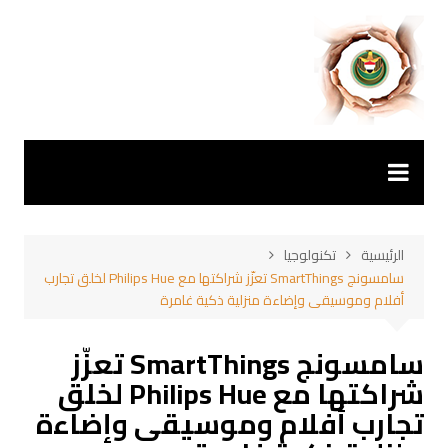
لتجاوز
لى
لمحتوى
الرئيسية
تكنولوجيا
سامسونج SmartThings تعزّز شراكتها مع Philips Hue لخلق تجارب
أفلام وموسيقى وإضاءة منزلية ذكية غامرة
سامسونج SmartThings تعزّز
شراكتها مع Philips Hue لخلق
تجارب أفلام وموسيقى وإضاءة