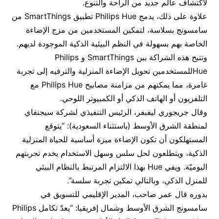
لاكتشاف عالم جديد من الراحة والتنوع.
علاوة على ذلك، يدمج Philips Hue تطبيق SmartThings من
سامسونج بسلاسة، لتمكين المستخدمين من مزج الإضاءة
الخاصة بهم بسهولة في النظم البيئية الذكية الموجودة لديهم.
وتتيح هذه الشراكة بين SmartThings و Philips
Hueللمستخدمين تحويل الإضاءة المنزلية والترفيه إلى تجربة
غامرة، مما يمكنهم من مزامنة مصابيح Philips Hue مع
التلفزيون أو الهاتف الذكي أو الكمبيوتر اللوحي.
وقال جريجوري ليفبفر، الرئيس التنفيذي لشركة سيجنفاي
لمنطقة الشرق الأوسط (باستثناء السعودية): “يتوقع
المستهلكون أن تكون الإضاءة ميزة أساسية للحياة المنزلية
الذكية، ويتطلعون لحل سلس وسهل الاستخدام يخدم تجربتهم
اليوميّة. ويفي Hue بهذا الالتزام المرتبط بالنظام البيئي
للمنزل الذكي، وبالتالي تمكين تجربة سلسة”.
بدوره قال عمر صاحب، المدير الإقليمي للتسويق في
سامسونج الشرق الأوسط وشمال إفريقيا: “يعدّ تكامل Philips