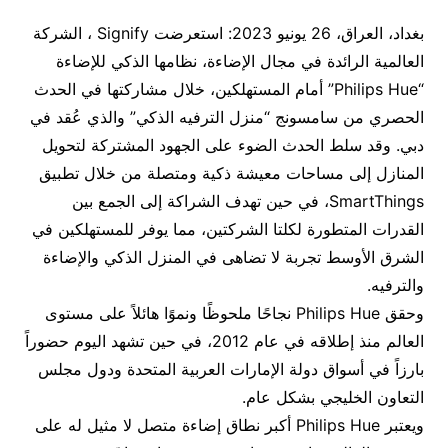
بغداد، العراق، 26 يونيو 2023: استعرضت Signify ، الشركة
العالمية الرائدة في مجال الإضاءة، نظامها الذكي للإضاءة
“Philips Hue” أمام المستهلكين، خلال مشاركتها في الحدث
الحصري من سامسونج “منزل الترفيه الذكي” والذي عُقد في
دبي. وقد سلط الحدث الضوء على الجهود المشتركة لتحويل
المنازل إلى مساحات معيشة ذكية ومتصلة من خلال تطبيق
SmartThings، في حين تهدف الشراكة إلى الجمع بين
القدرات المتطورة لكلتا الشركتين، مما يوفر للمستهلكين في
الشرق الأوسط تجربة لا تضاهى في المنزل الذكي والإضاءة
والترفيه.
وحقق Philips Hue نجاحًا ملحوظًا ونموًا هائلاً على مستوى
العالم منذ إطلاقه في عام 2012، في حين تشهد اليوم حضوراً
بارزاً في أسواق دولة الإمارات العربية المتحدة ودول مجلس
التعاون الخليجي بشكل عام.
ويعتبر Philips Hue أكبر نطاق إضاءة متصل لا مثيل له على