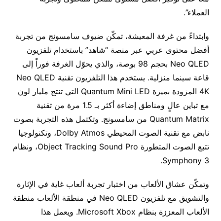
العملاء”.
وابتداءً من غرفة المعيشة، تمكّن ضيوف سامسونج من تجربة
أفضل محتوى عربي عبر منصة “شاهد” باستخدام تلفزيون
Neo QLED بحجم 98 بوصة، والذي يحوّل الغرفة فوراً إلى
قاعة سينما منزلية. يستخدم هذا التلفزيون تقنية Neo QLED
4K المزودة بميزة Quantum Mini LED التي تنتج مليار لون
مع تباين عالٍ ومناطق إضاءة أكثر بـ 1.5 مرة من تقنية
Quantum Matrix من سامسونج. وتكتمل هذه التجربة بصوت
نابض مع تقنية الصوت المحيطي Dolby Atmos، وتكنولوجيا
تتبع الصوت المتطورة Object Tracking Sound Pro، ونظام
Symphony 3.
وتمكّن عشاق الألعاب من اختبار تجربة ألعاب غاية في الإثارة
والتشويق مع تلفزيون Neo QLED في منطقة الألعاب منطقة
الألعاب المعززة بنظام Microsoft Xbox. ويعمل هذا