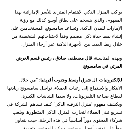
يواكب المنزل الذكي الاهتمام المتزايد للأسر الإماراتية بهذا
المفهوم، والذي ينسجم على نطاق أوسع كذلك مع رؤية
الإمارات للمدن الذكية. وتساعد سامسونج المستخدمين على
إنشاء نمط حياة ذكي مصمم وفقاً لاحتياجاتهم الشخصية من
خلال ربط العديد من الأجهزة الذكية عبر أرجاء المنزل.
وبهذه المناسبة
، قال مصطفى صادق ، رئيس قسم العرض
المرئي في سامسونج
للإلكترونيات
ال
شرق أوسط وجنوب أفريقيا
: “من خلال
الابتكار والاستماع إلى رغبات العملاء، تواصل سامسونج ريادتها
لقطاع صناعة التلفزيونات، ولا سيما الشاشات الكبيرة.
ويكشف مفهوم ’منزل الترفيه الذكي‘ كيف تساهم الشركة في
تسريع تبني العملاء لتجارب المنزل الذكي المتطورة. ويلعب
شركاء المحتوى دوراً أساسياً في هذه الرحلة، حيث نتعاون
معاً على توفير أفضل مستوى ممكن للمحتوى وتجربة