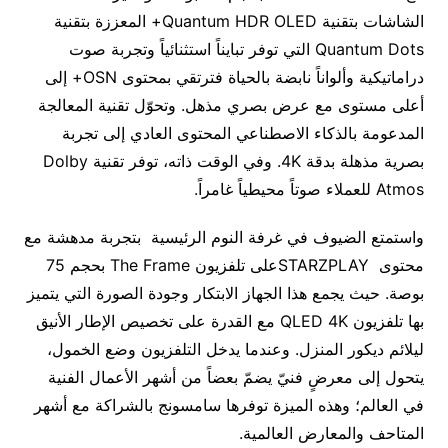
الشاشات بتقنية Quantum HDR OLED+ المعززة بتقنية
Quantum Dots التي توفر تبايناً استثنائياً وتجربة صوت
دراماتيكية وألواناً نابضة بالحياة فترتقي بمحتوى OSN+ إلى
أعلى مستوى مع عرض بصري مذهل. وتحوّل تقنية المعالجة
المدعومة بالذكاء الاصطناعي المحتوى العادي إلى تجربة
بصرية مذهلة بدقة 4K. وفي الوقت ذاته، توفر تقنية Dolby
Atmos للعملاء صوتاً محيطياً غامراً.
واستمتع الضيوف في غرفة النوم الرئيسية بتجربة مدهشة مع
محتوى STARZPLAYعلى تلفزيون The Frame بحجم 75
بوصة. حيث يجمع هذا الجهاز الابتكار وجودة الصورة التي يتميز
بها تلفزيون QLED 4K مع القدرة على تخصيص الإطار الأنيق
ليلائم ديكور المنزل. وعندما يدخل التلفزيون وضع الخمول،
يتحول إلى معرضٍ فنيّ يضمّ بعضاً من أشهر الأعمال الفنية
في العالم؛ وهذه الميزة توفرها سامسونج بالشراكة مع أشهر
المتاحف والمعارض العالمية.