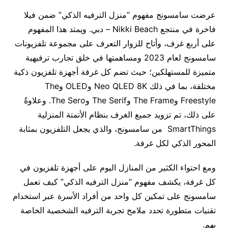
عرضت سامسونج مفهوم “منزل الترفيه الذكي” ضمن فيلا
فاخرة في منتجع Nikki Beach – دبي. ويمتد هذا المفهوم
على أربع غرف، وأتاح للزوار التعرف على مجموعة تلفزيونات
سامسونج لعام 2023 ومساهمتها في خلق تجارب ترفيهية
متميزة للمستهلكين؛ حيث تضم كل غرفة أجهزة تلفزيون ذكية
مختلفة، بما في ذلك Neo QLED 8K وOLED وThe
Freestyle وThe Frame وThe Serif وThe Sero. وعلاوةً
على ذلك، تم تزويد جميع الغرف بنظام الأتمتة المنزلية
SmartThings من سامسونج، والذي يجعل التلفزيون بمثابة
المحور الذكي لكل غرفة.
ومع احتواء الكثير من المنازل اليوم على أجهزة تلفزيون في
كل غرفة، يكشف مفهوم “منزل الترفيه الذكي” كيف تعمل
سامسونج على تمكين كل واحد من أفراد الأسرة عبر استخدام
تقنيات متطورة تحدد ملامح تجربة الترفيه الشخصية الخاصة
بهم.