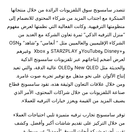
تتصدر سامسونج سوق التلفزيونات الرائدة من خلال منتجاتها
المبتكرة مع اجتذاب المزيد من شركاء المحتوى للانضمام إلى
منظومتها الترفيهية. وكانت الفعالية التي نظمتها لعرض مفهوم
“منزل الترفيه الذكي” ثمرة تعاون الشركة مع العديد من
الشركاء الإقليميين والعالميين مثل ” أنغامي” و”شاهد” وOSN
و+Disney وYouTubeو STARZPLAY و Xbox وغيرهم
لعرض أضخم إنتاجاتهم عبر تلفزيونات سامسونج الذكية
والحديثة مثل New QLED وOLED عالية الدقة، والتي تعيد
إنتاج الألوان على نحو مذهل مع توفير تجربة صوت غامرة.
ومن خلال علاقات التعاون الوثيقة هذه، تقود سامسونج قطاع
صناعة التلفزيونات من خلال شراكات المحتوى، الأمر الذي
يضيف المزيد من القيمة ويعزز خيارات الترفيه للعملاء.
توفر سامسونج تجارب ترفيه متميزة تلبي احتياجات العملاء
من خلال التركيز على تقديم شاشات أكبر وأفضل. وكشف
تقرير أجرته شركة أبحاث السوق “أومديا” عن سيطرة