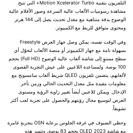
التلفزيون بتقنية Motion Xcelerator Turbo+ التي تتيح
مشاهدة رسوميات الألعاب عالية السرعة وصور الأفلام عالية
الوضوح بدقة متناهية مع معدل تحديث يصل إلى 144 هرتز
ومحتوى متوافق للربط مع الكمبيوتر.
وفي الوقت نفسه، يمكن وصل جهاز العرض Freestyle
بسهولة تامة مع جهاز الكمبيوتر أو منصة الألعاب لتحوّل أي
سطح مستوٍ إلى شاشة ألعاب عالية الوضوح (Full HD) بحجم
100 بوصة. ولمساعدة اللاعبين على عيش التجربة القصوى
لألعابهم، يتضمن تلفزيون QLED شريط ألعاب سامسونج مع
معلومات مفيدة مثل معدل التحديث الحالي وزمن تأخر
الإدخال. ويمكن للاعبين أيضاً تغيير زاوية الرؤية ومستوى
العرض لتوسيع مجال رؤيتهم والحصول على تجربة لعب أكثر
تشويقاً.
وحظي الضيوف في غرفة الجلوس برعاية OSN بتجربةٍ غامرة
مع شاشة 2023 OLED بحجم 83 بوصة، وتتميز هذه