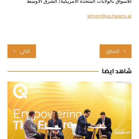
للأسواق بالولايات المتحدة الأمريكية/ الشرق الأوسط
simon@us.heaps.ai
تصفّح
السابق
التالي
المقالات
شاهد ايضا