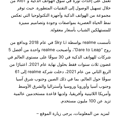
تعمل على إحداث ثورة في سوق الهواتف الذكية و AIoT من
خلال تسهيل الوصول إلى التقنيات المتطورة. حيث توفر
مجموعة من الهواتف الذكية وأجهزة التكنولوجيا التي تعكس
نمط الحياة العصرية بمواصفات وجودة وتصاميم مميزة
للمستهلكين الشباب بأسعار معقولة.
تأسست realme بواسطة Sky Li في عام 2018 وبدافع من
روح “Dare to Leap”، وأصبحت realme واحدة من أفضل 5
شركات للهواتف الذكية في 30 سوقًا على مستوى العالم في
غضون ثلاث سنوات فقط بحلول نهاية عام 2021. اعتبارًا من
الربع الثاني من عام 2021، دخلت شركة realme إلى 61
سوقًا حول العالم، بما في ذلك الصين وجنوب شرق آسيا
وجنوب آسيا وأوروبا وروسيا وأستراليا والشرق الأوسط
وأمريكا اللاتينية وأفريقيا، ولديها قاعدة مستخدمين عالمية
تزيد عن 100 مليون مستخدم.
لمزيد من المعلومات، يرجى زيارة الموقع –