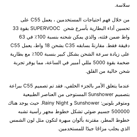
سلاسة.
من خلال فهم احتياجات المستخدمين ، يعمل C55 على
تحسين أداء البطارية بأسرع شحن SUPERVOOC بقوة 33
واط ضمن فئته، والذي يمكن شحنه بنسبة 100٪ في 63
دقيقة فقط. مقارنةً بسابقه C35 بشحن 18 واط، يعمل C55
على زيادة سرعة الشحن بشكل كبير بنسبة 100٪ مع بطارية
ضخمة بقوة 5000 مللي أمبير في الساعة، مما يوفر تجربة
شحن خالية من القلق.
عندما يتعلق الأمر بالجزء الخلفي، فقد تم تصميم C55 ببراعة
بتصميم Sunshower المستوحى من العناصر الطبيعية
ومتوفر بلونين: Sunshower و Rainy Night. حيث يوجد هناك
500000 جسيم ضوئي تشكل خطوط مجهر رأسية تشبه
خطوط المطر، مقترنة بألوان مبهرة لتكون مثل لون الشمس
الذي يجلب مزاجًا جيدًا للمستخدمين.