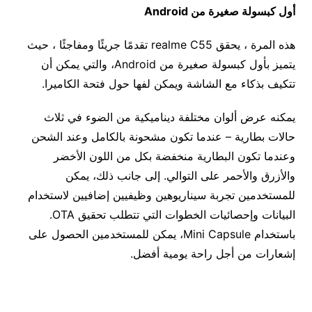
أول كبسولة صغيرة من Android
هذه المرة ، يحقق realme C55 تقدمًا جريئًا ومفاجئًا ، حيث
يتميز بأول كبسولة صغيرة من Android، والتي يمكن أن
تتكيف بذكاء مع الشاشة ويمكن لفها حول فتحة الكاميرا.
يمكنه عرض ألوان مختلفة ديناميكية من الضوء في ثلاث
حالات بطارية – عندما تكون مشحونة بالكامل وعند الشحن
وعندما تكون البطارية منخفضة بكل من اللون الأخضر
والأزرق والأحمر على التوالي. إلى جانب ذلك، يمكن
للمستخدمين تجربة سيناريوهين وظيفيين إضافيين لاستخدام
البيانات وإحصائيات الخطوات التي تتطلب تحقيق OTA.
باستخدام Mini Capsule، يمكن للمستخدمين الحصول على
إشعارات من أجل راحة يومية أفضل.