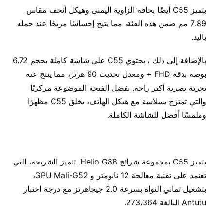
يتميز C55 أيضًا بحافة الزاوية اليمنى وهيكل أنحف مقاس
7.89 مم ضمن هذه الفئة، مما يتيح إحساسًا مريحًا عند حمله
باليد.
بالإضافة إلى ذلك ، يحتوي C55 على شاشة كاملة بحجم 6.72
بوصة بدقة FHD + ومعدل تحديث 90 هرتز، مما ينتج عنه
تجربة بصرية أكثر راحة. بفضل الفتحة الموضوعة مركزيًا
والتي تمتزج بسلاسة مع هيكل الهاتف، يخلق C55 مظهرًا
وملمسًا أفضل للشاشة الكاملة.
يتميز C55 بمجموعة شرائح Helio G88. تتميز الشريحة، التي
تعتمد على تقنية معالجة 12 نانومتر و GPU Mali-G52،
بتشغيل ثماني النواة بسرعة 2.0 جيجاهرتز مع درجة اختبار
Antutu البالغة 273،364.