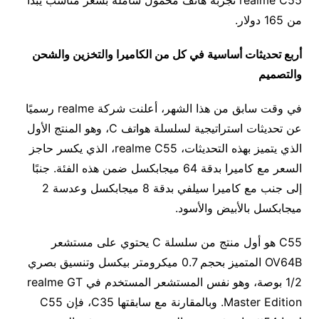
realme C55 تجربة هاتف محمول شاملة بسعر مناسب يبدأ
من 165 دولار.
أربع تحديثات أساسية في كل من الكاميرا والتخزين والشحن
والتصميم
في وقت سابق من هذا الشهر، أعلنت شركة realme رسميًا
عن تحديثات استراتيجية لسلسلة هواتف C، وهو المنتج الأول
الذي يتميز بهذه التحديثات، realme C55، الذي يكسر حاجز
السعر مع كاميرا بدقة 64 ميجابكسل ضمن هذه الفئة. جنبًا
إلى جنب مع كاميرا سيلفي بدقة 8 ميجابكسل وعدسة 2
ميجابكسل بالأبيض والأسود.
C55 هو أول منتج من سلسلة C يحتوي على مستشعر
OV64B المتميز بحجم 0.7 ميكرومتر بيكسل وتنسيق بصري
1/2 بوصة، وهو نفس المستشعر المستخدم في realme GT
Master Edition. وبالمقارنة مع سابقتها C35، فإن C55