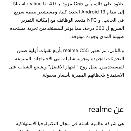
علاوة على ذلك، يأتي C55 مزودًا بـ realme UI 4.0 استنادًا
إلى نظام Android 13 الجديد كليا، ومستشعر بصمة سريع
في الجانب، و NFC متعدد الوظائف مع إمكانية التمرير
السريع ل 360 درجة، مما يوفر للمستخدمين تجربة مستخدم
طويلة المدى وجودة موثوقة.
وبالتالي، تم تجهيز realme C55 بأربع تقنيات أولية ضمن
التحديثات الجديدة وتجربة شاملة تلبي الاحتياجات المتنوعة
للمستخدمين. ينقل روح “الجهاز الأفضل” ويشجع الشباب على
الاستمتاع بلحظاتهم المميزة بأسعار معقولة.
عن
realme
هي شركة عالمية ناشئة في مجال التكنولوجيا الاستهلاكية