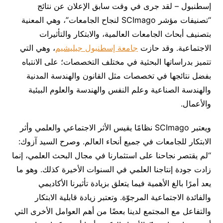
إسطنبول – لقد جرى في وقت سابق الإعلان عن نتائج
“تصنيفات مؤشر SCImago لنجاح الجامعات”، وهي المعنية
بتصنيف أبحاث الجامعات العالمية، والابتكار والتأثيرات
الاجتماعية. وقد حازت
جامعة إسطنبول جيليشيم
، وهي التي
تتميز بدراساتها البحثية في مختلف التخصصات؛ على الانتباه
بفضل نتائجها في تخصصات مثل القانون والهندسة المدنية
والهندسة الصناعية وعلم النفس والهندسة والعلوم البيئية
والأعمال.
ويعتبر SCImago نظامًا يقيس الأثر الاجتماعي والعلمي وأثر
الابتكار للجامعات في جميع أنحاء العالم. وصرح السيد آزوك:
“لم يقتصر نجاحنا على استثمارنا في مجال البحث العلمي، إنما
زادت جودة إنتاجنا العلمي في السنوات الأخيرة كذلك. وهو ما
يعد أمرًا بالغ الأهمية فيما يتعلق بزيادة تأثيرنا الأكاديمي
والفائدة الاجتماعية المرجوّة. وتعتبر زيادة قابلية الابتكار
والتفاعل مع المجتمع لدينا بعضًا من أهم العوامل الأخرى التي