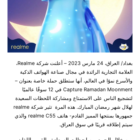
بغداد/ العراق، 24 مارس 2023 – أعلنت شركة Realme،
العلامة التجارية الرائدة في مجال صناعة الهواتف الذكية
والأسرع نموًا في العالم، أنها ستطلق حملة خاصة بعنوان –
Capture Ramadan Moonment في 12 سوقًا عالميًا
لتشجيع الناس على الاستمتاع ومشاركة اللحظات السعيدة
لهلال شهر رمضان المبارك. هذه المرة تثير شركة realme
جمهورها بمنتجها المميز القادم- هاتف realme C55 والذي
سيتم إطلاقه قريبًا في سوق العراق.
من خلال الجمع بين لحظات السعادة والقمر, اللذان