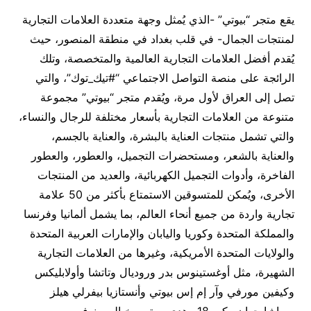
يقع متجر “بيوتي” -الذي يُمثل وجهة متعددة العلامات التجارية
لمنتجات الجمال- في قلب بغداد في منطقة المنصور، حيث
يُقدم أفضل العلامات التجارية العالمية والمتخصصة، وتلك
الرائجة على منصة التواصل الاجتماعي “#تيك_توك”، والتي
تصل إلى العراق لأول مرة، ويُقدم متجر “بيوتي” مجموعة
متنوعة من العلامات التجارية بأسعار مختلفة للرجال والنساء،
والتي تشمل منتجات العناية بالبشرة، والعناية بالجسم،
والعناية بالشعر، ومستحضرات التجميل، والعطور، والعطور
الفاخرة، وأدوات التجميل الكهربائية، والعديد من المنتجات
الأخرى، ويُمكن للمتسوقين الاستمتاع بأكثر من 50 علامة
تجارية واردة من جميع أنحاء العالم، بما يشمل ألمانيا وفرنسا
والمملكة المتحدة وكوريا واليابان والإمارات العربية المتحدة
والولايات المتحدة الأمريكية، وغيرها من العلامات التجارية
الشهيرة، مثل أوغستينوس بدر وروديال وتاتشا وأولابليكس
وكيفين مورفي وآر إم إس بيوتي وأنستازيا بيفرلي هيلز