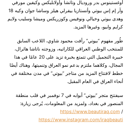
أوغستينوس بدر وروديال وتاتشا وأولابليكس وكيفين مورفي
وآر إم إس بيوتي وأنستازيا بيفرلي هيلز وساشا جوان وكيه 18
وهدى بيوتي وخيالي ونوفيس وكوزريكس وميشا وسليب ولايم
كرايم وابيو، وغيرها المزيد.
طُور مفهوم “بيوتي” رأفت محمود شاوي، اللاعب السابق
للمنتخب الوطني العراقي للكاراتيه، وزوجته ناتاشا هاثرال،
خبيرة التجميل التي تتمتع بخبرة تزيد على 20 عامًا في هذا
المجال، وكلاهما ملتزم بدعم نمو العراق وتنميتها، وهناك أيضًا
خطط لافتتاح المزيد من متاجر “بيوتي” في مدن مختلفة في
أنحاء العراق في العام المقبل.
سيفتتح متجر “بيوتي” أبوابه في 7 نوفمبر في قلب منطقة
المنصور في بغداد، ولمزيد من المعلومات، يُرجى زيارة:
https://www.beautiraq.com
/
https://www.instagram.com/iraqbeauti