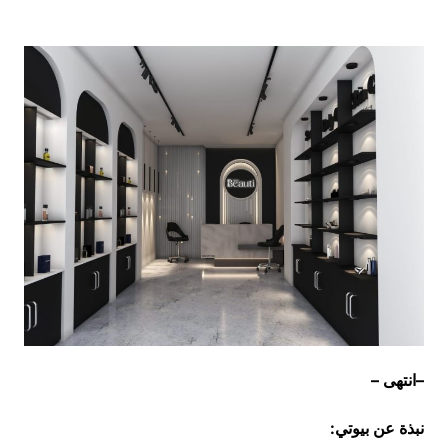
–
انتهى
–
نبذة عن بيوتي: