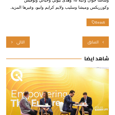
وساشا جوان وكيه 18 وهدى بيوتي وخيالي ونوفيس
وكوزريكس وميشا وسليب ولايم كرايم وابيو، وغيرها المزيد.
Beauti
تصفّح
السابق
التالي
المقالات
شاهد ايضا