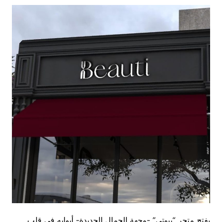
يفتح متجر “بيوتي” -وجهة الجمال الجديدة- أبوابه في قلب